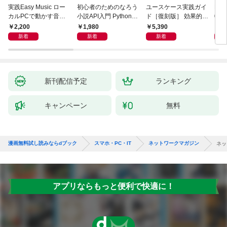
実践Easy Music ロー
初心者のためのなろう
ユースケース実践ガイ
Ma
カルPCで動かす音楽
小説API入門 Pythonで
ド［復刻版］ 効果的な
026
生成AI完全ガイド
作るデータ活用法
ユースケースの書き方
／P
2,200
1,980
5,390
1,
新着
新着
新着
新刊配信予定
ランキング
キャンペーン
無料
漫画無料試し読みならdブック
スマホ・PC・IT
ネットワークマガジン
ネッ
アプリならもっと便利で快適に！