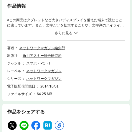
作品情報
※この商品はタブレットなど大きいディスプレイを備えた端末で読むこと
に適しています。また、文字だけを拡大することや、文字列のハイライ
ト、検索、辞書の参照、引用などの機能が使用できません。（※『ネット
ワークマガジン2004年3月号』を基に制作しています。復刻版のため誌面
に掲載されている各種情報、プレゼント企画などは出版当時のものです。
また、付録は含まれておりません。）創刊号の2000年12月号から最終号
著者
ネットワークマガジン編集部
となる2009年6月号まで、全103号が発行されたコンピュータネットワー
出版社
角川アスキー総合研究所
ク情報誌『ネットワークマガジン』が電子書籍で復刻！2004年3月号は、
特集「ゼロからはじめるネットワーク管理」「VPN「実践」構築ガイド」
ジャンル
スマホ・PC・IT
「徹底解明「よいネットワーク」の条件とは？」などを収録。
レーベル
ネットワークマガジン
シリーズ
ネットワークマガジン
電子版配信開始日
2014/10/01
ファイルサイズ
64.25 MB
作品をシェアする