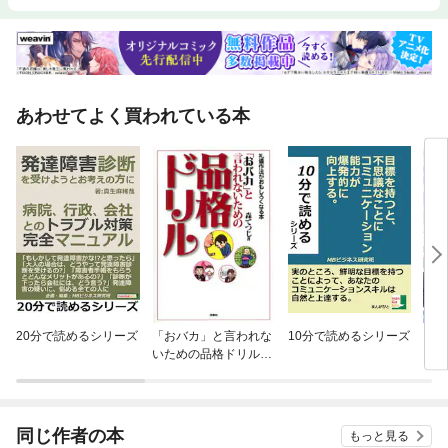
あわせてよく買われている本
20分で読めるシリーズ
「おバカ」と言われな
10分で読めるシリーズ
【単
いための品格ドリル
に転
分冊版
ラス
され
同じ作者の本
もっと見る