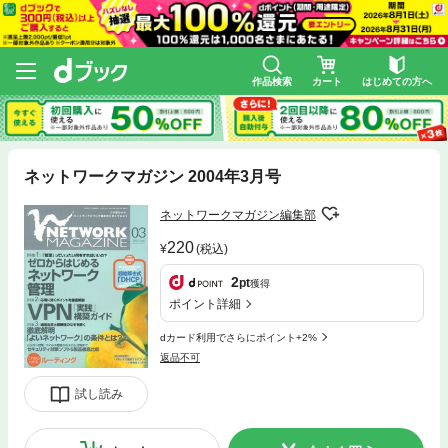
作品検索
カート
はじめての方へ
ネットワークマガジン 2004年3月号
ネットワークマガジン編集部
220
(税込)
2
pt
獲得
ポイント詳細
dカード利用でさらにポイント+2%
返品不可
試し読み