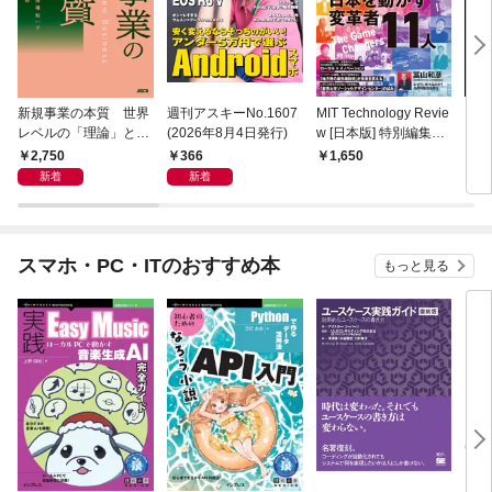
新規事業の本質 世界
週刊アスキーNo.1607
MIT Technology Revie
ラー
レベルの「理論」と
(2026年8月4日発行)
w [日本版] 特別編集
プリ 
「現場知」で描く全体
ポスト都市時代の社会
2,750
366
1,650
1,
地図
デザイン 社会実装都
新着
新着
市 ひろしま
スマホ・PC・ITのおすすめ本
もっと見る