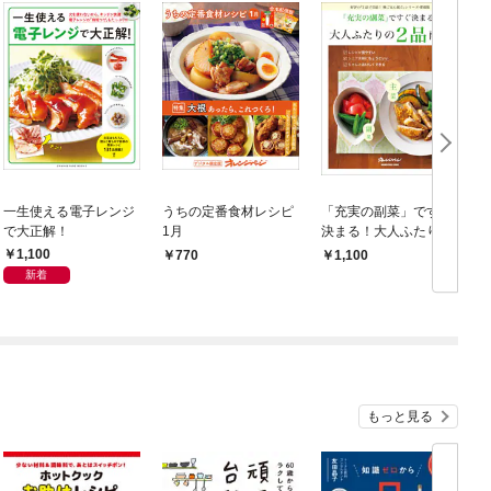
一生使える電子レンジ
うちの定番食材レシピ
「充実の副菜」ですぐ
で大正解！
1月
決まる！大人ふたりの
2品献立
1,100
770
1,100
新着
もっと見る