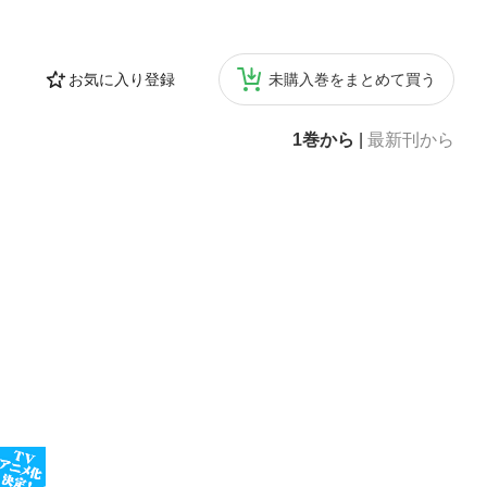
1人分きのこスパ
ランブルドエッ
炊き込みご飯※定
お気に入り登録
未購入巻をまとめて買う
1巻から
|
最新刊から