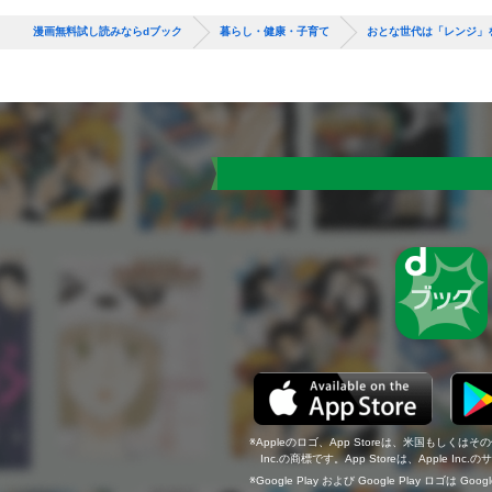
漫画無料試し読みならdブック
暮らし・健康・子育て
おとな世代は「レンジ」
Appleのロゴ、App Storeは、米国もしくはそ
Inc.の商標です。App Storeは、Apple In
Google Play および Google Play ロゴは Go