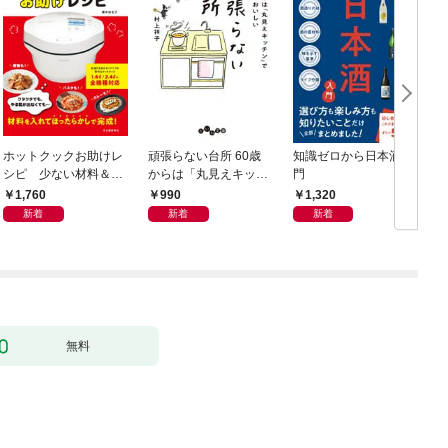
ホットクックお助けレ
頑張らない台所 60歳
知識ゼロから日本酒入
お
シピ 少ない材料＆調
からは「丸見えキッチ
門
味料で、あとはスイッ
ン」でラクしておいし
1,760
990
1,320
チポン！
い
新着
新着
新着
無料