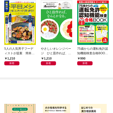
5人の人気男子フーデ
やさしいオレンジペー
75歳からの運転免許認
ィストが提案 簡単即
ジ ひと皿作れば、な
知機能検査合格BOOK
決！平日メシはこれで
んとかなる。
2027年最新版
1,210
1,210
990
決まり！
新着
新着
新着