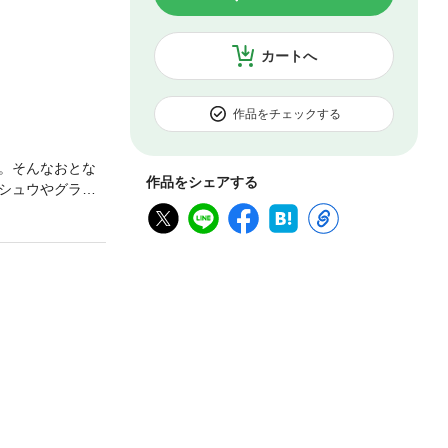
カートへ
作品をチェックする
。そんなおとな
作品をシェアする
シュウやグラタ
耐熱皿」で完
ウ/ねぎだくしょ
ジューシーさ！
とピーマンの肉詰
ロッコリーのサ
すの甘酢あえ/な
ワークラウト風
たし【ピーマ
さつまいも】さ
ル」で完成！ レ
クリームシチュー/
ぼろ/1ボールミ