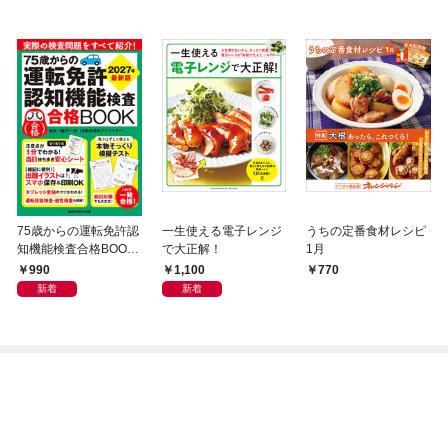
75歳からの運転免許認
一生使える電子レンジ
うちの定番食材レシピ
知機能検査合格BOOK
で大正解！
1月
2027年最新版
990
1,100
770
新着
新着