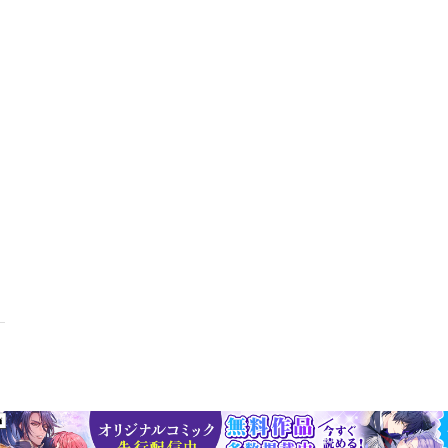
カレー【じつは1人分なら「パスタ」もいけます。】1人分カルボナーラ/
できるんです。】ひき肉入り茶碗蒸し/半熟ゆで卵/タルタルソース/スク
イズメニュー焼かないグラタン/ ことこと煮ないおいなりさん/炊かない
です。一部記事・ 写真・付録は電子版に掲載しない場合があります。