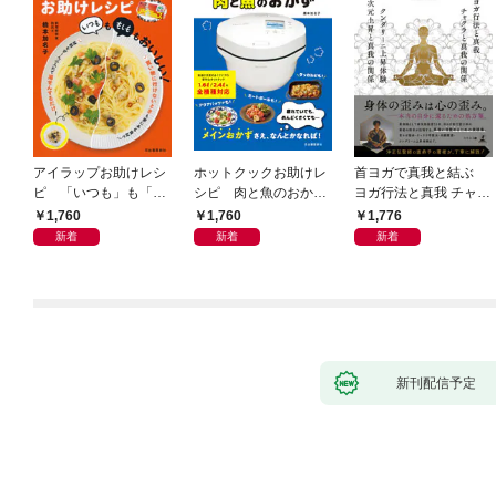
アイラップお助けレシ
ホットクックお助けレ
首ヨガで真我と結ぶ
ピ 「いつも」も「も
シピ 肉と魚のおか
ヨガ行法と真我 チャク
しも」もおいしい！
ず 少ない材料＆調味
ラと真我の関係 クンダ
1,760
1,760
1,776
料で、あとはスイッチ
リーニ上昇体験 次元上
新着
新着
新着
ポン！
昇と真我の関係
新刊配信予定