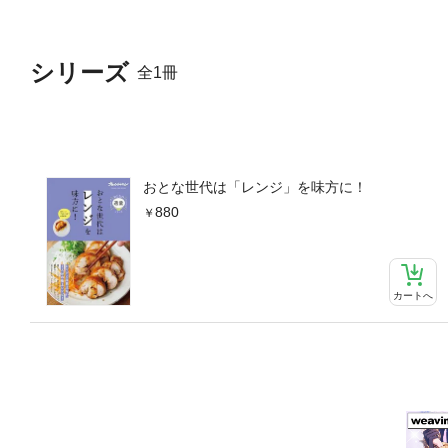
ートソース /1ボールキーマ
ゲティ【じつは「卵料理」も
グ【コラム】まさかのサプラ
シリーズ
全1冊
価、ページ表記は紙版のもの
おとな世代は「レンジ」を味方に！
880
カートへ