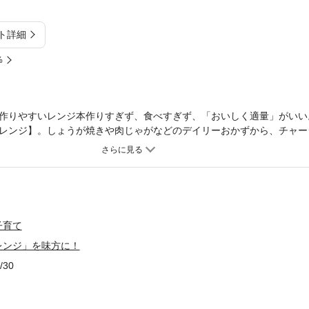
ト詳細
%
作りやすいレンジ本作りすぎず、食べすぎず、「おいしく適量」がいい
レンジ】。しょうが焼きや肉じゃがなどのデイリーおかずから、チャー
うどいい極上レシピを、全点プロセス写真つきでお届けします。１章「
し【そそる照りと香ばしさを実現！ レンジ焼き 】てりてり鶏チャーシュ
の香ばしみそバター焼き/かじきのサクサクパン粉焼き【驚きの柔らかさ、
マイ/王道の蒸し鶏（よだれ鶏/サラダチキン）/豚しゃぶサラダ/まるご
２章「耐熱皿」で完成！ 野菜ひとつで小さなおかず【ブロッコリー 】ブ
/ブロッコリーのレモンあえ【なす】レンジ揚げなすのつゆびたし/蒸しな
子育て
がいも】マッシュポテトサラダ/ごろごろポテトサラダ【 キャベツ】ザ
レンジ」を味方に！
のナムル【ごぼう】ごぼうとハムの和風サラダ【小松菜】小松菜の煮び
ら【じゃがいも】ジャーマンポテト風【きのこ】きのこの梅おかか煮【
/30
な副菜もレンジで】ほうれん草のおひたし/乾物のサラダ３章「耐熱ボー
/かぼちゃのそぼろ煮/鶏ごぼうのしょうが煮/豚じゃが/三目豆/チキン
ル」で焼ける？】こんがりみそチャーシュウ【1ボールそぼろ】鶏みそそ