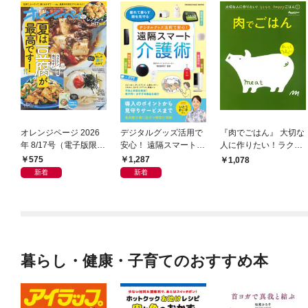
オレンジページ 2026
デジタルグッズ活用で
『肉でごはん』 大切な
年 8/17号（電子版限定
安心！ 遠隔スマート介
人に作りたい！ラクラ
特典付き）
護術
ク、happyごはん
575
1,287
1,078
新着
新着
暮らし・健康・子育てのおすすめ本