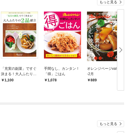
もっと見る
「充実の副菜」ですぐ
手間なし、カンタン！
オレンジページvalue1
決まる！大人ふたりの
「得」ごはん
-2月
2品献立
1,100
1,078
889
もっと見る