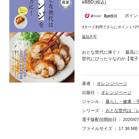
880
(税込)
ポイン
8
pt
獲得
dカード利用でさらにポイント+2
返品不可
おとな世代に捧ぐ！ 最高に
世代にぴったりなのが【電子
ンまで！ おとな２人にちょ
成！ レンジ焼き、レンジ蒸
うが焼き/きのこつくね/鮭
著者
オレンジページ
レンジ蒸し】しっとりシュウ
め/ふんわりドミハンバーグ
出版社
オレンジページ
ラダ/ペペロンブロッコリー
ジャンル
暮らし・健康・
すとちくわの鍋しぎ風【じゃ
シリーズ
おとな世代は「
【もやし】もやしとかにかま
ン】ピーマンのじゃこきんぴ
電子版配信開始日
2020/07
つまいもの塩バター煮【こん
ファイルサイズ
17.38 MB
ンジ煮ものしみしみ豚バラ大根
おうちのルウカレー【「ボー