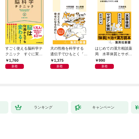
すごく使える脳科学テ
犬の性格を科学する
はじめての漢方相談薬
クニック すぐに実践
遺伝子でひもとく「最
局 水草体質とサボテ
したくなる
良の友」の進化
ン体質
1,760
1,375
990
新着
新着
新着
ランキング
キャンペーン