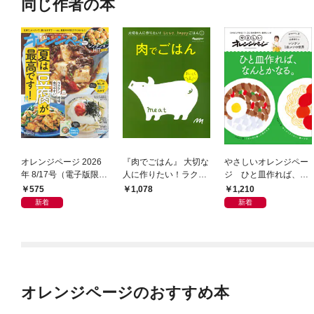
同じ作者の本
オレンジページ 2026
『肉でごはん』 大切な
やさしいオレンジペー
年 8/17号（電子版限定
人に作りたい！ラクラ
ジ ひと皿作れば、な
特典付き）
ク、happyごはん
んとかなる。
575
1,210
1,078
新着
新着
オレンジページのおすすめ本