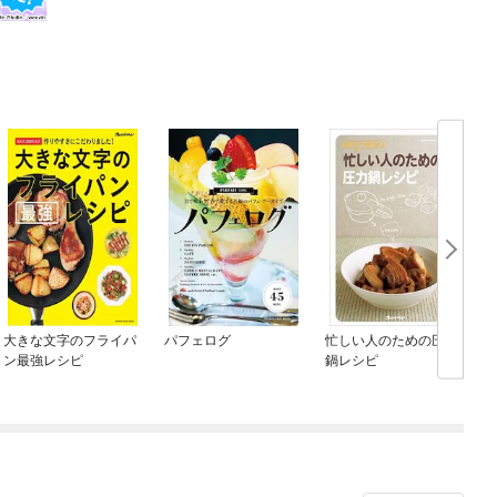
大きな文字のフライパ
パフェログ
忙しい人のための圧力
ン最強レシピ
鍋レシピ