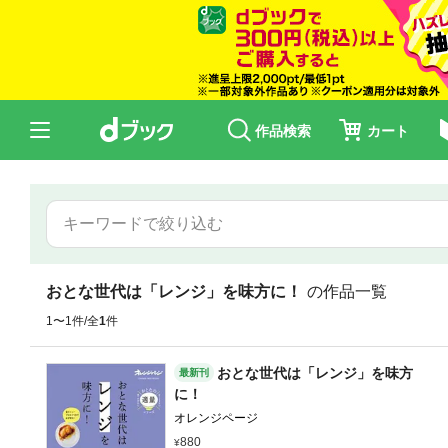
作品検索
カート
おとな世代は「レンジ」を味方に！
の作品一覧
1〜1件/全
1
件
おとな世代は「レンジ」を味方
最新刊
に！
オレンジページ
880