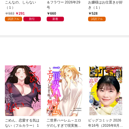
こんなの、しらない
＆フラワー 2026年29
お嬢様はお仕置きが好
（１）
号
き（１）
583
291
660
528
試読フル
割引
新着
試読フル
ごめん、恋愛する気は
二世界ハーレム～エロ
ビッグコミック 2026
ない（フルカラー） 1
ゲのしすぎで現実無双
年16号（2026年8月7