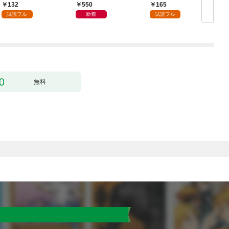
かうヤツはすべてぶん
132
550
165
殴って生きる事にしま
試読フル
新着
試読フル
した。１
無料