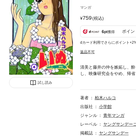
マンガ
759
(税込)
ポイン
6
pt
獲得
dカード利用でさらにポイント+2
返品不可
清美と藤井の仲を嫉妬し、酔
し、映像研究会をやめ、帰省
相手がいなくなってしまい、
試し読み
著者
柏木ハルコ
出版社
小学館
ジャンル
青年マンガ
レーベル
ヤングサンデー
掲載誌
ヤングサンデー