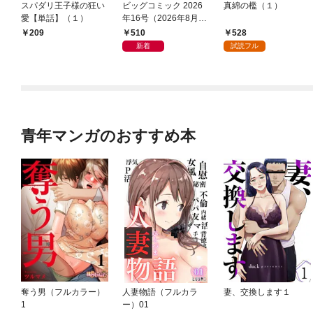
スパダリ王子様の狂い
ビッグコミック 2026
真綿の檻（１）
愛【単話】（１）
年16号（2026年8月7
日発売）
510
528
209
新着
試読フル
青年マンガのおすすめ本
奪う男（フルカラー）
人妻物語（フルカラ
妻、交換します１
1
ー）01