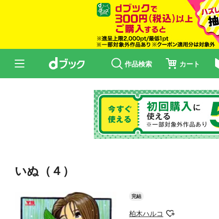
作品検索
カート
いぬ（４）
完結
柏木ハルコ