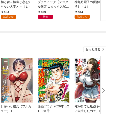
極と蕾～極道と恋を知
プチコミック【デジタ
神無月紫子の優雅な暇
らない人妻と～（１）
ル限定 コミックス試し
潰し（１）
読み特典付き】 2026
583
689
583
年9月号（2026年8月7
試読フル
新着
試読フル
日発売）
もっと見る
日替わり彼女（フルカ
漫画ゴラク 2026年 8/2
俺が育てた最強キャラ
ラー） 1
1・28 号
に転生したので、歯向