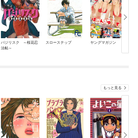
バジリスク ～桜花忍
スローステップ
ヤングマガジン
法帖～
もっと見る