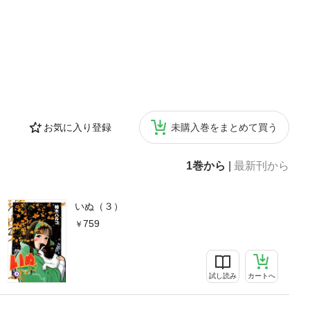
お気に入り登録
未購入巻をまとめて買う
1巻から
|
最新刊から
いぬ（３）
759
試し読み
カートへ