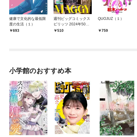
健康で文化的な最低限
週刊ビッグコミックス
QUOJUZ（１）
度の生活（１）
ピリッツ 2024年50号
【デジタル版限定グラ
693
510
759
ビア増量｢MAGGY」】
（2024年11月11日発
売）
小学館のおすすめ本