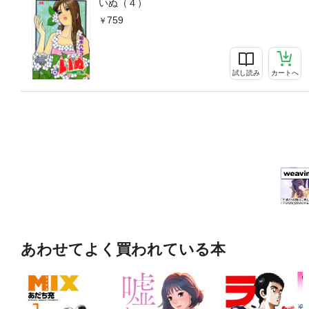
いぬ（４）
759
試し読み
カートへ
あわせてよく買われている本