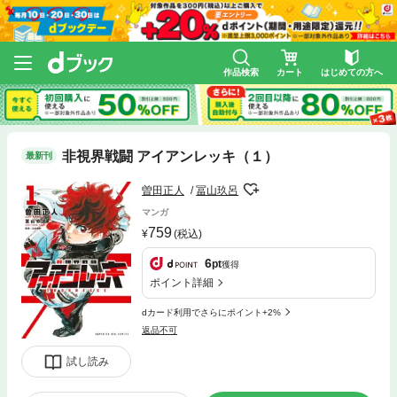
作品検索
カート
はじめての方へ
非視界戦闘 アイアンレッキ（１）
最新刊
曽田正人
冨山玖呂
マンガ
759
(税込)
6
pt
獲得
ポイント詳細
dカード利用でさらにポイント+2%
返品不可
試し読み