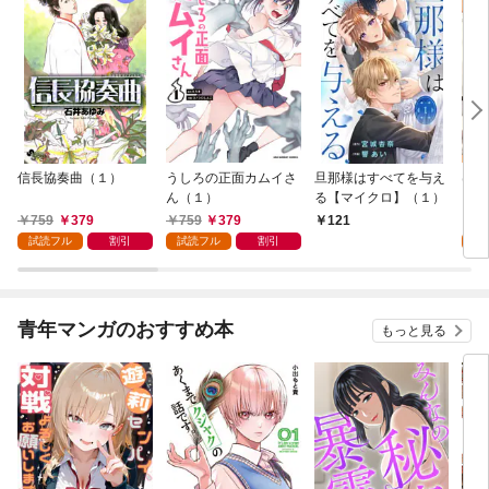
信長協奏曲（１）
うしろの正面カムイさ
旦那様はすべてを与え
はじ
ん（１）
る【マイクロ】（１）
（１
759
379
759
379
7
121
試読フル
割引
試読フル
割引
試
青年マンガのおすすめ本
もっと見る