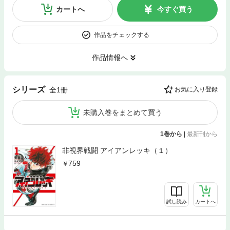
カートへ
今すぐ買う
作品をチェックする
作品情報へ
シリーズ
全1冊
お気に入り登録
未購入巻をまとめて買う
1巻から
|
最新刊から
非視界戦闘 アイアンレッキ（１）
759
試し読み
カートへ