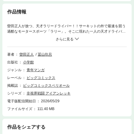
作品情報
曽田正人が放つ、天才ラリードライバー！！サーキットの外で最速を競う
過酷なモータースポーツ「ラリー」。そこに現れた一人の天才ドライバ
ー、能年コータロー。世界が「コー」の走りに震撼する。『シャカリ
キ！』『め組の大吾』『昴』『capeta』の曽田正人が、クルマ漫画の頂点
を更新する！「あの日見た運転に近づくためなら何でもする」誰よりも速
く。何よりも眩しく。曽田正人が放つ本格ラリー漫画！
著者
曽田正人
冨山玖呂
出版社
小学館
ジャンル
青年マンガ
レーベル
ビッグコミックス
掲載誌
ビッグコミックスペリオール
シリーズ
非視界戦闘 アイアンレッキ
電子版配信開始日
2026/05/29
ファイルサイズ
111.40 MB
作品をシェアする