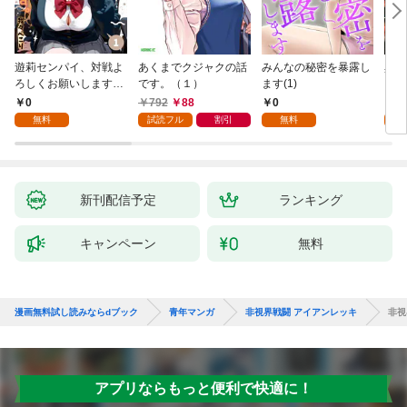
遊莉センパイ、対戦よ
あくまでクジャクの話
みんなの秘密を暴露し
異世
ろしくお願いします。
です。（１）
ます(1)
1
0
792
88
0
7
無料
試読フル
割引
無料
試
新刊配信予定
ランキング
キャンペーン
無料
漫画無料試し読みならdブック
青年マンガ
非視界戦闘 アイアンレッキ
非視
アプリならもっと便利で快適に！