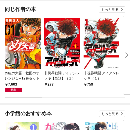
同じ作者の本
もっと見る
め組の大吾 救国のオ
非視界戦闘 アイアンレ
非視界戦闘 アイアンレ
め組
レンジ 1～12巻セット
ッキ【単話】（１）
ッキ（１）
レン
7,603
7
277
759
新着
試
小学館のおすすめ本
もっと見る