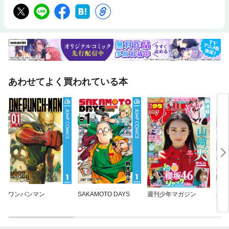
あわせてよく買われている本
ワンパンマン
SAKAMOTO DAYS
週刊少年マガジン
新機
Ｗ 
アド