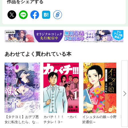
作品をシェアする
あわせてよく買われている本
【タテヨミ】おデブ悪
カバチ！！！ −カバ
イシュタルの娘～小野
葬送
女に転生したら、なぜ
チタレ！３−
於通伝～
かラスボス王子様に執