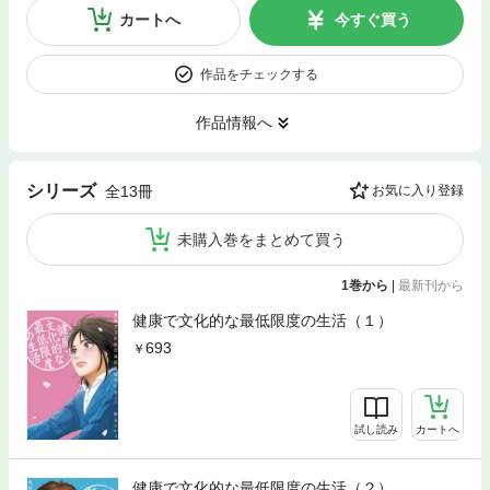
カートへ
今すぐ買う
作品をチェックする
作品情報へ
シリーズ
全13冊
お気に入り登録
未購入巻をまとめて買う
1巻から
|
最新刊から
健康で文化的な最低限度の生活（１）
693
試し読み
カートへ
健康で文化的な最低限度の生活（２）