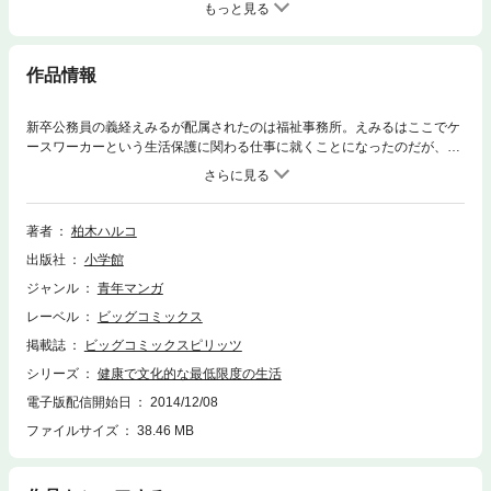
もっと見る
作品情報
新卒公務員の義経えみるが配属されたのは福祉事務所。えみるはここでケ
ースワーカーという生活保護に関わる仕事に就くことになったのだが、そ
こで生活に困窮した人々の暮らしを目の当たりにして――新聞メディアは
もちろん、現職のケースワーカー、医療、福祉関係者の方も注目する本格
派ドラマ！[生活保護]に向き合う新米ケースワーカーたちの奮闘劇、開
幕！
著者
柏木ハルコ
出版社
小学館
ジャンル
青年マンガ
レーベル
ビッグコミックス
掲載誌
ビッグコミックスピリッツ
シリーズ
健康で文化的な最低限度の生活
電子版配信開始日
2014/12/08
ファイルサイズ
38.46 MB