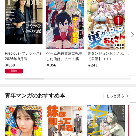
Precious (プレシャス)
ゲーム悪役貴族に転生
裏ダンジョンおくさん
あや
2026年 9月号
した俺は、チート筋肉
【単話】（１）
し夫
で無双する【単話】
倉で
860
356
243
1
（１）
る～
新着
青年マンガのおすすめ本
もっと見る