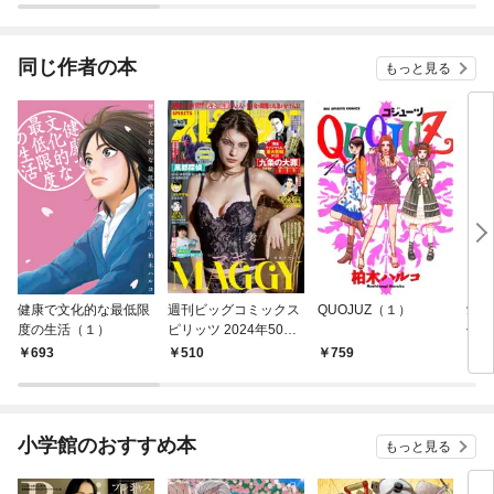
着されています
同じ作者の本
もっと見る
健康で文化的な最低限
週刊ビッグコミックス
QUOJUZ（１）
愛・
度の生活（１）
ピリッツ 2024年50号
傑作
【デジタル版限定グラ
693
510
759
7
ビア増量｢MAGGY」】
（2024年11月11日発
売）
小学館のおすすめ本
もっと見る