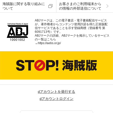
海賊版に関する取り組みに
お客さまのご利用端末から
ついて
の情報の外部送信について
ABJマークは、この電子書店・電子書籍配信サービス
が、著作権者からコンテンツ使用許諾を得た正規版配
信サービスであることを示す登録商標（登録番号 第
6091713号）です。
ABJマークの詳細、ABJマークを掲示しているサービス
の一覧はこちら
→
https://aebs.or.jp/
dアカウントを発行する
dアカウントログイン