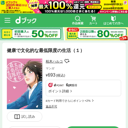
作品検索
カート
はじめての方へ
健康で文化的な最低限度の生活（１）
柏木ハルコ
マンガ
693
(税込)
6
pt
獲得
ポイント詳細
dカード利用でさらにポイント+2%
返品不可
試し読み