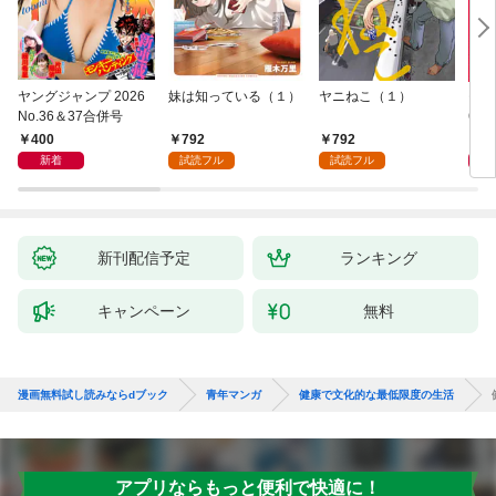
ヤングジャンプ 2026
妹は知っている（１）
ヤニねこ（１）
モー
No.36＆37合併号
6・3
日発
400
792
792
4
新着
試読フル
試読フル
新刊配信予定
ランキング
キャンペーン
無料
漫画無料試し読みならdブック
青年マンガ
健康で文化的な最低限度の生活
アプリならもっと便利で快適に！