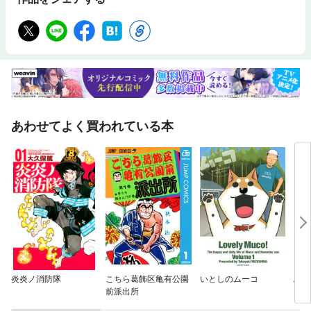
あわせてよく買われている本
炎炎ノ消防隊
こちら葛飾区亀有公園
いとしのムーコ
ぶっ
前派出所