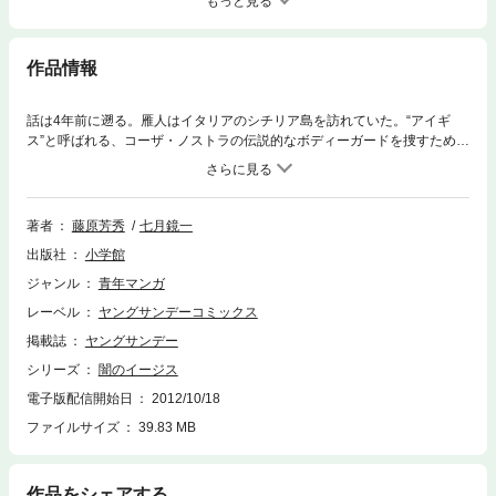
もっと見る
作品情報
話は4年前に遡る。雁人はイタリアのシチリア島を訪れていた。“アイギ
ス”と呼ばれる、コーザ・ノストラの伝説的なボディーガードを捜すため
だ。雁人はどんな敵からも組織のドンたちを護りぬいた凄腕のアイギス
に、復讐のための力を借りようとしたのだった。だがあるレストランの店
主で、コーザ・ノストラに詳しいルッソ・アルラッキによると、アイギス
はもう何年も前に死んだという。そして雁人の前には、現実感の伴わな
著者
藤原芳秀
七月鏡一
い、例えれば妖精のような不思議な少女が現れた…
出版社
小学館
ジャンル
青年マンガ
レーベル
ヤングサンデーコミックス
掲載誌
ヤングサンデー
シリーズ
闇のイージス
電子版配信開始日
2012/10/18
ファイルサイズ
39.83 MB
作品をシェアする