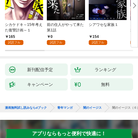
シカケドキ～15年考え
前の住人がやって来た
シアワセな家族１
16
た復讐計画～１
第1話
地獄
165
0
154
1
試読フル
試読フル
試読フル
試
新刊配信予定
ランキング
キャンペーン
無料
漫画無料試し読みならdブック
青年マンガ
闇のイージス
闇のイージス（６
アプリならもっと便利で快適に！