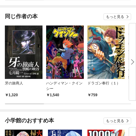
同じ作者の本
もっと見る
牙の旅商人
ハンディマン・クイン
ドラゴン奉行（１）
ツキ
シー
1,320
1,540
759
6
小学館のおすすめ本
もっと見る