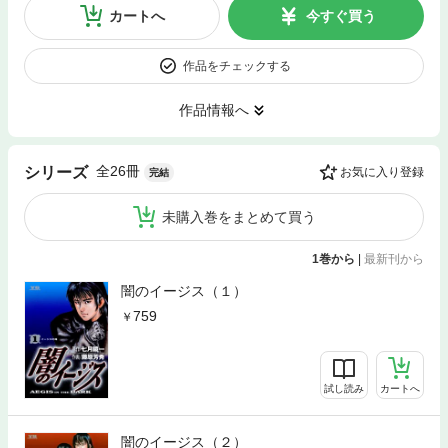
カートへ
今すぐ買う
作品をチェックする
作品情報へ
全26冊
シリーズ
お気に入り登録
完結
未購入巻をまとめて買う
1巻から
|
最新刊から
闇のイージス（１）
759
試し読み
カートへ
闇のイージス（２）