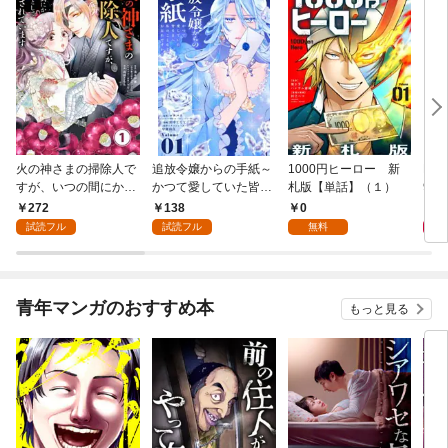
火の神さまの掃除人で
追放令嬢からの手紙～
1000円ヒーロー 新
DIM
すが、いつの間にか花
かつて愛していた皆さ
札版【単話】（１）
9.
嫁として溺愛されてい
まへ 私のことなどお忘
272
138
0
8
ます【単話】（１）
れですか？～【単話】
試読フル
試読フル
無料
（１）
青年マンガのおすすめ本
もっと見る