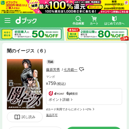
作品検索
カート
はじめての方へ
闇のイージス（６）
完結
藤原芳秀
七月鏡一
マンガ
759
(税込)
6
pt
獲得
ポイント詳細
dカード利用でさらにポイント+2%
返品不可
試し読み