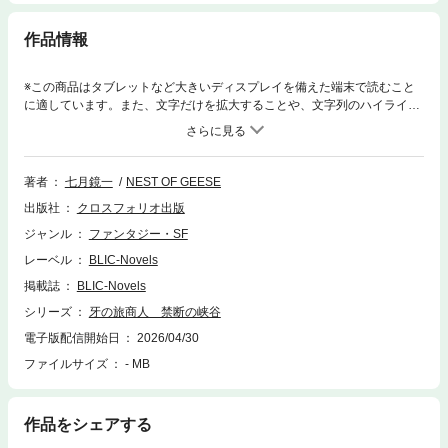
作品情報
※この商品はタブレットなど大きいディスプレイを備えた端末で読むこと
に適しています。また、文字だけを拡大することや、文字列のハイライ
ト、検索、辞書の参照、引用などの機能が使用できません。連載中断中の
ダークファンタジーコミック『牙の旅商人 The Arms Peddler』の未発表
パートを原作者･七月鏡一自らが完全小説化！魔剣を背負う美しき武器行
商人ガラミィ、家族の仇を追う少年ソーナ、故国を目指す逃亡の王女アイ
著者
七月鏡一
NEST OF GEESE
リの一行は禁足地とされるボルヘス峡谷に逃げ込むが、そこは危険な旧文
出版社
クロスフォリオ出版
明の遺産が待ち受ける危険地帯だった。※本作は七月鏡一の個人誌作品の
電子書籍版となります。【196ページ】
ジャンル
ファンタジー・SF
レーベル
BLIC-Novels
掲載誌
BLIC-Novels
シリーズ
牙の旅商人 禁断の峡谷
電子版配信開始日
2026/04/30
ファイルサイズ
- MB
作品をシェアする