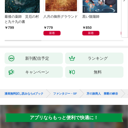
最後の薬師 災厄の村
八月の御所グラウンド
黒い陰陽師
レム
と九十九の書
779
850
4,
799
新着
新着
新刊配信予定
ランキング
キャンペーン
無料
漫画無料試し読みならdブック
ファンタジー・SF
牙の旅商人 禁断の峡谷
アプリならもっと便利で快適に！