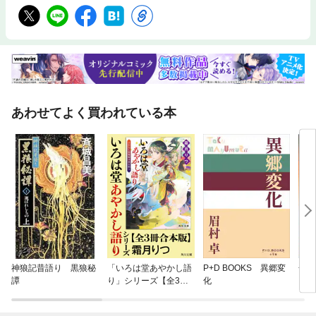
あわせてよく買われている本
神狼記昔語り 黒狼秘
「いろは堂あやかし語
P+D BOOKS 異郷変
奇面
譚
り」シリーズ【全3冊
化
合本版】