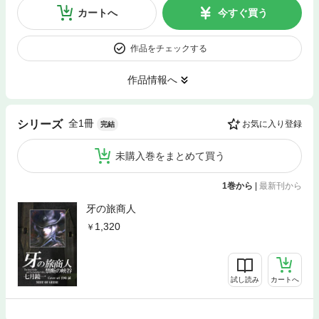
カートへ
今すぐ買う
作品をチェックする
作品情報へ
全1冊
シリーズ
お気に入り登録
完結
未購入巻をまとめて買う
1巻から
|
最新刊から
牙の旅商人
1,320
試し読み
カートへ