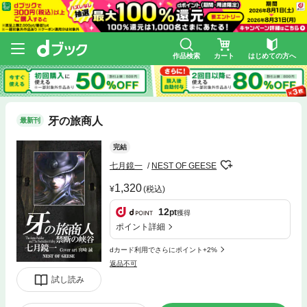
作品検索
カート
はじめての方へ
牙の旅商人
最新刊
完結
七月鏡一
NEST OF GEESE
1,320
(税込)
12
pt
獲得
ポイント詳細
dカード利用でさらにポイント+2%
返品不可
試し読み