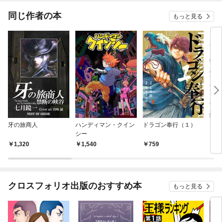
同じ作者の本
もっと見る
牙の旅商人
ハンディマン・クイン
ドラゴン奉行（１）
ツキ
シー
1,320
1,540
759
6
クロスフォリオ出版のおすすめ本
もっと見る