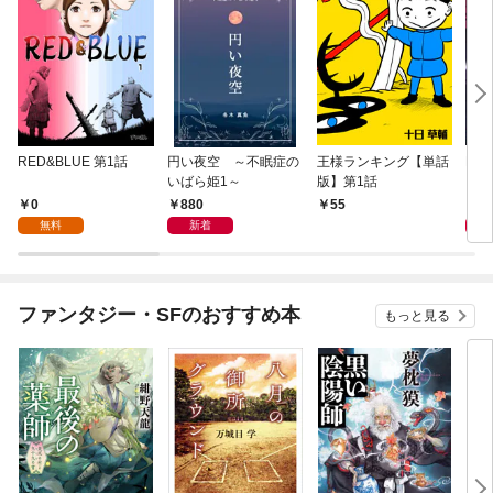
RED&BLUE 第1話
円い夜空 ～不眠症の
王様ランキング【単話
For
いばら姫1～
版】第1話
（１
0
880
2
55
無料
新着
ファンタジー・SFのおすすめ本
もっと見る