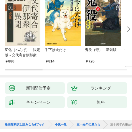
変化（へんげ） 決定
手下は犬だけ
鬼役（壱） 新装版
情け
版～交代寄合伊那衆異
お宿
聞（1）～
880
814
726
9
新刊配信予定
ランキング
キャンペーン
無料
漫画無料試し読みならdブック
小説一般
三十光年の星たち
三十光年の星た