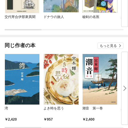
交代寄合伊那衆異聞
ドナウの旅人
秘剣の名医
新 
同じ作者の本
もっと見る
湾
よき時を思う
潮音 第一巻
人生
2,420
957
2,400
5