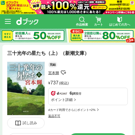
作品検索
カート
はじめての方へ
三十光年の星たち（上）（新潮文庫）
完結
宮本輝
737
(税込)
6
pt
獲得
ポイント詳細
dカード利用でさらにポイント+2%
返品不可
試し読み