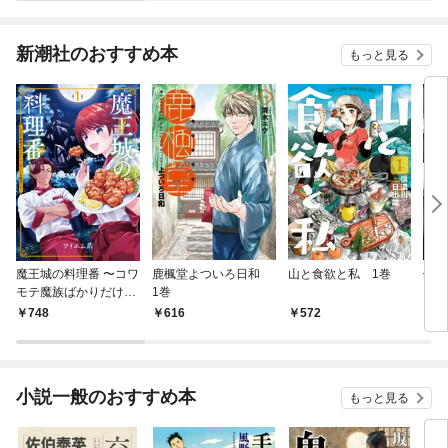
新潮社のおすすめ本
もっと見る
魔王城の料理番 〜コワ
鹿楓堂よついろ日和
山と食欲と私 1巻
俺の
モテ魔族ばかりだけ
1巻
ンビ
ど、ホワイトな職場で
る 
748
616
572
7
す〜 1巻
小説一般のおすすめ本
もっと見る