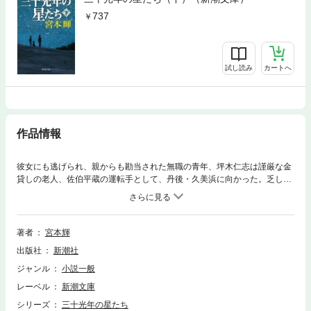
737
試し読み
カートへ
作品情報
彼女にも逃げられ、親からも勘当された無職の青年、坪木仁志は謹厳な金
貸しの老人、佐伯平蔵の運転手として、丹後・久美浜に向かった。乏しい
生活費から毎月数千円を三十二年に渡って佐伯に返済し続けた女性に会う
ためだった。そこで仁志は本物の森を作るという運動に参加することにな
るのだが──。若者の再起と生きることの本当の意味を、圧倒的な感動と
ともに紡ぎ出す傑作長編。
著者
宮本輝
出版社
新潮社
ジャンル
小説一般
レーベル
新潮文庫
シリーズ
三十光年の星たち