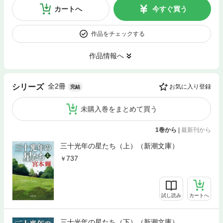
カートへ
今すぐ買う
作品をチェックする
作品情報へ
全2冊
シリーズ
お気に入り登録
完結
未購入巻をまとめて買う
1巻から
|
最新刊から
三十光年の星たち（上）（新潮文庫）
737
試し読み
カートへ
三十光年の星たち（下）（新潮文庫）