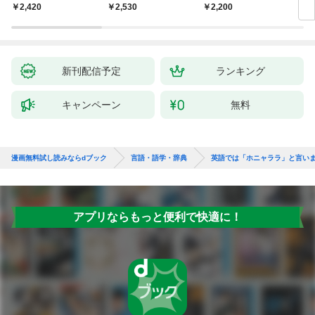
スニング体得トレーニ
新装版 会話と作文に
よく聞く100の質問
DL
￥2,420
￥2,530
￥2,200
￥2,
ング
役立つドイツ語定型表
現365
新刊配信予定
ランキング
キャンペーン
無料
漫画無料試し読みならdブック
言語・語学・辞典
英語では「ホニャララ」と言い
アプリならもっと便利で快適に！