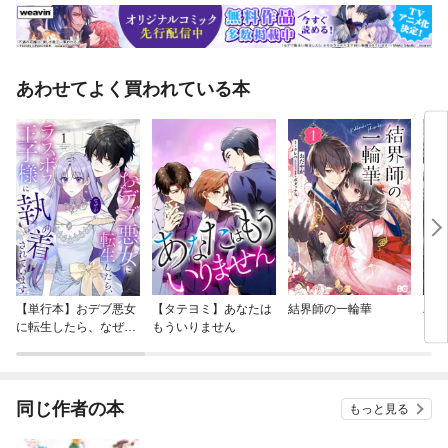
あわせてよく買われている本
【単行本】おデブ悪女
【タテヨミ】あなたは
結界師の一輪華
バッ
に転生したら、なぜか
もういりません
ロイ
ラスボス王子様に執着
今世
されています
りが
てく
OMI
同じ作者の本
もっと見る