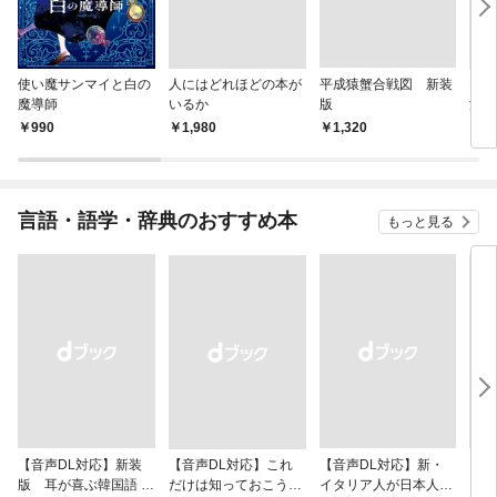
使い魔サンマイと白の
人にはどれほどの本が
平成猿蟹合戦図 新装
Lan
魔導師
いるか
版
涯て
990
￥1,980
￥1,320
￥2,
言語・語学・辞典のおすすめ本
もっと見る
【音声DL対応】新装
【音声DL対応】これ
【音声DL対応】新・
ニュ
版 耳が喜ぶ韓国語 リ
だけは知っておこう！
イタリア人が日本人に
ラス