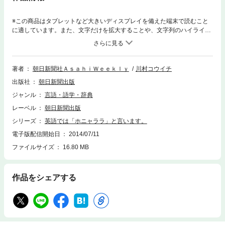
※この商品はタブレットなど大きいディスプレイを備えた端末で読むこと
に適しています。また、文字だけを拡大することや、文字列のハイライ
ト、検索、辞書の参照、引用などの機能が使用できません。「賞味期
限」、「鼻をほじる」って英語で言えますか？『Asahi Weekly』の大人気
連載 “Say It Right”４年分を一冊に凝縮。仕事、家事、旅行、スポーツなど
様々なシーンに応じた「動き」や「行為」の英語表現を掲載、日常会話で
著者
朝日新聞社ＡｓａｈｉＷｅｅｋｌｙ
川村コウイチ
使える英語が身につく。
出版社
朝日新聞出版
ジャンル
言語・語学・辞典
レーベル
朝日新聞出版
シリーズ
英語では「ホニャララ」と言います。
電子版配信開始日
2014/07/11
ファイルサイズ
16.80 MB
作品をシェアする