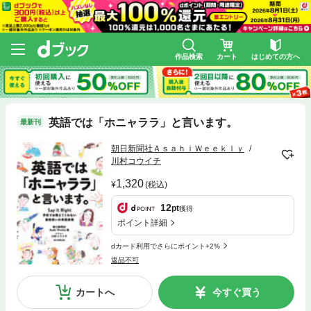
作品検索
カート
はじめての方へ
英語では「ホニャララ」と言います。
最新刊
朝日新聞社ＡｓａｈｉＷｅｅｋｌｙ
川村コウイチ
1,320
(税込)
12
pt
獲得
ポイント詳細
dカード利用でさらにポイント+2%
返品不可
カートへ
今すぐ買う