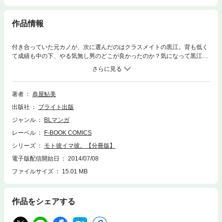
作品情報
付き合っていた元カノが、次に選んだのはクラスメイトの黒江。背も低く
て成績も中の下、やる気無し男のどこが良かったのか？気になって黒江を
見ていた常藤は、とんでもないシーンを目撃！ラブホの前でもめてたり、
カツアゲしてたり、ろくなもんじゃないっ!!でも、本当の黒江は想像と全
く違って……ヤバイくらいに可愛かった!!!
著者
恭屋鮎美
出版社
ブライト出版
ジャンル
BLマンガ
レーベル
F-BOOK COMICS
シリーズ
モト彼イマ彼。【分冊版】
電子版配信開始日
2014/07/08
ファイルサイズ
15.01 MB
作品をシェアする