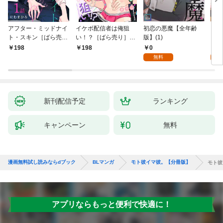
アフター・ミッドナイ
イケボ配信者は俺狙
初恋の悪魔【全年齢
ライ
ト・スキン［ばら売
い！？［ばら売り］
版】(1)
【全
り］ 第1話
第1話
0
0
198
198
無料
新刊配信予定
ランキング
キャンペーン
無料
漫画無料試し読みならdブック
BLマンガ
モト彼イマ彼。【分冊版】
モト彼
アプリならもっと便利で快適に！