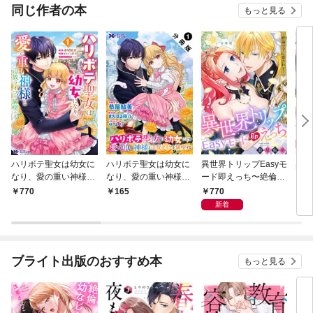
OMIC
同じ作者の本
もっと見る
ハリボテ聖女は幼女に
ハリボテ聖女は幼女に
異世界トリップEasyモ
異世
なり、愛の重い神様と
なり、愛の重い神様と
ード即えっち〜絶倫皇
ード
追放ライフを満喫する
追放ライフを満喫する
子に愛されて〜【合冊
子に
770
770
165
2
（コミック） 1
（コミック） 分冊版 1
版】
《Lo
新着
ブライト出版のおすすめ本
もっと見る