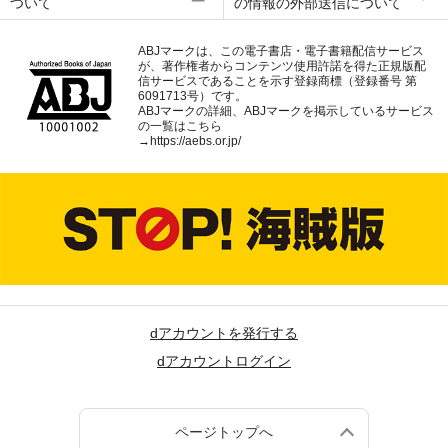
ついて
の情報の外部送信について
ABJマークは、この電子書店・電子書籍配信サービス
が、著作権者からコンテンツ使用許諾を得た正規版配
信サービスであることを示す登録商標（登録番号 第
6091713号）です。
ABJマークの詳細、ABJマークを掲示しているサービス
の一覧はこちら
→
https://aebs.or.jp/
dアカウントを発行する
dアカウントログイン
ページトップへ