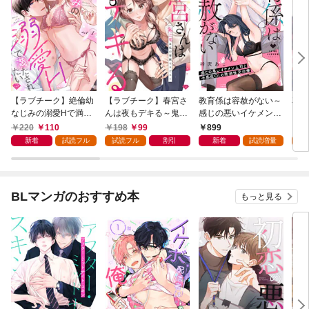
【ラブチーク】絶倫幼
【ラブチーク】春宮さ
教育係は容赦がない～
花降
なじみの溺愛Hで満た
んは夜もデキる～鬼上
感じの悪いイケメン上
されたい act.1
司は私の専属セラピス
司と不感症OLの耽溺
220
110
198
99
899
1
ト～ act.1
性交治療～【コミック
新着
試読フル
試読フル
割引
新着
試読増量
試
ス版】
BLマンガのおすすめ本
もっと見る