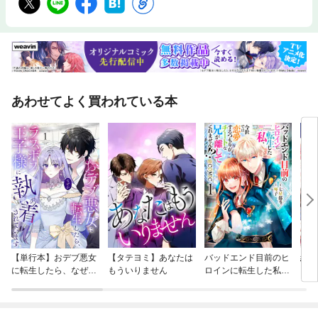
あわせてよく買われている本
【単行本】おデブ悪女
【タテヨミ】あなたは
バッドエンド目前のヒ
結界
に転生したら、なぜか
もういりません
ロインに転生した私、
ラスボス王子様に執着
今世では恋愛するつも
されています
りがチートな兄が離し
てくれません！？@C