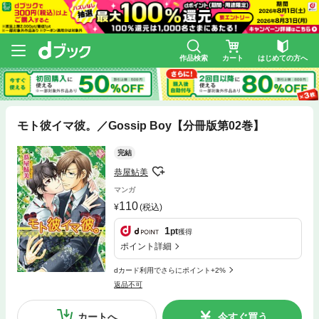
作品検索
カート
はじめての方へ
モト彼イマ彼。／Gossip Boy【分冊版第02巻】
完結
恭屋鮎美
マンガ
110
(税込)
1
pt
獲得
ポイント詳細
dカード利用でさらにポイント+2%
返品不可
カートへ
今すぐ買う