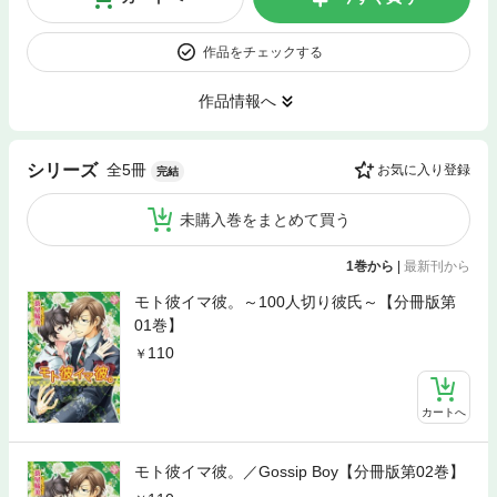
作品をチェックする
作品情報へ
全5冊
シリーズ
お気に入り登録
完結
未購入巻をまとめて買う
1巻から
|
最新刊から
モト彼イマ彼。～100人切り彼氏～【分冊版第
01巻】
110
カートへ
モト彼イマ彼。／Gossip Boy【分冊版第02巻】