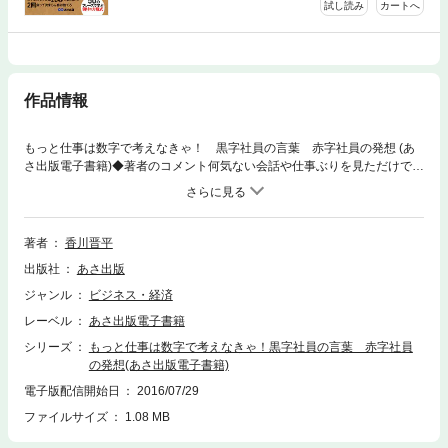
試し読み
カートへ
作品情報
もっと仕事は数字で考えなきゃ！ 黒字社員の言葉 赤字社員の発想 (あ
さ出版電子書籍)◆著者のコメント何気ない会話や仕事ぶりを見ただけで、
「黒字社員」か「赤字社員」かがわかる。黒字社員とは、会社の利益を増
やす人。逆に、赤字社員とは会社の利益を減らす人だ。営業成績を聞いた
わけではない。学歴や役職を聞いたわけでも、マーケティングや会計など
の難しい話をしたわけでもない。初対面で、ほんの数分、お互いの仕事の
著者
香川晋平
話をしたり、１回メールのやり取りをしたり、営業のトークに少しつきあ
出版社
あさ出版
ったりしただけだ。ただそれだけで、その人が黒字社員か、それとも赤字
社員かがわかってしまう。では、何気ない会話や仕事ぶりに表れてしま
ジャンル
ビジネス・経済
う、赤字社員と黒字社員の違いとは一体何か？それは、「数字」だ。ビジ
レーベル
あさ出版電子書籍
ネスの世界では、数字をうまく使いこなす人だけが評価される。だから、
あなたにも仕事の成果を数字で考えられるようになっていただきたい。で
シリーズ
もっと仕事は数字で考えなきゃ！黒字社員の言葉 赤字社員
は、あなたが会社からより高い評価を得るには、どんな数字を意識すべき
の発想(あさ出版電子書籍)
なのか？それは、会社の利益につながる、次の５つの数字だ。・１ 売上・
電子版配信開始日
2016/07/29
２ コスト・３ （仕事の）生産性 ・４ 資金繰り ・５ 隠れコスト 本書は、
ファイルサイズ
1.08 MB
この５つの数字を自在に使いこなせるようになる「黒字コトバ」を紹介す
るものである。「黒字コトバ」とは、私がこれまでにビジネスの現場で耳