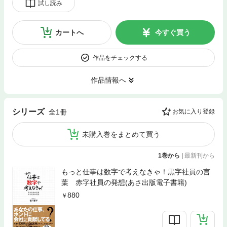
試し読み
カートへ
今すぐ買う
作品をチェックする
作品情報へ
シリーズ
全1冊
お気に入り登録
未購入巻をまとめて買う
1巻から
|
最新刊から
もっと仕事は数字で考えなきゃ！黒字社員の言
葉 赤字社員の発想(あさ出版電子書籍)
880