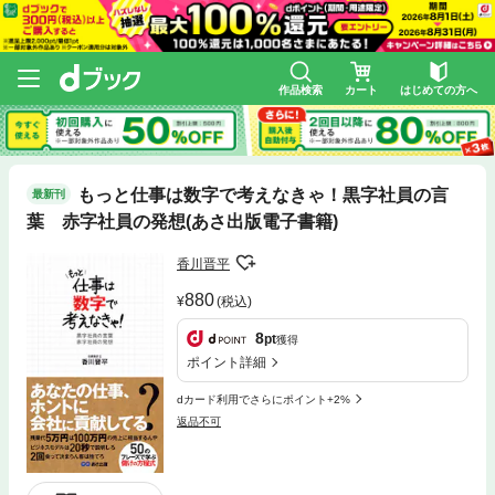
作品検索
カート
はじめての方へ
もっと仕事は数字で考えなきゃ！黒字社員の言
最新刊
葉 赤字社員の発想(あさ出版電子書籍)
香川晋平
880
(税込)
8
pt
獲得
ポイント詳細
dカード利用でさらにポイント+2%
返品不可