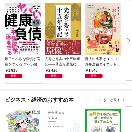
毎日の小さな習慣が病
光秀と秀吉の十五年軍
魔法の比率は３:２:１
言い
気をつくる ヤバい健康
記――秀吉が最後に対
お弁当箱ダイエット―
のに
負債
峙したのは、明智光秀
―毎日楽しく食べて痩
が知
1,815
2,420
1,540
1,
の「原像」だった
せる１１６レシピ
方」
新着
新着
新着
ビジネス・経済のおすすめ本
もっと見る