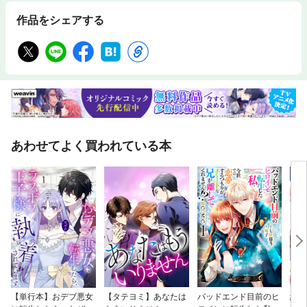
にしたものや、人から伝え聞いた言葉のうち、「儲け」の本質をうまく表
した名言のことだ。 これらの名言が、あなたの数字のセンスを磨く助け
作品をシェアする
となることを信じている。 ◆著者 香川晋平公認会計士・税理士、関西大学
非常勤講師カラーコピー1枚のミスでも反省できる社員を育てる「スパル
タ会計」の伝承者。 大手監査法人在籍時から、自費でビジネススクールに
通い、30歳でリフォームの株式会社オンテックスに入社。「従業員1人当
たりの会計データ」を導入し、従業員の生産性を向上。入社後、わずか90
日で経営管理本部取締役に就任、在任2年は累計利益は業種別ダントツNo.
1となった。 その後、5期連続50％超増収のベンチャー企業や、従業員平
均年収1000万円超の少数精鋭企業などの会計顧問をし、数社の非常勤役員
も務める。また、大学で会計数値を使って「会社が従業員に期待する成
績」を解説し、学生の仕事に対する意識改革に努める。
あわせてよく買われている本
【単行本】おデブ悪女
【タテヨミ】あなたは
バッドエンド目前のヒ
結界