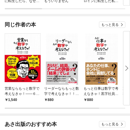
に転生したら、なぜか
もういりません
ロインに転生した私、
ラスボス王子様に執着
今世では恋愛するつも
されています
りがチートな兄が離し
てくれません！？@C
OMIC
同じ作者の本
もっと見る
営業ならもっと数字で
リーダーならもっと数
もっと仕事は数字で考
東大
考えなきゃ！――６０
字で考えなきゃ！！
えなきゃ！黒字社員の
卒で
分１回より１５分４回
黒字上司の言葉 赤字
言葉 赤字社員の発想
1,540
880
880
7
や！
上司の発想(あさ出版
(あさ出版電子書籍)
電子書籍)
あさ出版のおすすめ本
もっと見る