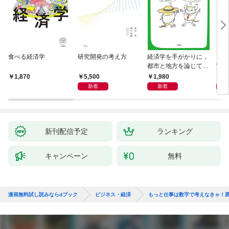
食べる経済学
研究開発の考え方
経済学を手がかりに，
マン
都市と地方を論じてみ
実 
よう
化」
5,500
1,980
1,
1,870
新着
新着
新刊配信予定
ランキング
キャンペーン
無料
漫画無料試し読みならdブック
ビジネス・経済
もっと仕事は数字で考えなきゃ！黒