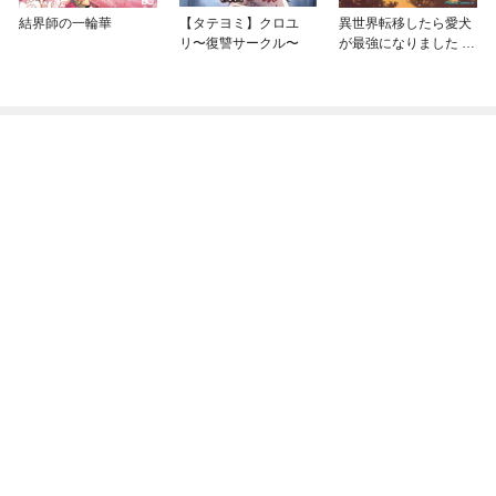
結界師の一輪華
【タテヨミ】クロユ
異世界転移したら愛犬
リ〜復讐サークル〜
が最強になりました ～
シルバーフェンリルと
俺が異世界暮らしを始
めたら～ THE COMIC