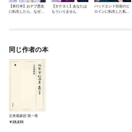
【単行本】おデブ悪女
【タテヨミ】あなたは
バッドエンド目前のヒ
に転生したら、なぜか
もういりません
ロインに転生した私、
ラスボス王子様に執着
今世では恋愛するつも
されています
りがチートな兄が離し
てくれません！？@C
OMIC
同じ作者の本
古来風躰抄 第一巻
28,835