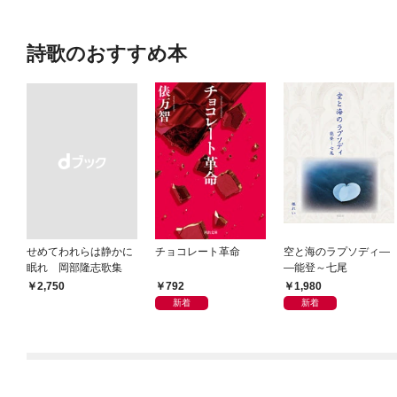
詩歌のおすすめ本
せめてわれらは静かに
チョコレート革命
空と海のラプソディ―
眠れ 岡部隆志歌集
―能登～七尾
792
1,980
￥2,750
新着
新着