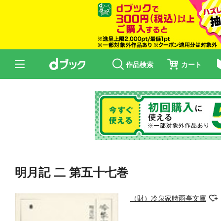
作品検索
カート
明月記 二 第五十七巻
（財）冷泉家時雨亭文庫