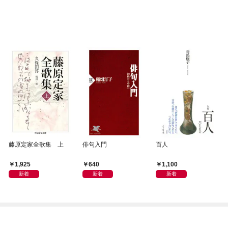
藤原定家全歌集 上
俳句入門
百人
1,925
640
1,100
新着
新着
新着