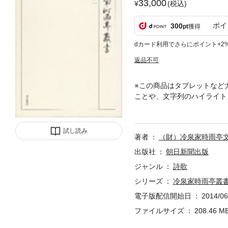
33,000
(税込)
ポイ
300
pt
獲得
dカード利用でさらにポイント+2
返品不可
※この商品はタブレットなど
ことや、文字列のハイライト
が、相次いで勅撰和歌集の撰
襲蔵されてきた貴重な典籍・
試し読み
著者
（財）冷泉家時雨亭
出版社
朝日新聞出版
ジャンル
詩歌
シリーズ
冷泉家時雨亭叢
電子版配信開始日
2014/06
ファイルサイズ
208.46 M