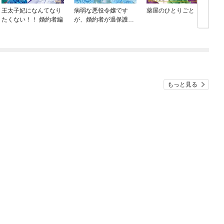
王太子妃になんてなり
病弱な悪役令嬢です
薬屋のひとりごと
たくない！！ 婚約者編
が、婚約者が過保護す
ぎて逃げ出したい(私た
ち犬猿の仲でしたよ
ね！？)
もっと見る