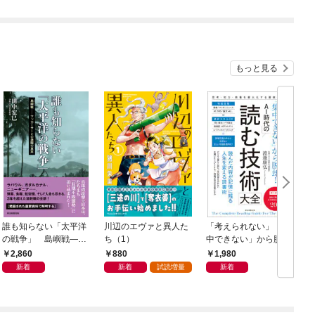
もっと見る
誰も知らない「太平洋
川辺のエヴァと異人た
「考えられない」「集
の戦争」 島嶼戦――
ち（1）
中できない」から脱
マッカーサーとの激闘
却！ AI時代の読む技
2,860
880
1,980
の真実
術大全
新着
新着
試読増量
新着