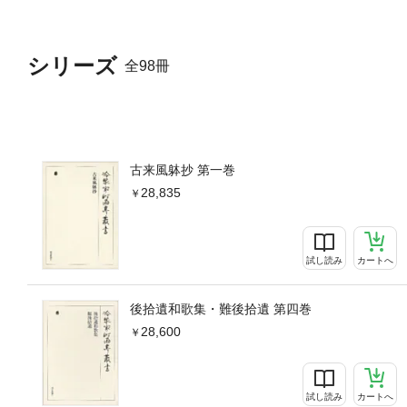
シリーズ
全98冊
古来風躰抄 第一巻
28,835
試し読み
カートへ
後拾遺和歌集・難後拾遺 第四巻
28,600
試し読み
カートへ