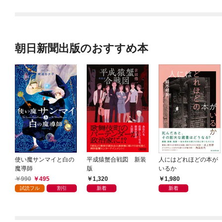
朝日新聞出版のおすすめ本
使い魔サンマイと白の
平成猿蟹合戦図 新装
人にはどれほどの本が
魔導師
版
いるか
990
495
1,320
1,980
試読フル
割引
新着
新着