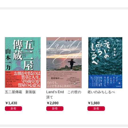
五二屋傳蔵 新装版
Land’s End この世の
老いのみちしるべ
涯て
1,430
2,090
1,980
新着
新着
新着