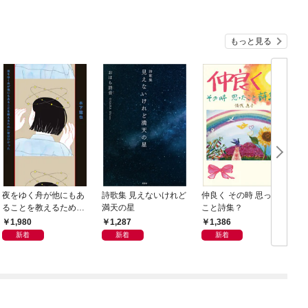
もっと見る
夜をゆく舟が他にもあ
詩歌集 見えないけれど
仲良く その時 思った
ることを教えるために
満天の星
こと詩集？
歌はひかった
1,980
1,287
1,386
新着
新着
新着