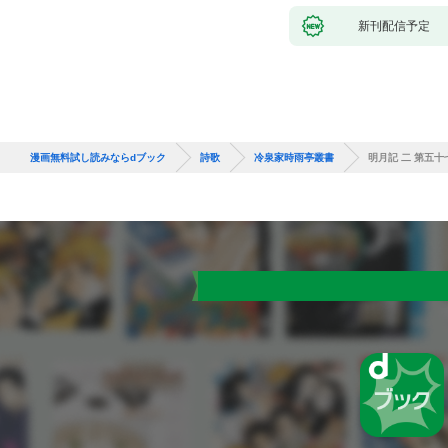
新刊配信予定
漫画無料試し読みならdブック
詩歌
冷泉家時雨亭叢書
明月記 二 第五十