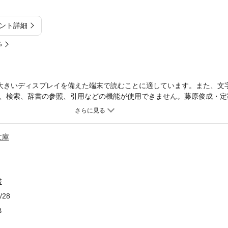
ント詳細
%
大きいディスプレイを備えた端末で読むことに適しています。また、文
、検索、辞書の参照、引用などの機能が使用できません。藤原俊成・定
者となって以来「歌の家」として存続してきた冷泉家。その御文庫に、8
古文書を、精巧な影印で複製。王朝の文化を21世紀に伝える画期的出
文庫
書
/28
B