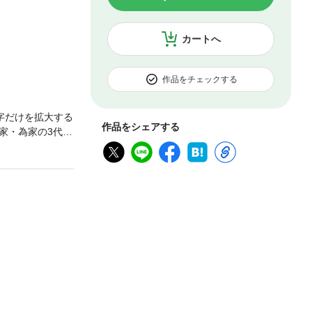
カートへ
作品をチェックする
字だけを拡大する
作品をシェアする
家・為家の3代
00年にわたって
版。