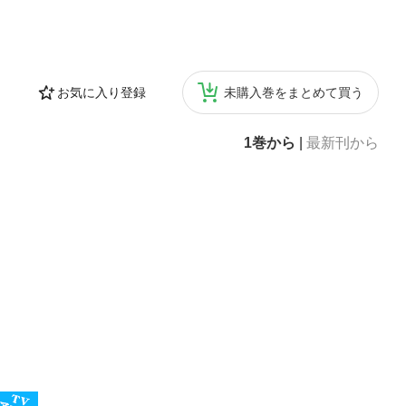
お気に入り登録
未購入巻をまとめて買う
1巻から
|
最新刊から