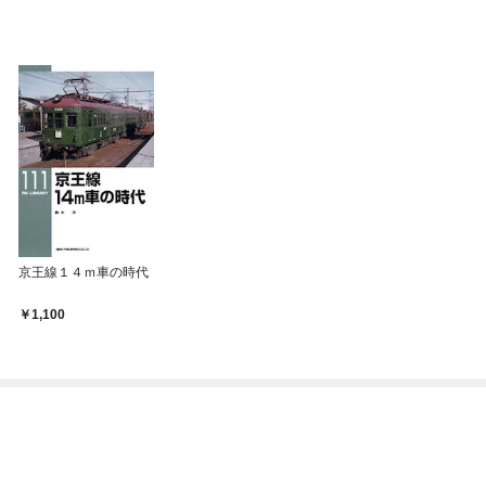
京王線１４ｍ車の時代
1,100