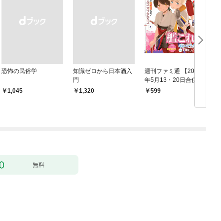
恐怖の民俗学
知識ゼロから日本酒入
週刊ファミ通 【2021
門
年5月13・20日合併
鑑
号】
￥1,045
￥1,320
599
無料