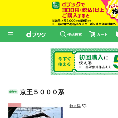
作品検索
カート
京王５０００系
最新刊
鈴木洋