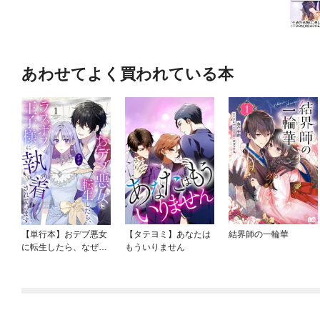
あわせてよく買われている本
【単行本】おデブ悪女
【タテヨミ】あなたは
結界師の一輪華
に転生したら、なぜか
もういりません
ラスボス王子様に執着
されています