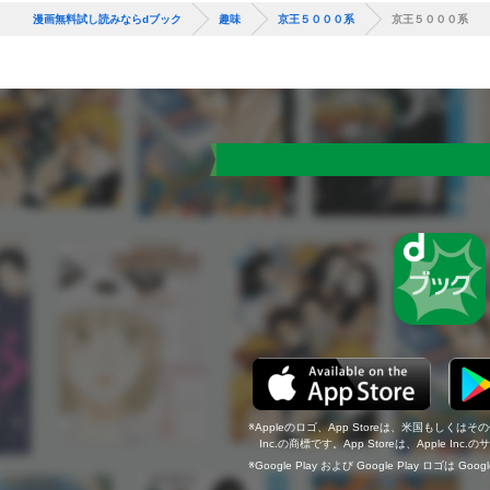
漫画無料試し読みならdブック
趣味
京王５０００系
京王５０００系
Appleのロゴ、App Storeは、米国もしくはそ
Inc.の商標です。App Storeは、Apple In
Google Play および Google Play ロゴは Go