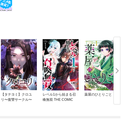
【タテヨミ】クロユ
レベル1から始まる召
薬屋のひとりごと
リ〜復讐サークル〜
喚無双 THE COMIC