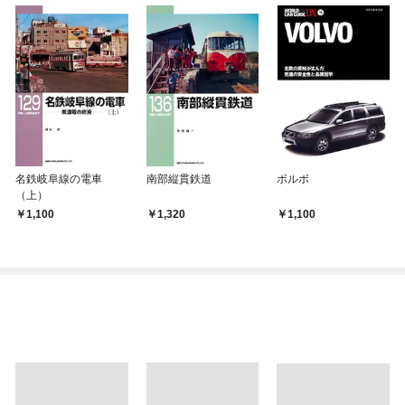
名鉄岐阜線の電車
南部縦貫鉄道
ボルボ
（上）
1,100
1,320
1,100