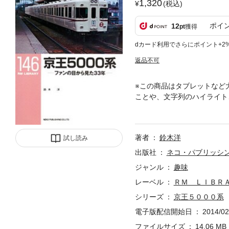
1,320
(税込)
ポイ
12
pt
獲得
dカード利用でさらにポイント+2
返品不可
※この商品はタブレットなど
ことや、文字列のハイライト
車5000系。引退までの33年
著者
鈴木洋
試し読み
出版社
ネコ・パブリッシ
ジャンル
趣味
レーベル
ＲＭ ＬＩＢＲ
シリーズ
京王５０００系
電子版配信開始日
2014/02
ファイルサイズ
14.06 MB