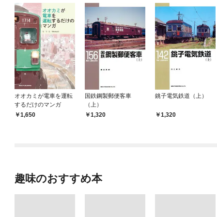
オオカミが電車を運転
国鉄鋼製郵便客車
銚子電気鉄道（上）
するだけのマンガ
（上）
1,650
1,320
1,320
趣味のおすすめ本