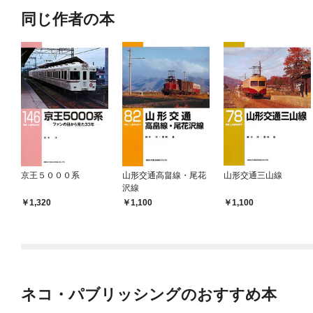
同じ作者の本
京王５０００系
山形交通高畠線・尾花
山形交通三山線
沢線
1,320
1,100
1,100
ネコ・パブリッシングのおすすめ本