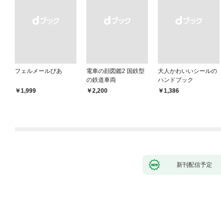
フェルメールぴあ
電車の顔図鑑2 国鉄型
大人かわいいシールの
の鉄道車両
ハンドブック
￥1,999
￥2,200
￥1,386
新刊配信予定