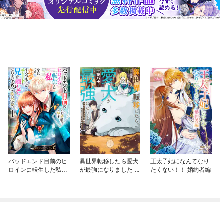
バッドエンド目前のヒ
異世界転移したら愛犬
王太子妃になんてなり
ロインに転生した私、
が最強になりました ～
たくない！！ 婚約者編
今世では恋愛するつも
シルバーフェンリルと
りがチートな兄が離し
俺が異世界暮らしを始
てくれません！？@C
めたら～ THE COMIC
OMIC