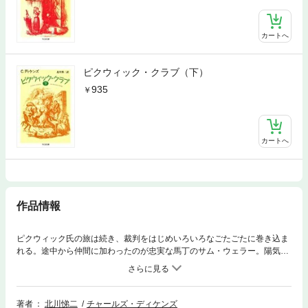
カートへ
ピクウィック・クラブ（下）
935
カートへ
作品情報
ピクウィック氏の旅は続き、裁判をはじめいろいろなごたごたに巻き込ま
れる。途中から仲間に加わったのが忠実な馬丁のサム・ウェラー。陽気な
生粋のロンドンっ子できちんと世間の常識をわきまえ、ピクウィック氏を
引き立てる名脇役だ。こんなお供の活躍を読むと『ドン・キホーテ』が思
い出される。ドストエフスキーも「滑稽であるがために善良な人間」のタ
イプとして、ドン・キホーテとこの小説の主人公ピクウィックをあげてい
著者
北川悌二
チャールズ・ディケンズ