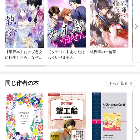
【単行本】おデブ悪女
【タテヨミ】あなたは
結界師の一輪華
バッ
に転生したら、なぜか
もういりません
ロイ
ラスボス王子様に執着
今世
されています
りが
てく
OMI
同じ作者の本
もっと見る