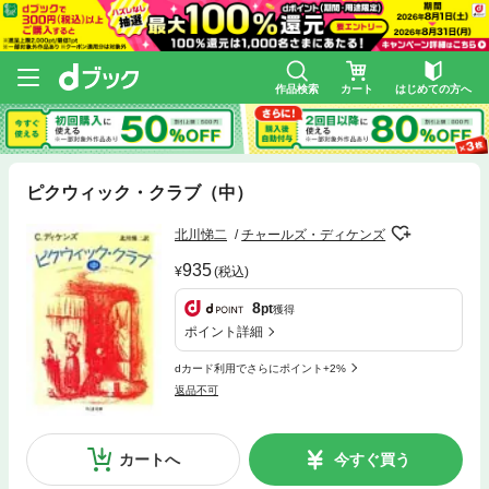
作品検索
カート
はじめての方へ
ピクウィック・クラブ（中）
北川悌二
チャールズ・ディケンズ
935
(税込)
8
pt
獲得
ポイント詳細
dカード利用でさらにポイント+2%
返品不可
カートへ
今すぐ買う