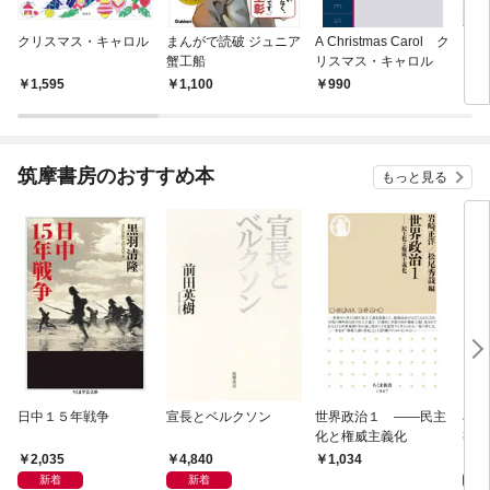
クリスマス・キャロル
まんがで読破 ジュニア
A Christmas Carol ク
ク
蟹工船
リスマス・キャロル
【漢
1,595
1,100
990
2
筑摩書房のおすすめ本
もっと見る
日中１５年戦争
宣長とベルクソン
世界政治１ ――民主
石原
化と権威主義化
導か
2,035
4,840
1,
1,034
新着
新着