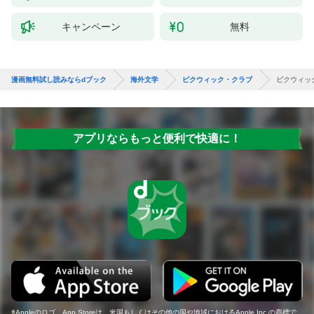
キャンペーン
無料
漫画無料試し読みならdブック
海外文学
ピクウィック・クラブ
ピクウィッ
アプリならもっと便利で快適に！
Appleのロゴ、App Storeは、米国もしくはその他の国や地域におけるApple Inc.の商標で