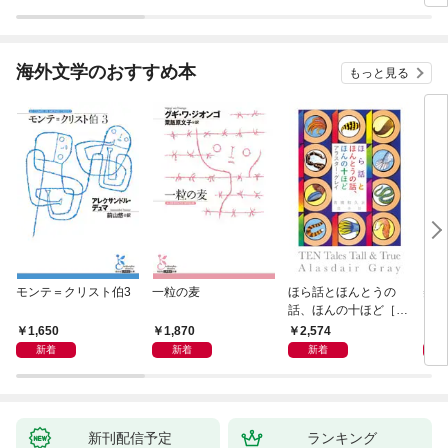
海外文学のおすすめ本
もっと見る
モンテ＝クリスト伯3
一粒の麦
ほら話とほんとうの
美し
話、ほんの十ほど［新
装版］
1,650
1,870
2,574
1,
新着
新着
新着
新刊配信予定
ランキング