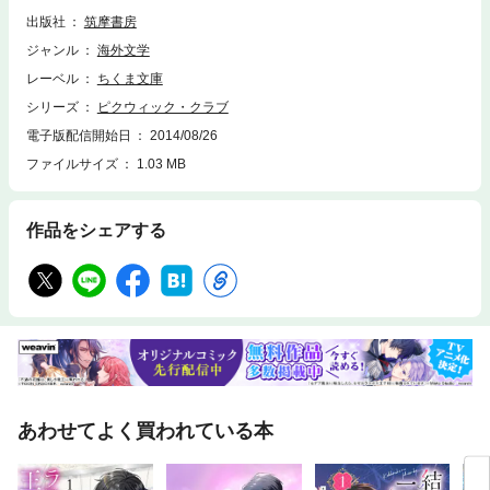
る。物語はどこまでももつれながら広がってゆく。
出版社
筑摩書房
ジャンル
海外文学
レーベル
ちくま文庫
シリーズ
ピクウィック・クラブ
電子版配信開始日
2014/08/26
ファイルサイズ
1.03 MB
作品をシェアする
あわせてよく買われている本