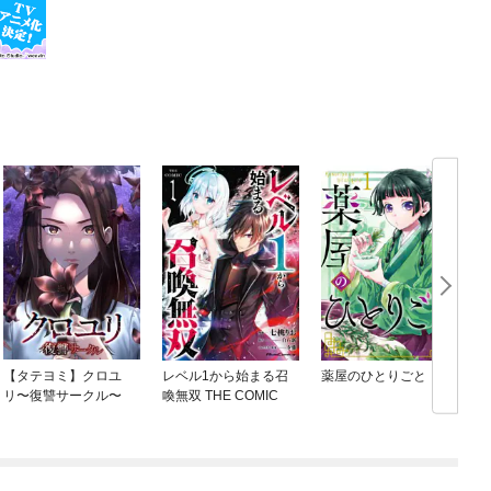
【タテヨミ】クロユ
レベル1から始まる召
薬屋のひとりごと
リ〜復讐サークル〜
喚無双 THE COMIC