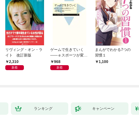
リヴィング・オン・ラ
ゲームで生きていく
まんがでわかる7つの
イト 改訂新版
――ｅスポーツが変え
習慣１
る教育とキャリア
2,310
968
1,100
新着
新着
ランキング
キャンペーン