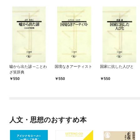
嘘から出た諺 ─ことわ
国境なきアーティスト
国家に抗した人びと
ざ笑辞典
550
550
550
人文・思想のおすすめ本