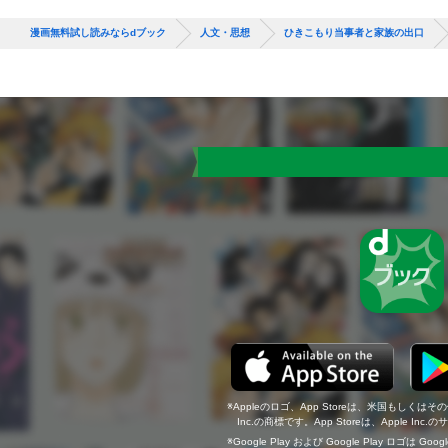
漫画無料試し読みならdブック
人文・思想
ひきこもり当事者と家族の出口
Appleのロゴ、App Storeは、米国もしくはそ
Inc.の商標です。App Storeは、Apple In
Google Play および Google Play ロゴは Go