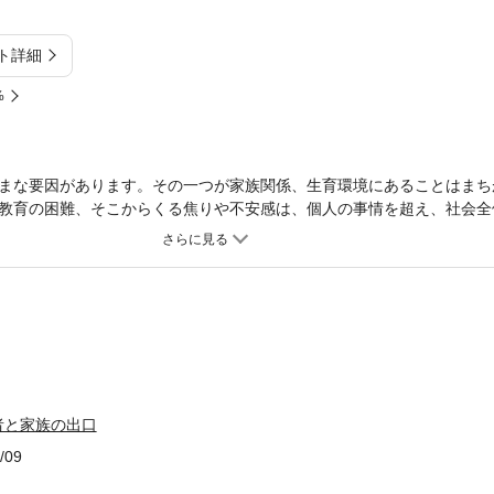
ト詳細
%
まな要因があります。その一つが家族関係、生育環境にあることはまち
教育の困難、そこからくる焦りや不安感は、個人の事情を超え、社会全
す。このような理解のもとで、子ども・若者たちを受けとめ、家族を含
ょうか。本書は相談活動だけでなく、ひきこもり経験者たちの社会復帰
行う著者が、その活動のなかで見いだした支援のあり方、そして多様な
す。
者と家族の出口
/09