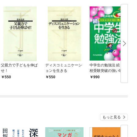
父親力で子どもを伸ば
ディスコミュニケーシ
中学生の勉強法 続：高
地
せ！
ョンを生きる
校受験突破の強い味
方！［改訂新版］
550
550
990
もっと見る