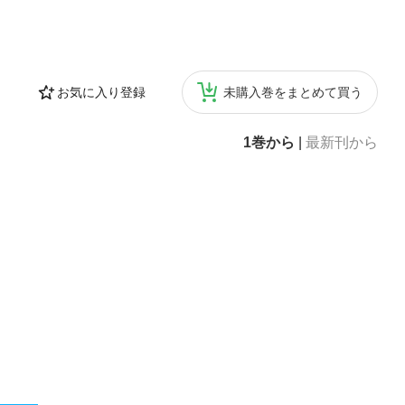
お気に入り登録
未購入巻をまとめて買う
1巻から
|
最新刊から