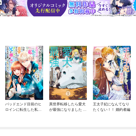
バッドエンド目前のヒ
異世界転移したら愛犬
王太子妃になんてなり
ロインに転生した私、
が最強になりました ～
たくない！！ 婚約者編
今世では恋愛するつも
シルバーフェンリルと
りがチートな兄が離し
俺が異世界暮らしを始
てくれません！？@C
めたら～ THE COMIC
OMIC