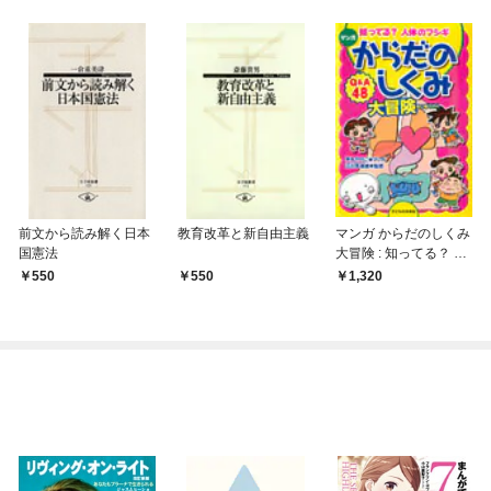
前文から読み解く日本
教育改革と新自由主義
マンガ からだのしくみ
国憲法
大冒険 : 知ってる？ 人
体のフシギ
550
550
1,320