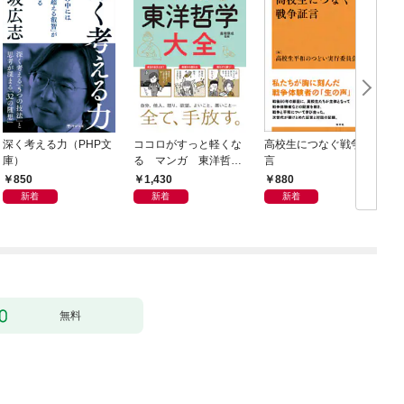
深く考える力（PHP文
ココロがすっと軽くな
高校生につなぐ戦争証
庫）
る マンガ 東洋哲学
言
大全
850
1,430
880
新着
新着
新着
無料