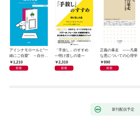
アイシナモロールと“一
「手放し」のすすめ
正義の暴走 ――凡庸
緒にご自愛” ～自分を
―明け渡しの道―
な悪についての心理学
好きになるための56の
1,210
2,310
990
コツ～
新着
新着
新着
新刊配信予定