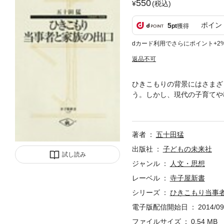
550
(税込)
ポイン
5
pt
獲得
dカード利用でさらにポイント+2
返品不可
ひきこもりの背景にはさまざ
う。しかし、現代の子育てや
題としてとらえるべきことで
くにはどうしたらいいのでし
さがし」「仕事おこし」まで
著者
五十田猛
性を具体的にまとめたもので
出版社
子どもの未来社
試し読み
ジャンル
人文・思想
レーベル
寺子屋新書
シリーズ
ひきこもり当事
電子版配信開始日
2014/09
ファイルサイズ
0.54 MB