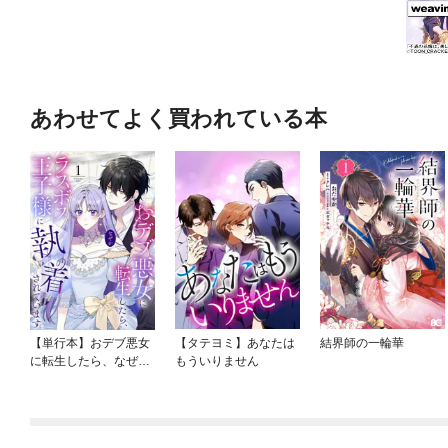
あわせてよく買われている本
【単行本】おデブ悪女
【タテヨミ】あなたは
結界師の一輪華
に転生したら、なぜか
もういりません
ラスボス王子様に執着
されています