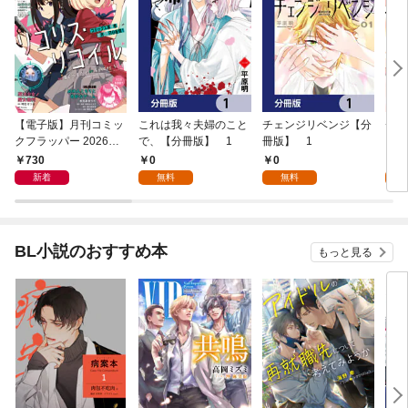
【電子版】月刊コミッ
これは我々夫婦のこと
チェンジリベンジ【分
チェ
クフラッパー 2026年9
で、【分冊版】 1
冊版】 1
月号
730
0
0
7
新着
無料
無料
試
BL小説のおすすめ本
もっと見る