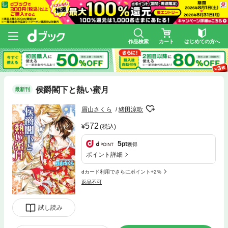
作品検索
カート
はじめての方へ
侯爵閣下と熱い蜜月
最新刊
眉山さくら
緒田涼歌
572
(税込)
5
pt
獲得
ポイント詳細
dカード利用でさらにポイント+2%
返品不可
試し読み