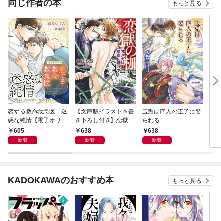
同じ作者の本
もっと見る
恋する救命救急医 迷
【文庫版イラスト＆書
玉兎は四人の王子に娶
恋す
惑な純情【電子オリジ
き下ろし付き】恋獄の
られる
みを
ナル】
枷―オメガは愛蜜に濡
リジ
605
638
638
6
れて―
新着
新着
新着
KADOKAWAのおすすめ本
もっと見る