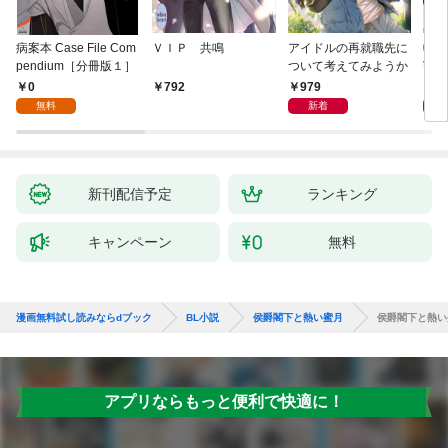
病案本 Case File Com
ＶＩＰ 共鳴
アイドルの再就職先に
転生
pendium［分冊版１］
ついて考えてみようか
寵姫
0
979
9
792
無料
新着
新刊配信予定
ランキング
キャンペーン
無料
漫画無料試し読みならdブック
BL小説
侯爵閣下と熱い蜜月
侯爵閣下と熱い
アプリならもっと便利で快適に！