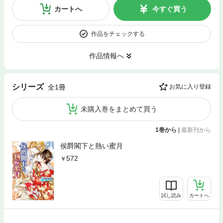
カートへ
今すぐ買う
作品をチェックする
作品情報へ
シリーズ
全1冊
お気に入り登録
未購入巻をまとめて買う
1巻から
|
最新刊から
侯爵閣下と熱い蜜月
572
試し読み
カートへ