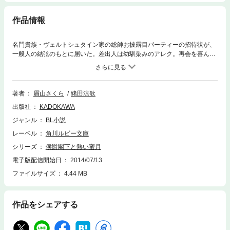
作品情報
名門貴族・ヴェルトシュタイン家の総帥お披露目パーティーの招待状が、
一般人の結弦のもとに届いた。差出人は幼馴染みのアレク。再会を喜んで
パーティーに訪れると、突然「婚約者」として紹介されてしまい…？
著者
眉山さくら
緒田涼歌
出版社
KADOKAWA
ジャンル
BL小説
レーベル
角川ルビー文庫
シリーズ
侯爵閣下と熱い蜜月
電子版配信開始日
2014/07/13
ファイルサイズ
4.44 MB
作品をシェアする