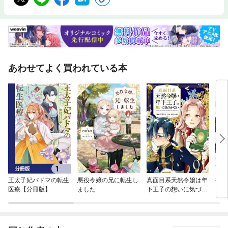
あわせてよく買われている本
王太子妃パドマの転生
悪役令嬢の兄に転生し
真面目系天然令嬢は年
後宮
医療【分冊版】
ました
下王子の想いに気づか
ない【単話版】