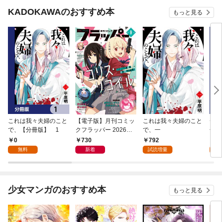
KADOKAWAのおすすめ本
もっと見る
これは我々夫婦のこと
【電子版】月刊コミッ
これは我々夫婦のこと
チェ
で、【分冊版】 1
クフラッパー 2026年9
で、一
冊版
月号
0
730
792
0
無料
新着
試読増量
少女マンガのおすすめ本
もっと見る