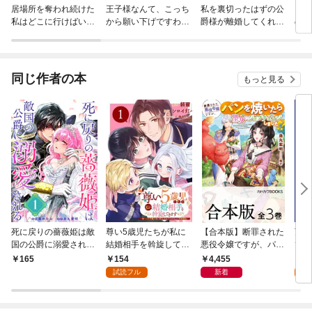
居場所を奪われ続けた
王子様なんて、こっち
私を裏切ったはずの公
とな
私はどこに行けばいい
から願い下げですわ！
爵様が離婚してくれま
のこ
のでしょうか？（分冊
～追放された元悪役令
せん
る
版）
嬢、魔法の力で見返し
ます～【単行本】
同じ作者の本
もっと見る
死に戻りの薔薇姫は敵
尊い5歳児たちが私に
【合本版】断罪された
万能
国の公爵に溺愛される
結婚相手を斡旋してき
悪役令嬢ですが、パン
てな
（単話版）第1話
ます～捨てられ令嬢の
を焼いたら聖女にジョ
薬作
154
4,455
0
165
私に紹介されたのはな
ブチェンジしまし
で、
試読フル
新着
んと宰相補佐～【分冊
た！？ 全３巻
にす
版】 1
ん！