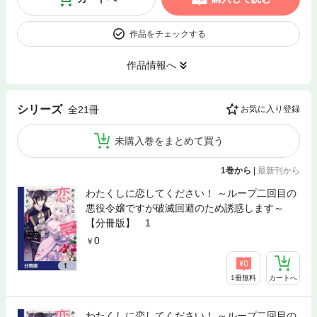
作品をチェックする
作品情報へ
シリーズ
全21冊
お気に入り登録
未購入巻をまとめて買う
1巻から
|
最新刊から
わたくしに恋してください！ ～ループ二回目の
悪役令嬢ですが破滅回避のため誘惑します～
【分冊版】 1
0
1冊無料
カートへ
わたくしに恋してください！ ～ループ二回目の