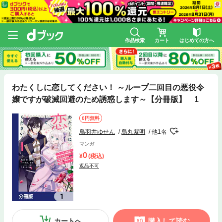
作品検索
カート
はじめての方へ
わたくしに恋してください！ ～ループ二回目の悪役令
嬢ですが破滅回避のため誘惑します～【分冊版】 1
0円無料
鳥羽井ゆせん
烏丸紫明
他1名
マンガ
0
(税込)
返品不可
カートへ
購入して読む