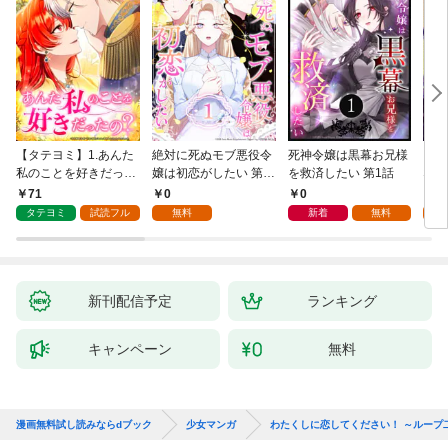
【タテヨミ】1.あんた
絶対に死ぬモブ悪役令
死神令嬢は黒幕お兄様
レベ
私のことを好きだった
嬢は初恋がしたい 第1
を救済したい 第1話
なり
の？
話
71
0
0
0
タテヨミ
試読フル
無料
新着
無料
新刊配信予定
ランキング
キャンペーン
無料
漫画無料試し読みならdブック
少女マンガ
わたくしに恋してください！ ～ループ