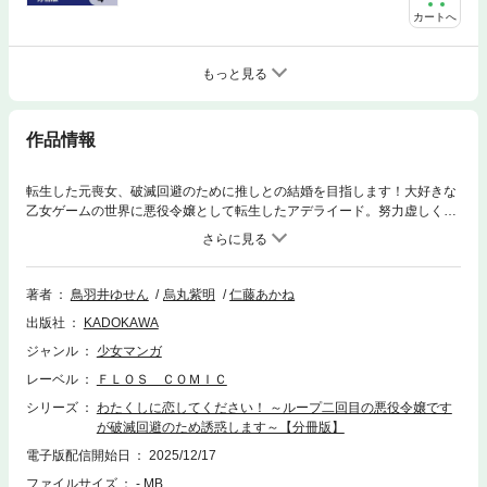
カートへ
もっと見る
作品情報
転生した元喪女、破滅回避のために推しとの結婚を目指します！大好きな
乙女ゲームの世界に悪役令嬢として転生したアデライード。努力虚しくシ
ナリオ通り悲惨な死を迎えた…はずが二回目ループに突入！今度こそ破滅
回避するため推しのジークヴァルドと結婚しようとするが……。誘惑っ
て、結婚ってどうすればいいの!? 分冊版第1弾。※本作品は単行本を分割し
たもので、本編内容は同一のものとなります。重複購入にご注意くださ
著者
鳥羽井ゆせん
烏丸紫明
仁藤あかね
い。
出版社
KADOKAWA
ジャンル
少女マンガ
レーベル
ＦＬＯＳ ＣＯＭＩＣ
シリーズ
わたくしに恋してください！ ～ループ二回目の悪役令嬢です
が破滅回避のため誘惑します～【分冊版】
電子版配信開始日
2025/12/17
ファイルサイズ
- MB