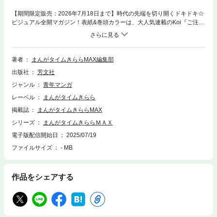
【期間限定販売：2026年7月18日まで】時代の先端を切り開くドキドキ☆
ビジュアル全開マガジン！表紙&巻頭カラーは、大人気連載のKoi『ご注文
はうさぎですか？』！センターカラーは新連載のヒビキさん『わたしにプ
ールは狭すぎた！』と大人気連載のつみきつき『性別不明な殺し屋さんが
カワイすぎる。』と有馬『エイティエイトを２でわって』とスペシャルゲ
ストのリンリココ『桃色カンパネラ』です！※本作品は紙版刊行物を電子
著者
まんがタイムきららMAX編集部
化したものです。
出版社
芳文社
ジャンル
青年マンガ
レーベル
まんがタイムきらら
掲載誌
まんがタイムきららMAX
シリーズ
まんがタイムきららＭＡＸ
電子版配信開始日
2025/07/19
ファイルサイズ
- MB
作品をシェアする