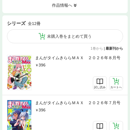
作品情報へ
シリーズ
全12冊
未購入巻をまとめて買う
1巻から
|
最新刊から
まんがタイムきららＭＡＸ ２０２６年８月号
396
試し読み
カートへ
まんがタイムきららＭＡＸ ２０２６年７月号
396