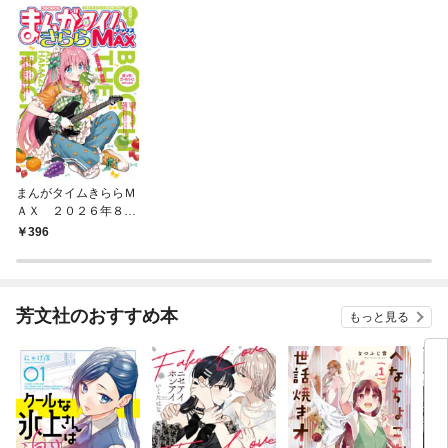
まんがタイムきららＭ
ＡＸ ２０２６年８月
号
396
芳文社のおすすめ本
もっと見る