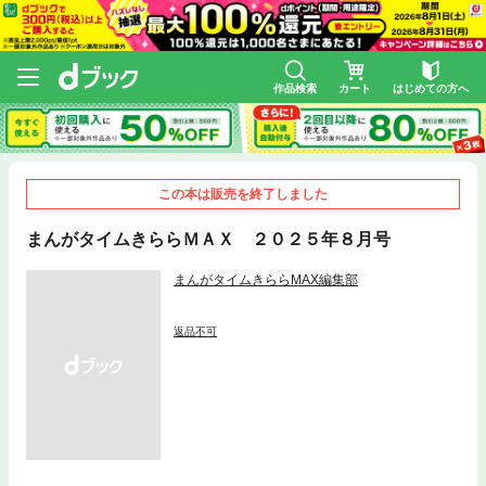
作品検索
カート
はじめての方へ
この本は販売を終了しました
まんがタイムきららＭＡＸ ２０２５年８月号
まんがタイムきららMAX編集部
返品不可