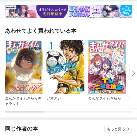
あわせてよく買われている本
まんがタイムきららキ
アオアシ
まんがタイムきらら
太陽
ャラット
同じ作者の本
もっと見る