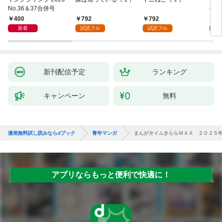
No.36＆37合併号
6・3
日発
400
792
792
4
新着
試読フル
試読フル
新刊配信予定
ランキング
キャンペーン
無料
漫画無料試し読みならdブック
青年マンガ
まんがタイムきららＭＡＸ ２０２５
アプリならもっと便利で快適に！