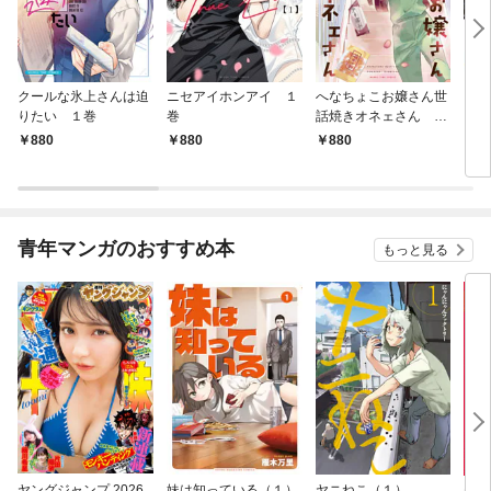
クールな氷上さんは迫
ニセアイホンアイ １
へなちょこお嬢さん世
うち
りたい １巻
巻
話焼きオネェさん １
レ配
巻
880
880
880
8
青年マンガのおすすめ本
もっと見る
ヤングジャンプ 2026
妹は知っている（１）
ヤニねこ（１）
モー