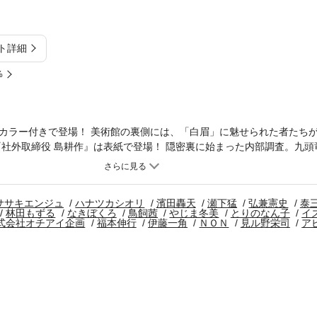
ト詳細
%
カラー付きで登場！ 美術館の裏側には、「白眉」に魅せられた者たちが
『社外取締役 島耕作』は表紙で登場！ 隠密裏に始まった内部調査。九頭
したものとは！？ ◎『さがドーン ～江藤新平と肥前の妖怪～』は泰三
鍋島直正と下級藩士・江藤新平を描く、『だんドーン』の「佐賀編」！ ※
準拠しておりますが、一部、異なる場合があります。
ササキエンジュ
ハナツカシオリ
濱田轟天
瀬下猛
弘兼憲史
泰
林田もずる
なきぼくろ
鳥飼茜
やじま冬美
とりのなん子
イ
式会社オチアイ企画
福本伸行
伊藤一角
ＮＯＮ
見ル野栄司
ア