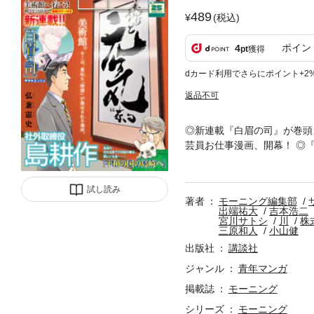
489
(税込)
ポイン
4
pt
獲得
dカード利用でさらにポイント+2
返品不可
◎新連載『白眉の司』が巻頭
芸員お仕事漫画、開幕！ ◎
行した先に、七瀬五郎が目に
時連載2話目！ 佐賀藩主・
プは、紙の「モーニング」に
試し読み
著者
モーニング編集部
出端祐大
吉本浩二
宮川サトシ
川
株
三原和人
小山健
出版社
講談社
ジャンル
青年マンガ
掲載誌
モーニング
シリーズ
モーニング