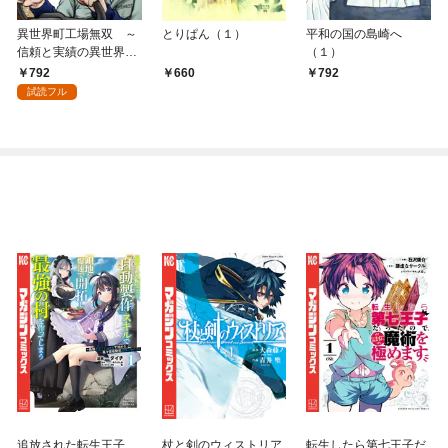
異世界町工場無双 ～
とりぱん（１）
平和の国の島崎へ
信頼と実績の異世界征
（１）
服～（１）
792
660
792
試読フル
追放された転生王子、
杖と剣のウィストリア
転生したら第七王子だ