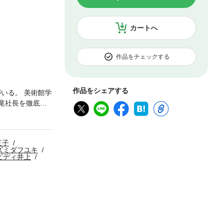
カートへ
作品をチェックする
作品をシェアする
いる。 美術館学
竜社長を徹底尾
子、脅威の2作同
作品ラインナッ
三子
ズミダフユキ
ビディ井上