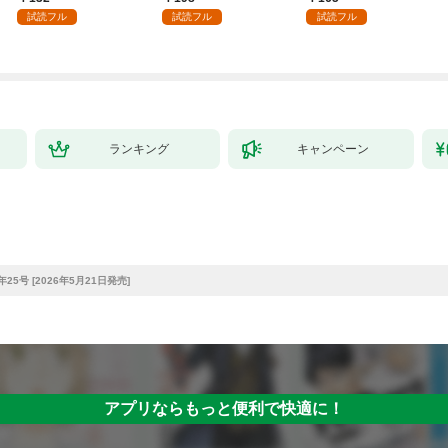
殴って生きる事にしま
試読フル
試読フル
試読フル
した。１
ランキング
キャンペーン
25号 [2026年5月21日発売]
アプリならもっと便利で快適に！