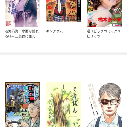
淡海乃海 水面が揺れ
キングダム
週刊ビッグコミックス
る時～三英傑に嫌われ
ピリッツ
た不運な男、朽木基綱
の逆襲～