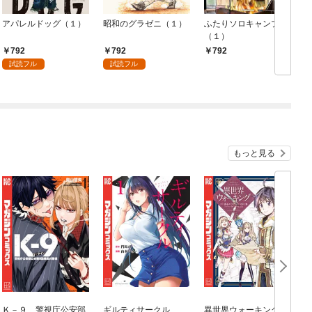
アパレルドッグ（１）
昭和のグラゼニ（１）
ふたりソロキャンプ
（１）
792
792
792
試読フル
試読フル
もっと見る
Ｋ－９ 警視庁公安部
ギルティサークル
異世界ウォーキング