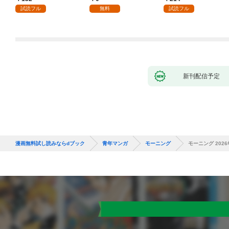
試読フル
無料
試読フル
新刊配信予定
漫画無料試し読みならdブック
青年マンガ
モーニング
モーニング 2026年