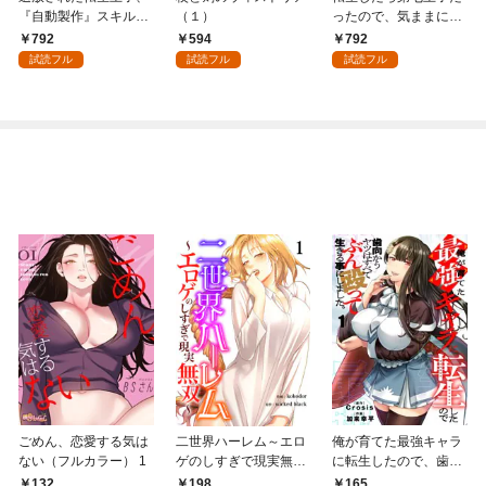
『自動製作』スキルで
（１）
ったので、気ままに魔
領地を爆速で開拓し最
術を極めます（１）
792
594
792
強の村を作ってしまう
試読フル
試読フル
試読フル
～最強クラフトスキル
で始める、楽々領地開
拓スローライフ～
（１）
ごめん、恋愛する気は
二世界ハーレム～エロ
俺が育てた最強キャラ
ない（フルカラー） 1
ゲのしすぎで現実無双
に転生したので、歯向
～１
かうヤツはすべてぶん
132
198
165