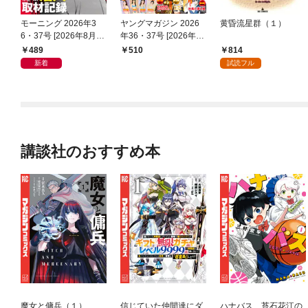
モーニング 2026年3
ヤングマガジン 2026
黄昏流星群（１）
6・37号 [2026年8月6
年36・37号 [2026年8
日発売]
月3日発売]
489
814
510
新着
試読フル
講談社のおすすめ本
魔女と傭兵（１）
信じていた仲間達にダ
ハナバス 苔石花江の