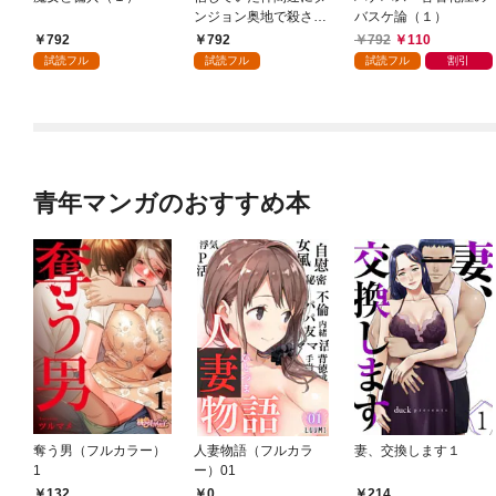
ンジョン奥地で殺され
バスケ論（１）
かけたがギフト『無限
792
792
792
110
ガチャ』でレベル９９
試読フル
試読フル
試読フル
割引
９９の仲間達を手に入
れて元パーティーメン
バーと世界に復讐＆
『ざまぁ！』します！
（１）
青年マンガのおすすめ本
奪う男（フルカラー）
人妻物語（フルカラ
妻、交換します１
1
ー）01
132
0
214