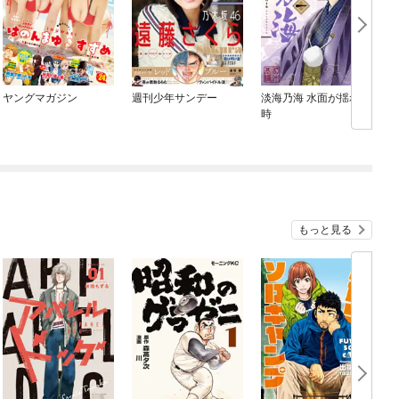
ヤングマガジン
週刊少年サンデー
淡海乃海 水面が揺れる
時
もっと見る