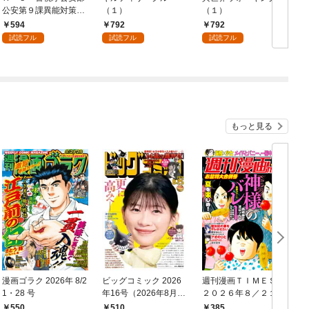
公安第９課異能対策係
（１）
（１）
（１）
594
792
792
試読フル
試読フル
試読フル
もっと見る
漫画ゴラク 2026年 8/2
ビッグコミック 2026
週刊漫画ＴＩＭＥＳ
1・28 号
年16号（2026年8月7
２０２６年８／２１・
日発売）
２８合併号
550
510
385