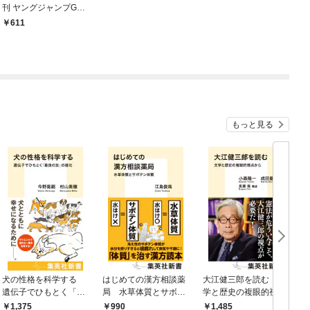
刊 ヤングジャンプGOL
D vol.4
611
もっと見る
犬の性格を科学する
はじめての漢方相談薬
大江健三郎を読む 文
ヤ
遺伝子でひもとく「最
局 水草体質とサボテ
学と歴史の複眼的視点
N
良の友」の進化
ン体質
から
1,375
990
1,485