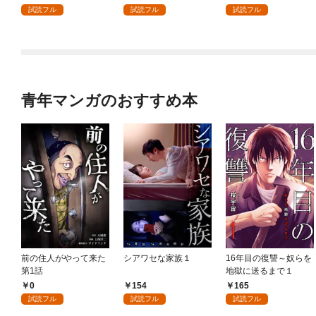
試読フル
試読フル
試読フル
青年マンガのおすすめ本
前の住人がやって来た
シアワセな家族１
16年目の復讐～奴らを
第1話
地獄に送るまで１
0
154
165
試読フル
試読フル
試読フル