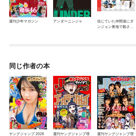
週刊少年マガジン
アンダーニンジャ
信じていた仲間達にダ
ンジョン奥地で殺され
かけたがギフト『無限
ガチャ』でレベル９９
９９の仲間達を手に入
れて元パーティーメン
バーと世界に復讐＆
『ざまぁ！』します！
同じ作者の本
ヤングジャンプ 2026
週刊ヤングジャンプ増
週刊ヤングジャンプ増