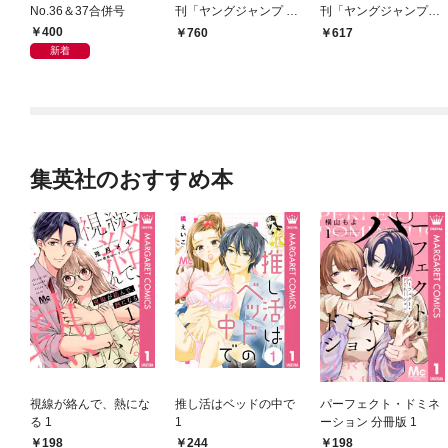
No.36＆37合併号
刊「ヤングジャンプ ダ
刊「ヤングジャンプヒ
イイチワ」 vol.2
ロイン3」
400
760
617
新着
集英社のおすすめ本
視線が絡んで、熱にな
推し活はベッドの中で
パーフェクト・ドミネ
る 1
1
ーション 分冊版 1
198
244
198