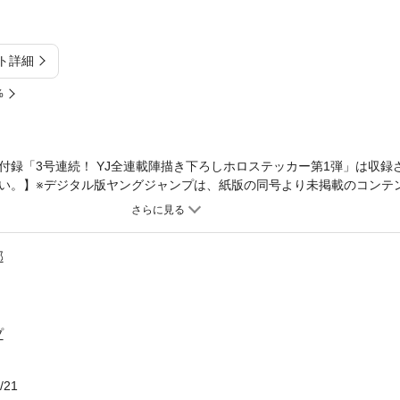
ト詳細
%
付録「3号連続！ YJ全連載陣描き下ろしホロステッカー第1弾」は収録
い。】※デジタル版ヤングジャンプは、紙版の同号より未掲載のコンテ
ル版目次や注意書きをご確認の上ご購入ください。／「ヤングジャンプ 20
紙＆巻頭グラビア】和内璃乃／【次世代ヒロイン発掘企画!! YJブルー
』（原泰久）／【センターカラー】『げにかすり』（迫稔雄）、『パン
部
ト作家職業読切（2）】『蝕人』（リック・ベッジオ）／【三週連勤!!! ゲ
（吉嗣士道）／【巻末グラビア】岸田雅（すべての瞬間は君だった。）／
プ
/21