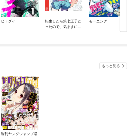
ヒトグイ
転生したら第七王子だ
モーニング
O
ったので、気ままに魔
術を極めます
もっと見る
週刊ヤングジャンプ増