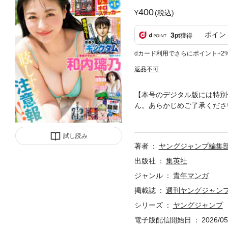
400
(税込)
ポイン
3
pt
獲得
dカード利用でさらにポイント+2
返品不可
【本号のデジタル版には特別
ん。あらかじめご了承くださ
す。試し読みファイルのデジタ
5」、紙と同時に配信！／【表
試し読み
【巻頭カラー】『キングダム
著者
ヤングジャンプ編集
樹）／【三週連勤!!! ゲス
（3）】『加齢なる戦隊屋』
出版社
集英社
掲載！
ジャンル
青年マンガ
掲載誌
週刊ヤングジャン
シリーズ
ヤングジャンプ
電子版配信開始日
2026/05