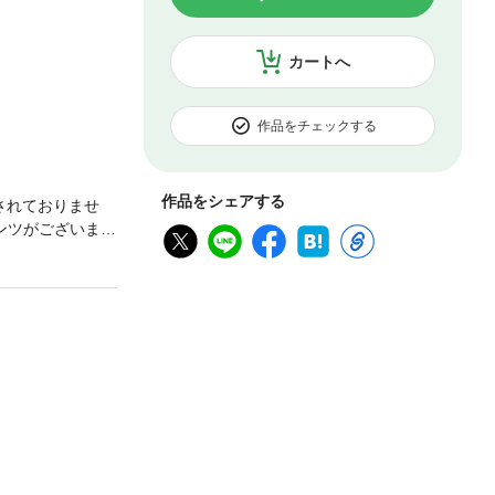
カートへ
作品をチェックする
作品をシェアする
されておりませ
ンツがございま
26 No.2
ム】瀬戸麻衣／
クガン』（沖尚
スト作家職業読切
ほか、14作品を