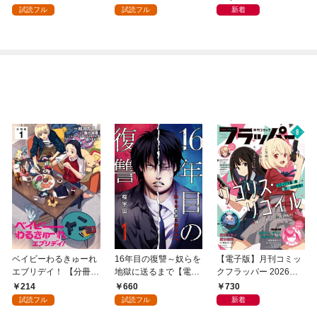
試読フル
試読フル
新着
ベイビーわるきゅーれ
16年目の復讐～奴らを
【電子版】月刊コミッ
エブリデイ！ 【分冊
地獄に送るまで【電子
クフラッパー 2026年9
版】 1
単行本版】１
月号
214
660
730
試読フル
試読フル
新着