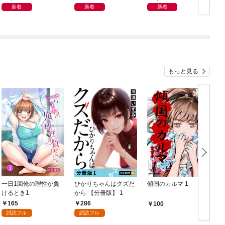
新着
新着
新着
もっと見る
一日1回俺の理性が負
ひかりちゃんはクズだ
傾国のカルマ 1
けるとき1
から 【分冊版】 1
版
165
286
100
試読フル
試読フル