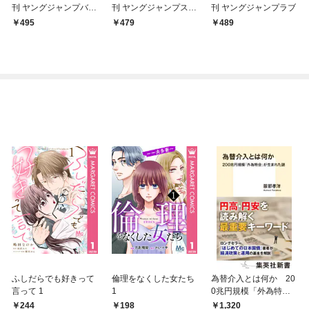
刊 ヤングジャンプバト
刊 ヤングジャンプスポ
刊 ヤングジャンプラブ
ル2
ーツ
495
479
489
ふしだらでも好きって
倫理をなくした女たち
為替介入とは何か 20
言って 1
1
0兆円規模「外為特
会」が生まれた謎
244
198
1,320