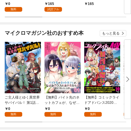
れた万能育成師はポン
課金するほどチート
したが、隣国のお抱え
0
165
165
1,
コツ冒険者を覚醒させ
機能が手に入るんです
薬師として第二の人生
無料
試読フル
て最強スローライフを
が！？【分冊版】
謳歌します！～そちら
目指します～ 第1話
（1）
が追い出したくせに、
【単話版】
今さら戻ってこいなん
てお断りです！～1巻
マイクロマガジン社のおすすめ本
もっと見る
ご主人様とゆく異世界
【無料】バイト先のネ
【無料】コミックライ
【無
サバイバル！ 第1話
ットカフェが、なぜか
ドアドバンス2020年1
魔導
【単話版】
クラスの美少女たちの
0月創刊準備号(vol.01)
ラッ
0
0
0
0
溜まり場になった件。
世界
無料
無料
無料
第1話【単話版】
の危
1話