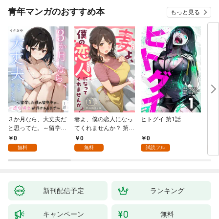
青年マンガのおすすめ本
もっと見る
３か月なら、大丈夫だ
妻よ、僕の恋人になっ
ヒトグイ 第1話
世界
と思ってた。～留学し
てくれませんか？ 第1
レベ
た僕の留守中に、一途
話
0
0
0
0
な彼女が汚されるまで
無料
無料
試読フル
～ 1話
新刊配信予定
ランキング
キャンペーン
無料