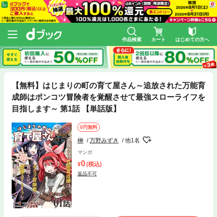
作品検索
カート
はじめての方へ
【無料】はじまりの町の育て屋さん～追放された万能育
成師はポンコツ冒険者を覚醒させて最強スローライフを
目指します～ 第1話 【単話版】
0円無料
榊
万野みずき
他1名
マンガ
0
(税込)
返品不可