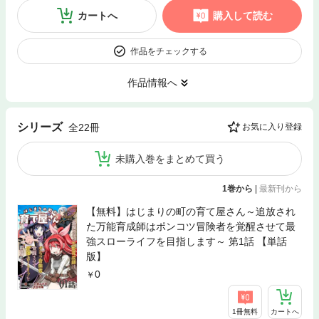
カートへ
購入して読む
作品をチェックする
作品情報へ
シリーズ
全22冊
お気に入り登録
未購入巻をまとめて買う
1巻から
|
最新刊から
【無料】はじまりの町の育て屋さん～追放され
た万能育成師はポンコツ冒険者を覚醒させて最
強スローライフを目指します～ 第1話 【単話
版】
0
1冊無料
カートへ