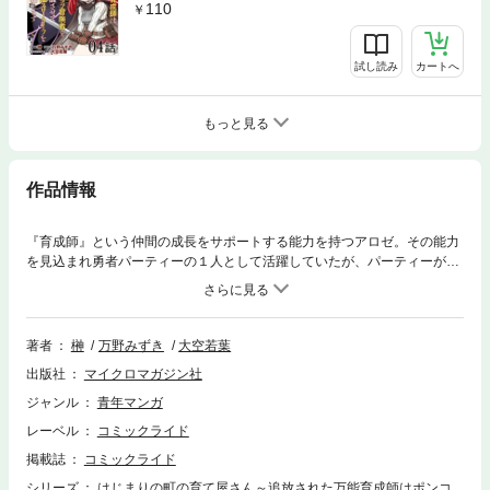
110
試し読み
カートへ
もっと見る
作品情報
『育成師』という仲間の成長をサポートする能力を持つアロゼ。その能力
を見込まれ勇者パーティーの１人として活躍していたが、パーティーが上
限のレベルまで成長しことでメンバーの態度は一転。もう必要がないと、
パーティーを追放されてしまう。失意の中、故郷の町に戻りロゼと名を変
え、静かに暮らしていこうと心に誓ったが……。ひょんなことからアロゼ
の元を訪れた、成長しないことを強く悩む見習い戦士の少女との出会いに
著者
榊
万野みずき
大空若葉
よって、アロゼの心も大きく動き出す――！※価格は販売サイトによって
出版社
マイクロマガジン社
多少差異が出る場合があります。※コミックライド2024年5月号(vol.95)に
収録済みの内容です。
ジャンル
青年マンガ
レーベル
コミックライド
掲載誌
コミックライド
シリーズ
はじまりの町の育て屋さん～追放された万能育成師はポンコ