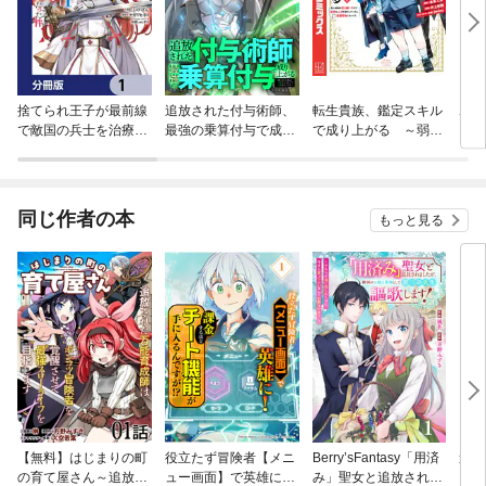
捨てられ王子が最前線
追放された付与術師、
転生貴族、鑑定スキル
ポン
で敵国の兵士を治療し
最強の乗算付与で成り
で成り上がる ～弱小
カー
たら実は第七皇女だっ
上がる ～僕の付与術
領地を受け継いだの
Ｋの
た件【分冊版】
は＋20じゃなく×20な
で、優秀な人材を増や
んです～
していたら、最強領地
になってた～
同じ作者の本
もっと見る
【無料】はじまりの町
役立たず冒険者【メニ
Berry’sFantasy「用済
迷宮
の育て屋さん～追放さ
ュー画面】で英雄に！
み」聖女と追放されま