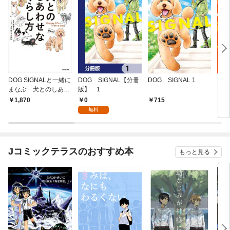
DOG SIGNALと一緒に
DOG SIGNAL【分冊
DOG SIGNAL 1
DO
まなぶ 犬とのしあわ
版】 1
き版
せなくらし方
0
1,870
715
7
無料
Jコミックテラスのおすすめ本
もっと見る