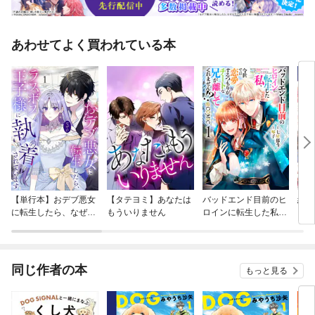
あわせてよく買われている本
【単行本】おデブ悪女
【タテヨミ】あなたは
バッドエンド目前のヒ
結界
に転生したら、なぜか
もういりません
ロインに転生した私、
ラスボス王子様に執着
今世では恋愛するつも
されています
りがチートな兄が離し
てくれません！？@C
OMIC
同じ作者の本
もっと見る