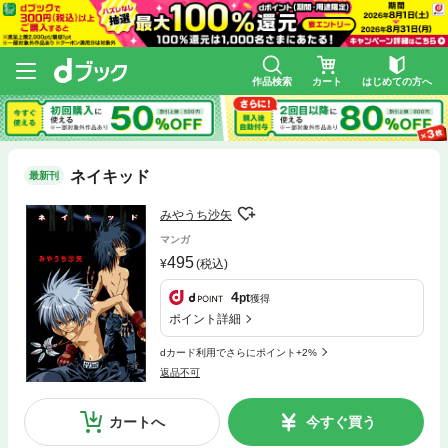
作品検索
カート
はじめての方へ
ネイキッド
最新刊
みやうち沙矢
マンガ
495
(税込)
4
pt
獲得
ポイント詳細
dカード利用でさらにポイント+2%
返品不可
カートへ
今すぐ買う