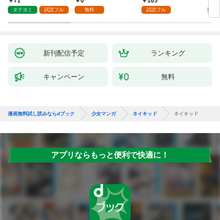
71
0
165
1
で、責任とってもらい
タテヨミ
試読フル
無料
試読フル
試
ます～［ばら売り］
第1話
新刊配信予定
ランキング
キャンペーン
無料
漫画無料試し読みならdブック
少女マンガ
ネイキッド
ネイキッド
アプリならもっと便利で快適に！