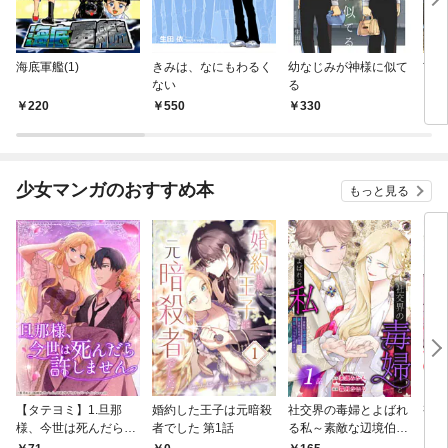
海底軍艦(1)
きみは、なにもわるく
幼なじみが神様に似て
市民
ない
る
220
550
330
3
少女マンガのおすすめ本
もっと見る
【タテヨミ】1.旦那
婚約した王子は元暗殺
社交界の毒婦とよばれ
視線
様、今世は死んだら許
者でした 第1話
る私～素敵な辺境伯令
る 1
しません
息に腕を折られたの