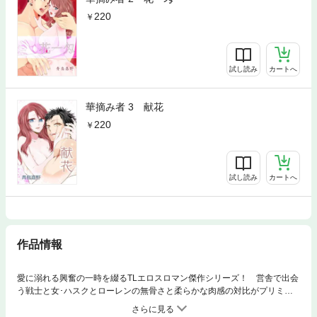
220
試し読み
カートへ
華摘み者 3 献花
220
試し読み
カートへ
作品情報
愛に溺れる興奮の一時を綴るTLエロスロマン傑作シリーズ！ 営舎で出会
う戦士と女･ハスクとローレンの無骨さと柔らかな肉感の対比がプリミテ
ィブな情欲を喚起する♡オススメ作です！