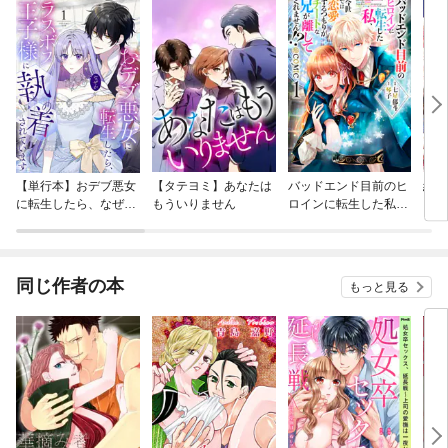
【単行本】おデブ悪女
【タテヨミ】あなたは
バッドエンド目前のヒ
結界
に転生したら、なぜか
もういりません
ロインに転生した私、
ラスボス王子様に執着
今世では恋愛するつも
されています
りがチートな兄が離し
てくれません！？@C
OMIC
同じ作者の本
もっと見る