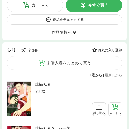
カートへ
今すぐ買う
作品をチェックする
作品情報へ
シリーズ
全3冊
お気に入り登録
未購入巻をまとめて買う
1巻から
|
最新刊から
華摘み者
220
試し読み
カートへ
華摘み者 2 花一匁