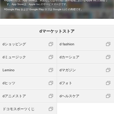
Appleのロゴ、App Storeは、米国もしくはその他の国や地域におけるApple Inc.の商標で
す。App Storeは、Apple Inc.のサービスマークです。
Google Play および Google Play ロゴは Google LLC の商標です。
dマーケットストア
dショッピング
d fashion
dミュージック
dカーシェア
Lemino
dマガジン
dヒッツ
dフォト
dアニメストア
dヘルスケア
ドコモスポーツくじ