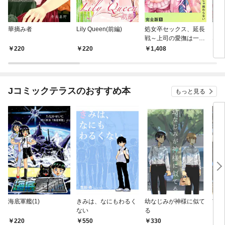
華摘み者
Lily Queen(前編)
処女卒セックス、延長
もう
戦～上司の愛撫は一夜
ない
じゃ終わらない【完全
××
220
220
1,408
2
版】１
（単
Jコミックテラスのおすすめ本
もっと見る
海底軍艦(1)
きみは、なにもわるく
幼なじみが神様に似て
市民
ない
る
220
550
330
3