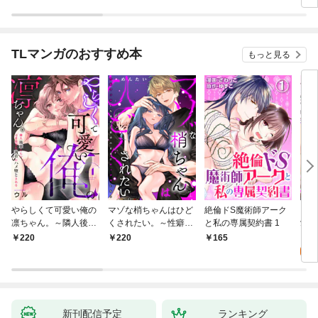
TLマンガのおすすめ本
もっと見る
やらしくて可愛い俺の
マゾな梢ちゃんはひど
絶倫ドS魔術師アーク
キス
凛ちゃん。～隣人後輩
くされたい。～性癖マ
と私の専属契約書 1
愛？(
くんのイキすぎた執着
ッチした後輩と欲望の
0
220
220
165
にハメ堕とされる～(1)
ままにセックスしたら
～(1)
新刊配信予定
ランキング