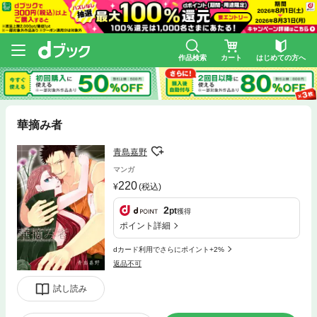
作品検索
カート
はじめての方へ
華摘み者
青島嘉野
マンガ
220
(税込)
2
pt
獲得
ポイント詳細
dカード利用でさらにポイント+2%
返品不可
試し読み