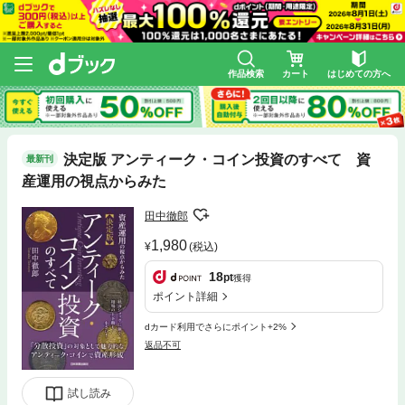
作品検索
カート
はじめての方へ
決定版 アンティーク・コイン投資のすべて 資
最新刊
産運用の視点からみた
田中徹郎
1,980
(税込)
18
pt
獲得
ポイント詳細
dカード利用でさらにポイント+2%
返品不可
試し読み