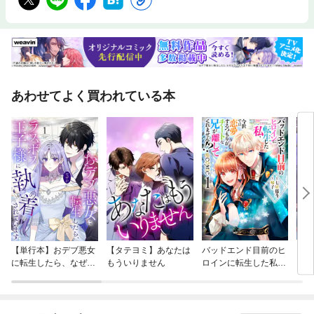
あわせてよく買われている本
【単行本】おデブ悪女
【タテヨミ】あなたは
バッドエンド目前のヒ
【タ
に転生したら、なぜか
もういりません
ロインに転生した私、
リ〜
ラスボス王子様に執着
今世では恋愛するつも
されています
りがチートな兄が離し
てくれません！？@C
OMIC