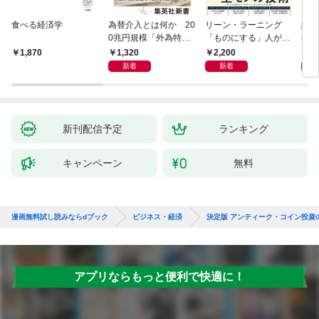
食べる経済学
為替介入とは何か 20
リーン・ラーニング
経済
0兆円規模「外為特
「ものにする」人が自
都市
会」が生まれた謎
然とやっている 最小の
よう
1,320
2,200
1,
1,870
インプットで最大の成
新着
新着
果を得る学習法
新刊配信予定
ランキング
キャンペーン
無料
漫画無料試し読みならdブック
ビジネス・経済
決定版 アンティーク・コイン投資
アプリならもっと便利で快適に！