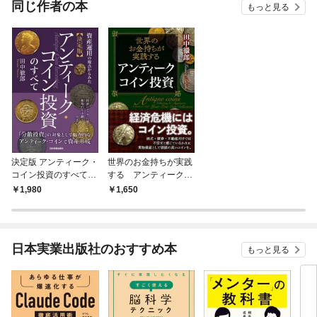
同じ作者の本
もっと見る
決定版 アンティーク・
世界のお金持ちが実践
コイン投資のすべて
する アンティークコ
資産運用の視点からみ
イン投資
1,980
1,650
た
日本実業出版社のおすすめ本
もっと見る