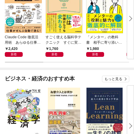
Claude Code 徹底活
すごく使える脳科学テ
「メンター」の教科
「こ
用術 あらゆる仕事が
クニック すぐに実践
書 相手に寄り添いな
で
爆速化する
したくなる
がら成長を後押しする
誰が
2,420
1,760
1,980
1,
育て
新着
新着
新着
ビジネス・経済のおすすめ本
もっと見る