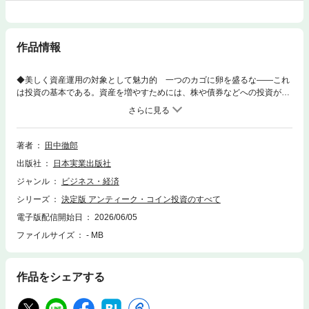
作品情報
◆美しく資産運用の対象として魅力的 一つのカゴに卵を盛るな――これ
は投資の基本である。資産を増やすためには、株や債券などへの投資が一
般的だが、これらペーパーアセットには激しい価格変動がある。古くはバ
ブルの崩壊やリーマン・ショックなど、株式投資で大きな損失を被った人
は少なくないだろう。 そこで、お勧めしたいのが、その希少性と美しさ
からコレクターが多く、資産そのものに価値のあるアンティーク・コイ
著者
田中徹郎
ン。◆今後値上がりが見込まれる国・地域はどこか、収集歴50年の筆者が
出版社
日本実業出版社
予想 値上がりが見込まれるコインを独自の視点で紹介。特に筆者が推奨
するインドコインに関しては、古代から現代までを一章を設け詳細に説明
ジャンル
ビジネス・経済
する。売り方、買い方、相続の仕方まで、コイン収集歴50年のファイナン
シリーズ
決定版 アンティーク・コイン投資のすべて
シャルプランナー目線が盛り込まれた一冊。
電子版配信開始日
2026/06/05
ファイルサイズ
- MB
作品をシェアする