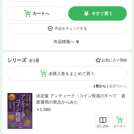
カートへ
今すぐ買う
作品をチェックする
作品情報へ
シリーズ
全1冊
お気に入り登録
未購入巻をまとめて買う
1巻から
|
最新刊から
決定版 アンティーク・コイン投資のすべて 資
産運用の視点からみた
1,980
試し読み
カートへ