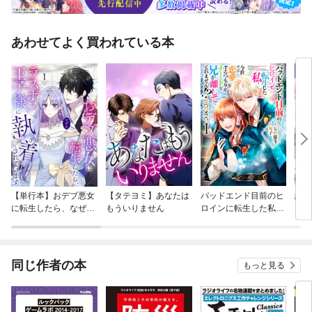
あわせてよく買われている本
【単行本】おデブ悪女
【タテヨミ】あなたは
バッドエンド目前のヒ
結界
に転生したら、なぜか
もういりません
ロインに転生した私、
ラスボス王子様に執着
今世では恋愛するつも
されています
りがチートな兄が離し
てくれません！？@C
OMIC
同じ作者の本
もっと見る