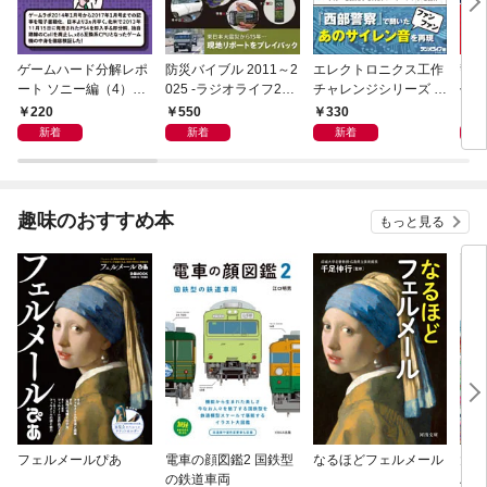
ゲームハード分解レポ
防災バイブル 2011～2
エレクトロニクス工作
警察
ート ソニー編（4）PS
025 -ラジオライフ202
チャレンジシリーズ C
作選 
4 －ゲームラボアーカ
6年４月号特別付録
LASSICS 2001
ジオ
220
550
330
2
イブス－
《電子版》-
ス］
新着
新着
新着
趣味のおすすめ本
もっと見る
フェルメールぴあ
電車の顔図鑑2 国鉄型
なるほどフェルメール
大人
の鉄道車両
ハン