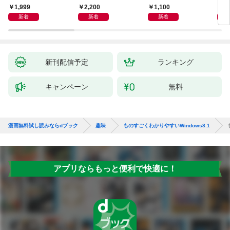
1,999
2,200
1,100
1,
新着
新着
新着
新刊配信予定
ランキング
キャンペーン
無料
漫画無料試し読みならdブック
趣味
ものすごくわかりやすいWindows8.1
アプリならもっと便利で快適に！