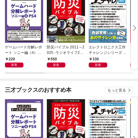
ゲームハード分解レポ
防災バイブル 2011～2
エレクトロニクス工作
警察
ート ソニー編（4）PS
025 -ラジオライフ202
チャレンジシリーズ C
作選 
4 －ゲームラボアーカ
6年４月号特別付録
LASSICS 2001
ジオ
220
550
330
2
イブス－
《電子版》-
ス］
新着
新着
新着
三才ブックスのおすすめ本
もっと見る