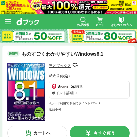
作品検索
カート
はじめての方へ
ものすごくわかりやすいWindows8.1
最新刊
三才ブックス
550
(税込)
5
pt
獲得
ポイント詳細
dカード利用でさらにポイント+2%
返品不可
カートへ
今すぐ買う