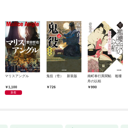
マリスアングル
鬼役（壱） 新装版
南町奉行異聞帖 襤褸
舟の以栢
1,100
726
990
新着