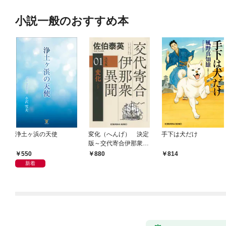
小説一般のおすすめ本
浄土ヶ浜の天使
変化（へんげ） 決定
手下は犬だけ
版～交代寄合伊那衆異
聞（1）～
550
880
814
新着