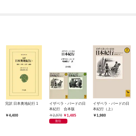
ぎて逃げ出したい(私た
ち犬猿の仲でしたよ
ね！？)
完訳 日本奥地紀行 1
イザベラ・バードの日
イザベラ・バードの日
本紀行 合本版
本紀行（上）
2,970
1,485
4,400
1,980
割引