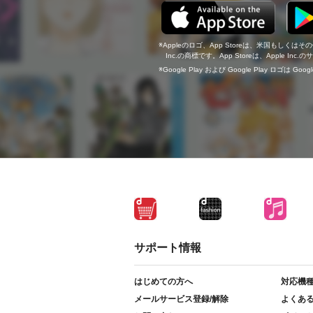
Appleのロゴ、App Storeは、米国もしくはそ
Inc.の商標です。App Storeは、Apple In
Google Play および Google Play ロゴは Go
サポート情報
はじめての方へ
対応機
メールサービス登録/解除
よくあ