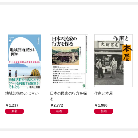
地域芸術祭とは何か
日本の民家の行方を探
作家と本屋
る
1,237
2,772
1,980
新着
新着
新着