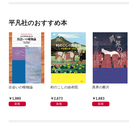
平凡社のおすすめ本
出会いの唯物論
村のこしの由布院
異界の断片
1,980
2,673
1,683
新着
新着
新着