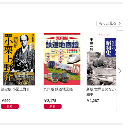
もっと見る
決定版 小栗上野介
九州版 鉄道地図鑑
新版 世界史のなかの昭
和史
990
2,178
1,287
新着
新着