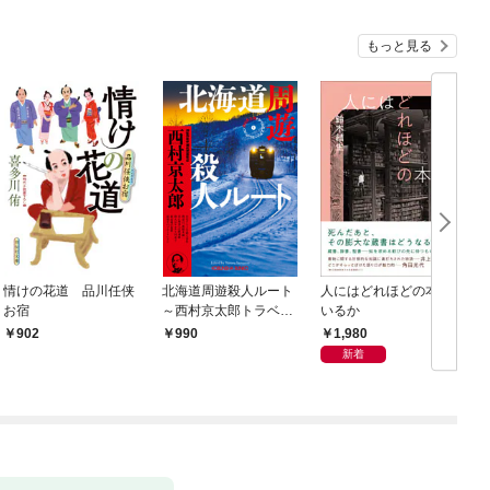
もっと見る
情けの花道 品川任侠
北海道周遊殺人ルート
人にはどれほどの本が
お宿
～西村京太郎トラベル
いるか
ミステリー・セレクシ
1,980
902
990
ョン（1）～
新着