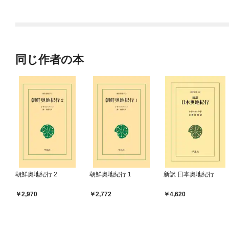
ラスボス王子様に執着
今世では恋愛するつも
されています
りがチートな兄が離し
てくれません！？@C
OMIC
同じ作者の本
朝鮮奥地紀行 2
朝鮮奥地紀行 1
新訳 日本奥地紀行
2,970
2,772
4,620