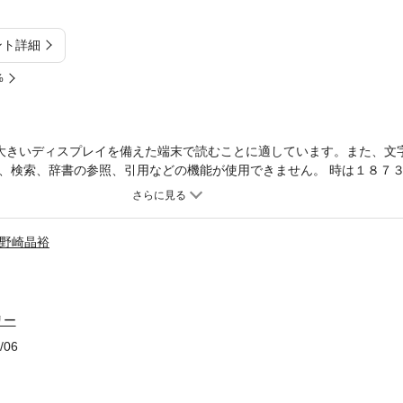
ント詳細
%
大きいディスプレイを備えた端末で読むことに適しています。また、文
、検索、辞書の参照、引用などの機能が使用できません。 時は１８７
ス女性が妹に書き送った一大旅行記。古きよき時代のアメリカの雄大な
名著。
野崎晶裕
リー
/06