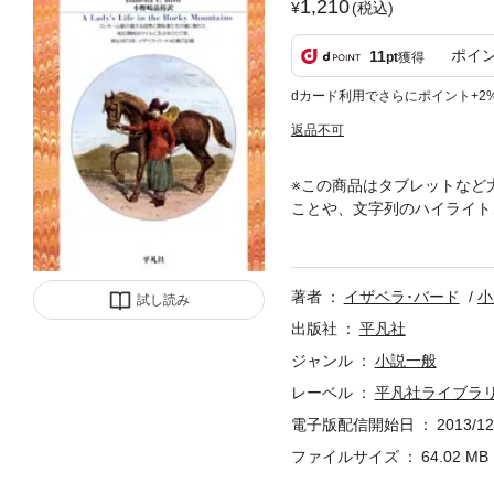
1,210
(税込)
ポイ
11
pt
獲得
dカード利用でさらにポイント+2
返品不可
※この商品はタブレットなど
ことや、文字列のハイライト
ロッキー山脈を歩いたイギリ
ちの魂を活写。全女性必読の
著者
イザベラ･バード
小
試し読み
出版社
平凡社
ジャンル
小説一般
レーベル
平凡社ライブラ
電子版配信開始日
2013/12
ファイルサイズ
64.02 MB