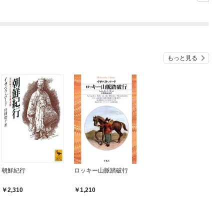
シルバーフェンリルと
俺が異世界暮らしを始
めたら～ THE COMIC
もっと見る
朝鮮紀行
ロッキー山脈踏破行
2,310
1,210