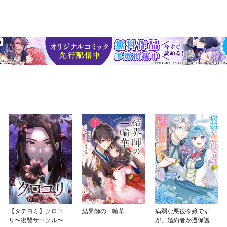
【タテヨミ】クロユ
結界師の一輪華
病弱な悪役令嬢です
リ〜復讐サークル〜
が、婚約者が過保護す