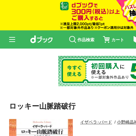
作品検索
カート
ロッキー山脈踏破行
イザベラ･バード
小野崎晶