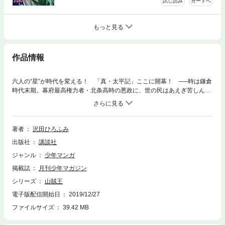
試し読み
カートへ
もっと見る
作品情報
六人の“星”が時代を変える！ 「真・太平記」ここに開幕！ ──時は鎌倉
時代末期。幕府最高権力者・北条高時の悪政に、世の民はあえぎ苦しんで
いた。そんな中、あらぬ反逆の罪で父を高時に殺された少年・樹長門（い
つきながと）は、先祖伝来の伝説の剣をたずさえ、同じ“星”を持つ男・楠
木正成と出会う。“星”に選ばれた少年は、“悪党”楠木正成の下で、父の仇討
ちを心に誓う!! 大長編歴史大河ロマンスタート！
著者
沢田ひろふみ
出版社
講談社
ジャンル
少年マンガ
掲載誌
月刊少年マガジン
シリーズ
山賊王
電子版配信開始日
2019/12/27
ファイルサイズ
39.42 MB