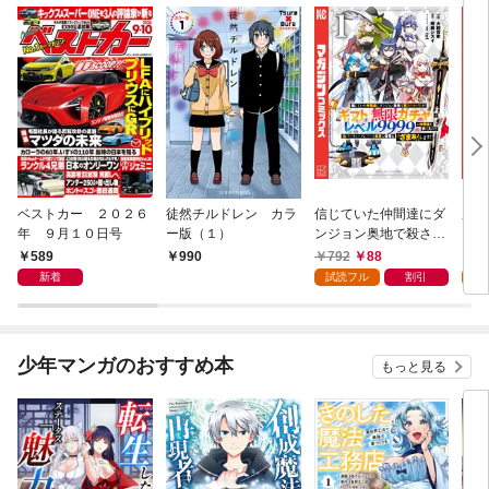
ベストカー ２０２６
徒然チルドレン カラ
信じていた仲間達にダ
魔女
年 ９月１０日号
ー版（１）
ンジョン奥地で殺され
かけたがギフト『無限
589
792
88
7
990
ガチャ』でレベル９９
新着
試読フル
割引
試
９９の仲間達を手に入
れて元パーティーメン
バーと世界に復讐＆
『ざまぁ！』します！
少年マンガのおすすめ本
もっと見る
（１）