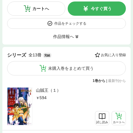
カートへ
今すぐ買う
作品をチェックする
作品情報へ
全13冊
シリーズ
お気に入り登録
完結
未購入巻をまとめて買う
1巻から
|
最新刊から
山賊王（１）
594
試し読み
カートへ