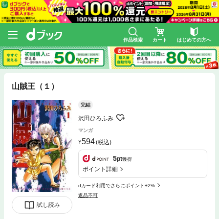
作品検索
カート
はじめての方へ
山賊王（１）
完結
沢田ひろふみ
マンガ
594
(税込)
5
pt
獲得
ポイント詳細
dカード利用でさらにポイント+2%
返品不可
試し読み