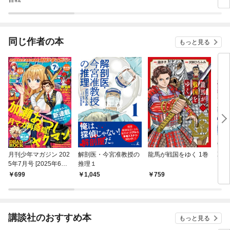
同じ作者の本
もっと見る
月刊少年マガジン 202
解剖医・今宮准教授の
龍馬が戦国をゆく 1巻
乙女
5年7月号 [2025年6月6
推理１
（１
日発売]
699
1,045
759
7
講談社のおすすめ本
もっと見る