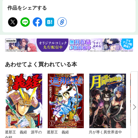
作品をシェアする
あわせてよく買われている本
遮那王 義経 源平の
遮那王 義経
月が導く異世界道中
カグ
合戦