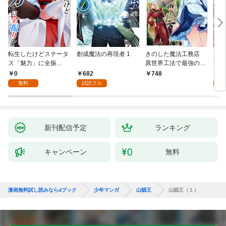
転生したけどステータ
創成魔法の再現者 1
きのした魔法工務店
王位
ス「魅力」に全振
異世界工法で最強の家
兆候
り！？(1)
づくりを（コミック）
入れ
0
682
0
748
１
る。
無料
試読フル
新刊配信予定
ランキング
キャンペーン
無料
漫画無料試し読みならdブック
少年マンガ
山賊王
山賊王（１）