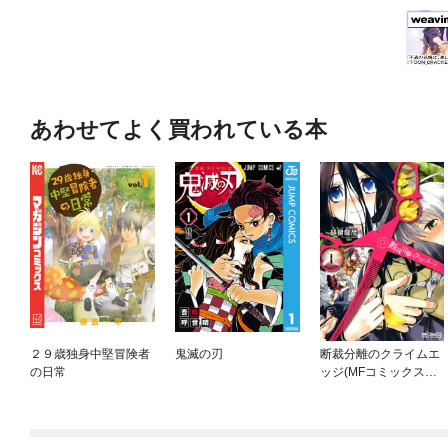
あわせてよく買われている本
２９歳独身中堅冒険者
鬼滅の刃
断裁分離のクライムエ
の日常
ッジ(MFコミックス
アライブシリーズ)