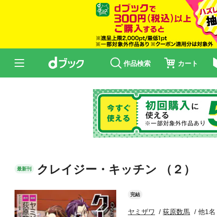
作品検索
カート
クレイジー・キッチン （２）
最新刊
完結
ヤミザワ
荻原数馬
他1名