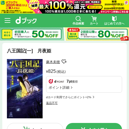
作品検索
カート
はじめての方へ
八王国記[一] 月夜姫
麻木未穂
825
(税込)
7
pt
獲得
ポイント詳細
dカード利用でさらにポイント+2%
返品不可