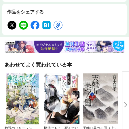
作品をシェアする
あわせてよく買われている本
葬送のフリーレン
探偵はもう、死んでい
天離り果つる国（上）
ベル