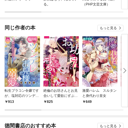
る。
（PHP文芸文庫）
同じ作者の本
もっと見る
転生ブラコン令嬢です
絶倫のお坊さんとお見
激愛ハレム スルタン
シン
が、塩対応のツンデレ
合いして愛欲にずぶず
と身代わり皇女
い 
お兄様に溺愛されてい
ぶ溺れています。
メイ
913
825
649
6
たようです
徳間書店のおすすめ本
もっと見る