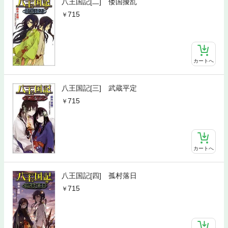
八王国記[二] 倭国擾乱
715
カートへ
八王国記[三] 武蔵平定
715
カートへ
八王国記[四] 孤村落日
715