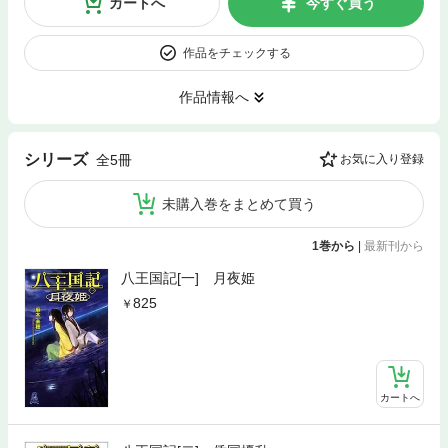
カートへ
今すぐ買う
作品をチェックする
作品情報へ
シリーズ
全5冊
お気に入り登録
未購入巻をまとめて買う
1巻から
|
最新刊から
八王国記[一] 月夜姫
825
カートへ