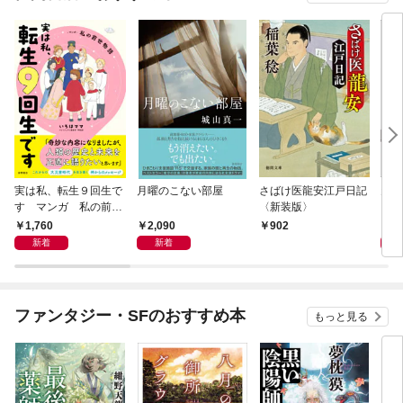
実は私、転生９回生で
月曜のこない部屋
さばけ医龍安江戸日記
天の
す マンガ 私の前世
〈新装版〉
物語
1,760
2,090
9
902
新着
新着
ファンタジー・SFのおすすめ本
もっと見る