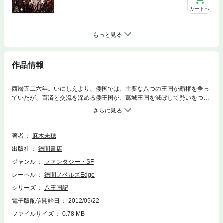
カートへ
もっと見る
作品情報
西暦五二六年。いにしえより、倭国では、主要な八つの王国が覇権を争っ
ていたが、百済と交流を深める倭王国が、葛城王国を滅ぼして勢いをつ
け、自分たちの王をほかの王国をたばねる長として大王と呼ぶようになっ
ていた。西方では、出雲王国が〈天の下造らしし大御神〉を祀って力をつ
け、さらに西では、筑紫王国が新羅と同盟を結んで権勢を振るっている。
そんななか、東方では、毛野王国がふたつにわかれ、武蔵王国では、邪魅
著者
麻木未穂
から生まれた男が王に立つ……。※巻末ページのリンク先にはジャンプ出
出版社
徳間書店
来ませんのでご了承下さい。
ジャンル
ファンタジー・SF
レーベル
徳間ノベルズEdge
シリーズ
八王国記
電子版配信開始日
2012/05/22
ファイルサイズ
0.78 MB