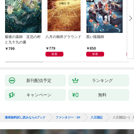
最後の薬師 災厄の村
八月の御所グラウンド
黒い陰陽師
レム
と九十九の書
779
850
4,
799
新着
新着
新刊配信予定
ランキング
キャンペーン
無料
漫画無料試し読みならdブック
ファンタジー・SF
八王国記
八王国記[一] 