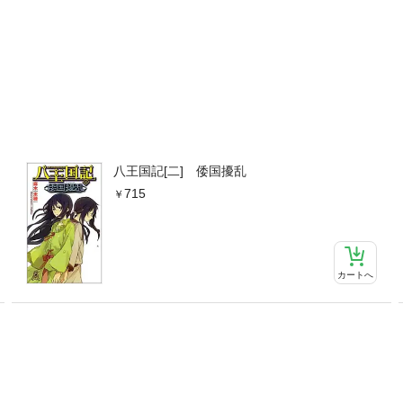
八王国記[二] 倭国擾乱
715
カートへ