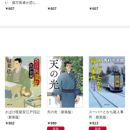
い 億万長者が恋した
メイド
607
607
607
さばけ医龍安江戸日記
天の光〈新装版〉
スーパーとかち殺人事
〈新装版〉
件〈新装版〉
990
913
902
新着
新着