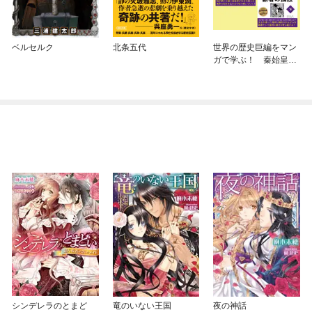
ベルセルク
北条五代
世界の歴史巨編をマン
ガで学ぶ！ 秦始皇
帝 合本
シンデレラのとまど
竜のいない王国
夜の神話