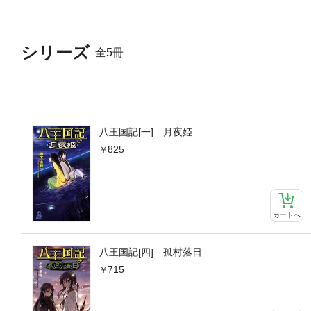
シリーズ
全5冊
八王国記[一] 月夜姫
825
カートへ
八王国記[四] 孤村落日
715