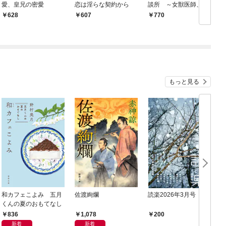
愛、皇兄の密愛
恋は淫らな契約から
談所 ～女獣医師、貧
乏な村で畜産改革を実
628
607
770
行します～
もっと見る
和カフェこよみ 五月
佐渡絢爛
読楽2026年3月号
くんの夏のおもてなし
836
1,078
200
新着
新着