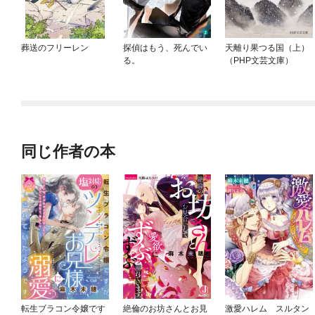
葬送のフリーレン
探偵はもう、死んでい
天離り果つる国（上）
る。
（PHP文芸文庫）
同じ作者の本
転生ブラコン令嬢です
絶倫のお坊さんとお見
激愛ハレム スルタン