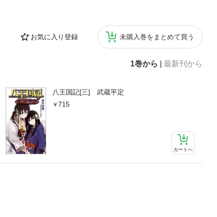
お気に入り登録
未購入巻をまとめて買う
1巻から
|
最新刊から
八王国記[三] 武蔵平定
715
カートへ