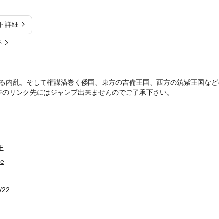
ト詳細
%
る内乱。そして権謀渦巻く倭国、東方の吉備王国、西方の筑紫王国など
ージのリンク先にはジャンプ出来ませんのでご了承下さい。
F
e
/22