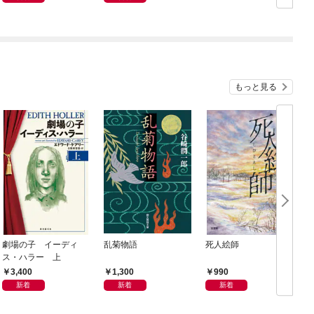
もっと見る
劇場の子 イーディ
乱菊物語
死人絵師
ス・ハラー 上
3,400
1,300
990
新着
新着
新着