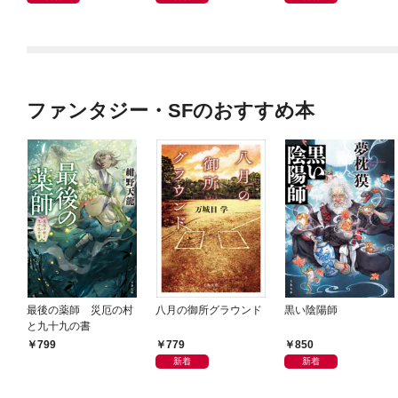
ファンタジー・SFのおすすめ本
最後の薬師 災厄の村
八月の御所グラウンド
黒い陰陽師
と九十九の書
779
850
799
新着
新着