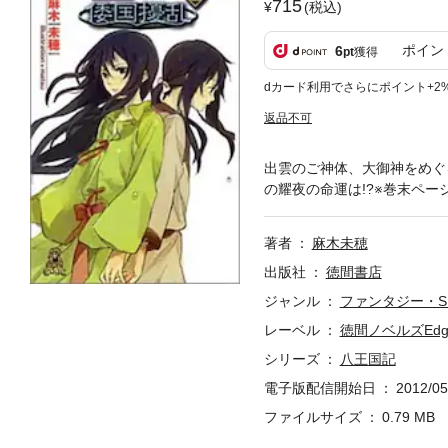
715
(税込)
ポイン
6
pt
獲得
dカード利用でさらにポイント+2
返品不可
出雲のご神体、大御神をめぐ
の耀夜の命運は!?※巻末ペ
著者
麻木未穂
出版社
徳間書店
ジャンル
ファンタジー・S
レーベル
徳間ノベルズEdg
シリーズ
八王国記
電子版配信開始日
2012/05
ファイルサイズ
0.79 MB