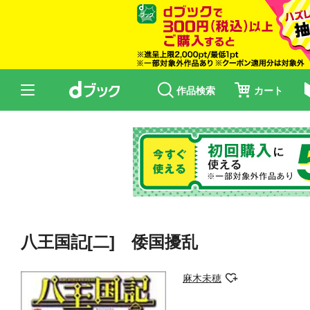
作品検索
カート
八王国記[二] 倭国擾乱
麻木未穂