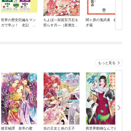
世界の歴史巨編をマン
ちよぼ—加賀百万石を
関ヶ原の鬼武者 鑓の
ガで学ぶ！ 史記 大
照らす月—（新潮文
才蔵
合本
庫）
もっと見る
後宮秘譚 皇帝の蜜
光の王女と炎の王子
異世界動物なんでも相