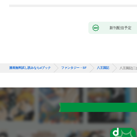
新刊配信予定
漫画無料試し読みならdブック
ファンタジー・SF
八王国記
八王国記[二