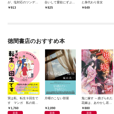
が、塩対応のツンデレ
合いして愛欲にずぶず
と身代わり皇女
お兄様に溺愛されてい
ぶ溺れています。
913
825
649
たようです
徳間書店のおすすめ本
実は私、転生９回生で
月曜のこない部屋
鬼に嫁す ～虐げられた
す マンガ 私の前世
花嫁は、あやかし若頭
物語
に溺愛される～
1,760
2,090
880
新着
新着
新着