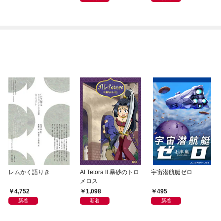
レムかく語りき
Al Tetora II 暴砂のトロ
宇宙潜航艇ゼロ
メロス
4,752
1,098
495
新着
新着
新着