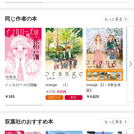
同じ作者の本
もっと見る
インカローズの指輪
orange （1）
orange 【1～6巻合本
君に
版】
770
539
165
4,620
5
試読フル
割引
双葉社のおすすめ本
もっと見る