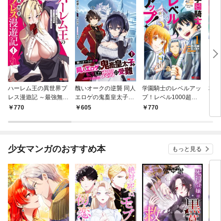
ハーレム王の異世界プ
醜いオークの逆襲 同人
学園騎士のレベルアッ
村人
レス漫遊記 ～最強無双
エロゲの鬼畜皇太子に
プ！レベル1000超え
ライ
のおじさんはあらゆる
転生した喪男の受難
の転生者、落ちこぼれ
770
605
770
7
種族を嫁にする～（コ
（コミック） 1
クラスに入学。そし
ミック） 1
て、（コミック） 1
少女マンガのおすすめ本
もっと見る