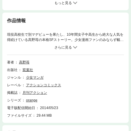
もっと見る
作品情報
現役高校生で別マデビューを果たし、10年間女子中高生から絶大な人気を
得続けている高野苺の本格SFストーリー。少女漫画ファンのみならず幅広
い男性・女性漫画読みからも絶賛の声多数!!第一巻は、集英社版２巻に加
え、単行本未収録の読み切り作品が1話掲載される。高校二年生の菜穂に
届いた未来からの手紙。そこには未来の自分の後悔がつづられていた。は
たして菜穂は手紙を読み「後悔しない未来」を作ることができるのか？切
著者
高野苺
ない思いが交錯するタイムパラドックスラブストーリー。
出版社
双葉社
ジャンル
少女マンガ
レーベル
アクションコミックス
掲載誌
月刊アクション
シリーズ
orange
電子版配信開始日
2014/05/23
ファイルサイズ
29.44 MB