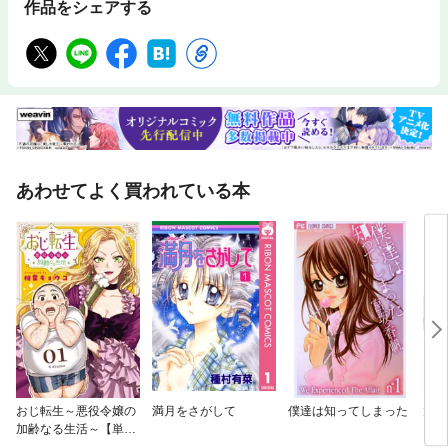
作品をシェアする
あわせてよく買われている本
おじ転生～悪役令嬢の
満月をさがして
僕達は知ってしまった
太陽
加齢なる生活～【単
話】