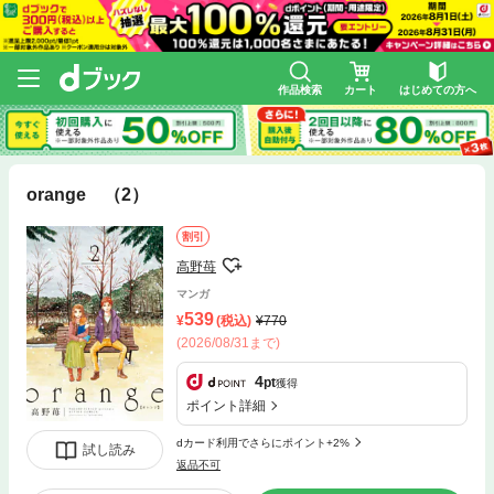
作品検索
カート
はじめての方へ
orange （2）
割引
高野苺
マンガ
539
(税込)
770
(2026/08/31まで)
4
pt
獲得
ポイント詳細
dカード利用でさらにポイント+2%
試し読み
返品不可