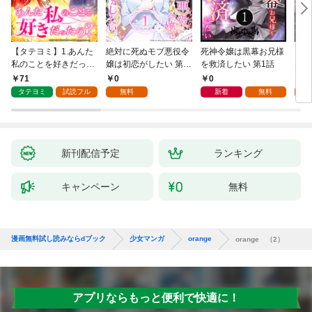
【タテヨミ】1.あんた
絶対に死ぬモブ悪役令
死神令嬢は黒幕お兄様
レベ
私のことを好きだった
嬢は初恋がしたい 第1
を救済したい 第1話
なり
の？
話
71
0
0
0
タテヨミ
試読フル
無料
新着
無料
新刊配信予定
ランキング
キャンペーン
無料
漫画無料試し読みならdブック
少女マンガ
orange
orange （2）
アプリならもっと便利で快適に！