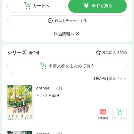
カートへ
今すぐ買う
作品をチェックする
作品情報へ
シリーズ
全7冊
お気に入り登録
未購入巻をまとめて買う
1巻から
|
最新刊から
orange （1）
770
539
1冊無料
カートへ