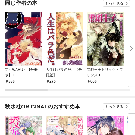
同じ作者の本
もっと見る
悪～WARU～【分冊
人生はバラ色だ。【分
悪戯王子トリック・プ
ミケ
版】1
冊版】1
リンス 1
330
275
660
3
秋水社ORIGINALのおすすめ本
もっと見る