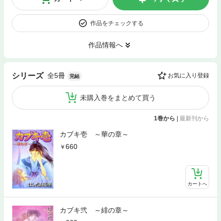
作品をチェックする
作品情報へ
全5冊
シリーズ
お気に入り登録
完結
未購入巻をまとめて買う
1巻から
|
最新刊から
カブキ壱 ～華の章～
660
カートへ
カブキ弐 ～緋の章～