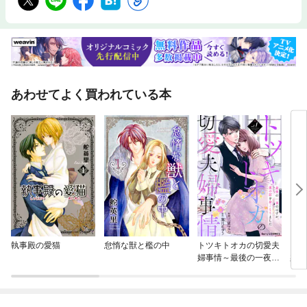
あわせてよく買われている本
執事殿の愛猫
怠惰な獣と檻の中
トツキトオカの切愛夫
こじ
婦事情～最後の一夜の
染
はずが、愛の証を身ご
もりました～