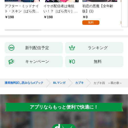
アフター・ミッドナイ
イケボ配信者は俺狙
初恋の悪魔【全年齢
ライ
ト・スキン［ばら売
い！？［ばら売り］
版】(1)
【全
り］ 第1話
第1話
0
0
198
198
無料
新刊配信予定
ランキング
キャンペーン
無料
漫画無料試し読みならdブック
BLマンガ
カブキ
カブキ四 ～翠の章～
アプリならもっと便利で快適に！