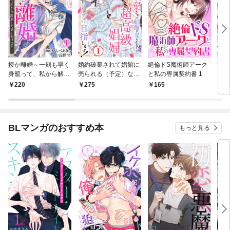
授か離婚～一刻も早く
婚約破棄されて娼館に
絶倫ドS魔術師アーク
私の
身籠って、私から解放
売られる（予定）なの
と私の専属契約書 1
まし
してさしあげます！1
で、超高級娼婦を目指
爵に
220
275
165
1
します！1
婚生
BLマンガのおすすめ本
もっと見る