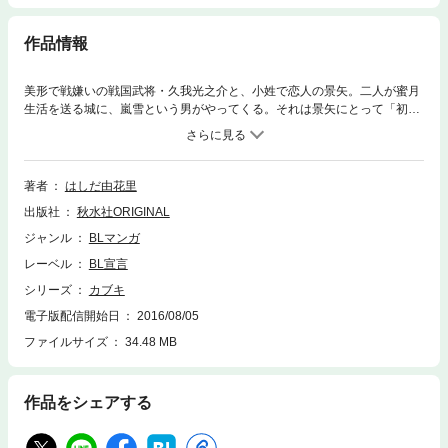
作品情報
美形で戦嫌いの戦国武将・久我光之介と、小姓で恋人の景矢。二人が蜜月
生活を送る城に、嵐雪という男がやってくる。それは景矢にとって「初め
て」の相手との再会だった。冷静沈着な景矢の思わぬ動揺ぶりに、不安に
駆られる光之介。景矢の過去を知る嵐雪の言葉が、さらに追い打ちをかけ
て…？ 主従の愛に危機…！？
著者
はしだ由花里
出版社
秋水社ORIGINAL
ジャンル
BLマンガ
レーベル
BL宣言
シリーズ
カブキ
電子版配信開始日
2016/08/05
ファイルサイズ
34.48 MB
作品をシェアする