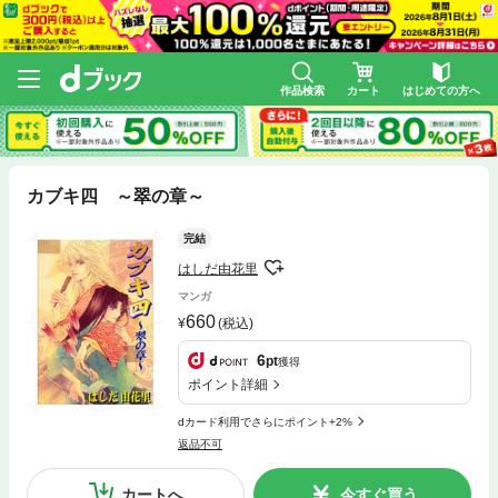
作品検索
カート
はじめての方へ
カブキ四 ～翠の章～
完結
はしだ由花里
マンガ
660
(税込)
6
pt
獲得
ポイント詳細
dカード利用でさらにポイント+2%
返品不可
カートへ
今すぐ買う