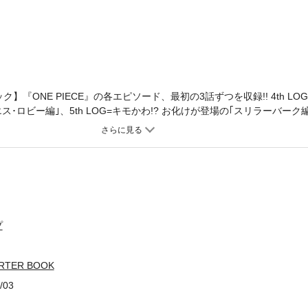
】『ONE PIECE』の各エピソード、最初の3話ずつを収録!! 4th L
ス･ロビー編｣、5th LOG=キモかわ!? お化けが登場の｢スリラーバーク編｣
島～インペルダウン編｣、7th LOG=海軍との大戦争｢マリンフォード頂
プ
ARTER BOOK
/03