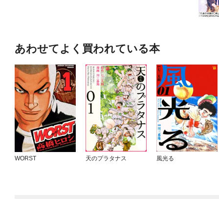
あわせてよく買われている本
WORST
天のプラタナス
風光る