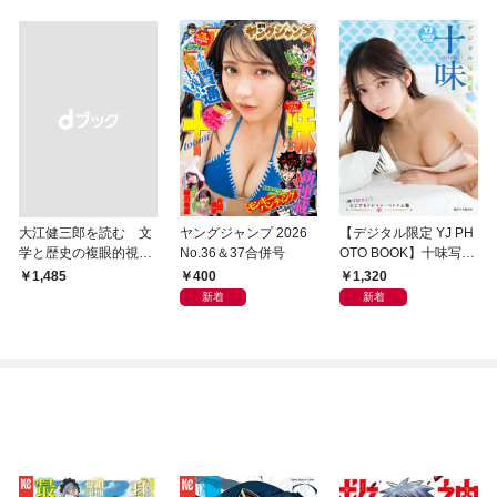
大江健三郎を読む 文
ヤングジャンプ 2026
【デジタル限定 YJ PH
学と歴史の複眼的視点
No.36＆37合併号
OTO BOOK】十味写真
から
集「続・『ぽみ』！？
400
1,320
￥1,485
どこでもトレイン・ベ
新着
新着
トナム篇」