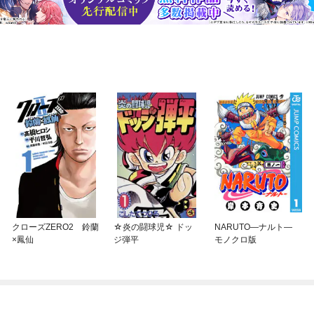
クローズZERO2 鈴蘭
☆炎の闘球児☆ ドッ
NARUTO—ナルト—
×鳳仙
ジ弾平
モノクロ版