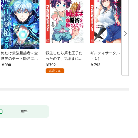
俺だけ最強超越者～全
転生したら第七王子だ
ギルティサークル
世界のチート師匠に認
ったので、気ままに魔
（１）
められた～【単行本】
術を極めます（１）
792
990
792
（１）
試読フル
無料