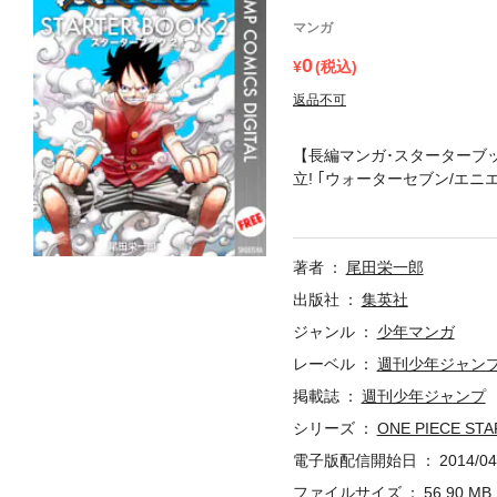
マンガ
0
(税込)
返品不可
【長編マンガ･スターターブック
立! ｢ウォーターセブン/エニエ
味大ピンチの｢シャボンディ諸
はどこから読み始める!?
著者
尾田栄一郎
出版社
集英社
ジャンル
少年マンガ
レーベル
週刊少年ジャン
掲載誌
週刊少年ジャンプ
シリーズ
ONE PIECE ST
電子版配信開始日
2014/04
ファイルサイズ
56.90 MB