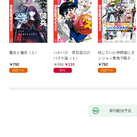
魔女と傭兵（１）
ハナバス 苔石花江の
信じていた仲間達にダ
バスケ論（１）
ンジョン奥地で殺され
かけたがギフト『無限
792
792
110
792
ガチャ』でレベル９９
試読フル
割引
試読フル
９９の仲間達を手に入
れて元パーティーメン
バーと世界に復讐＆
『ざまぁ！』します！
（１）
新刊配信予定