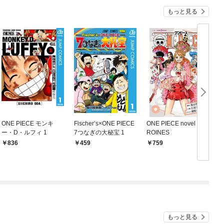
もっと見る
ONE PIECE モンキ
Fischer’s×ONE PIECE
ONE PIECE novel HE
O
ー・D・ルフィ 1
7つなぎの大秘宝 1
ROINES
836
459
759
もっと見る