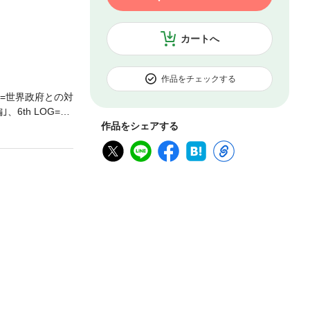
カートへ
作品をチェックする
OG=世界政府との対
、6th LOG=一
上戦争編｣。 キミ
作品をシェアする