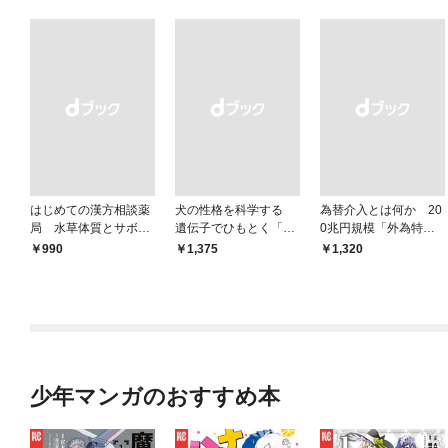
はじめての漢方相談薬
犬の性格を科学する
為替介入とは何か 20
局 水草体質とサボテ
遺伝子でひもとく「最
0兆円規模「外為特
ン体質
良の友」の進化
会」が生まれた謎
￥990
￥1,375
￥1,320
少年マンガのおすすめ本