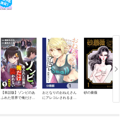
【単話版】ゾンビのあ
おとなりのおねえさん
砂の薔薇
ふれた世界で俺だけが
にアレコレされるまん
襲われない（フルカラ
が【分冊版】
ー）