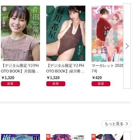
【デジタル限定 YJ PH
【デジタル限定 YJ PH
マーガレット 2026年1
グ
OTO BOOK】片田陽依
OTO BOOK】緑川希星
7号
6
写真集「羽色日和」
写真集「きらら、キラ
1,320
1,320
420
リ」
新着
新着
新着
もっと見る