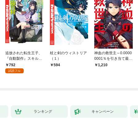
追放された転生王子、
杖と剣のウィストリア
神血の救世主～0.0000
『自動製作』スキルで
（１）
0001％を引き当て最強
領地を爆速で開拓し最
へ～【電子書籍特典
792
594
1,210
強の村を作ってしまう
付】（１）
試読フル
～最強クラフトスキル
で始める、楽々領地開
拓スローライフ～
（１）
ランキング
キャンペーン