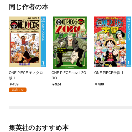
同じ作者の本
ONE PIECE モノクロ
ONE PIECE novel ZO
ONE PIECE学園 1
版 1
RO
459
924
480
試読フル
集英社のおすすめ本