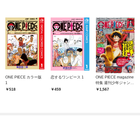
ONE PIECE カラー版
恋するワンピース 1
ONE PIECE magazine
1
特集 週刊少年ジャンプ
とONE PIECE 020
518
459
1,567