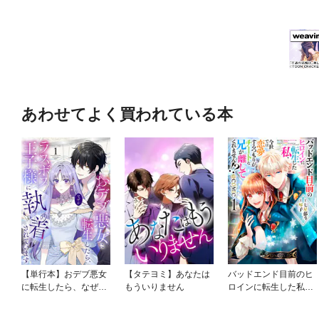
あわせてよく買われている本
【単行本】おデブ悪女
【タテヨミ】あなたは
バッドエンド目前のヒ
に転生したら、なぜか
もういりません
ロインに転生した私、
ラスボス王子様に執着
今世では恋愛するつも
されています
りがチートな兄が離し