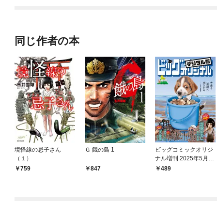
てくれません！？@C
OMIC
同じ作者の本
境怪線の忌子さん
Ｇ 餓の島 1
ビッグコミックオリジ
（１）
ナル増刊 2025年5月増
刊号（2025年4月12日
759
847
489
発売）