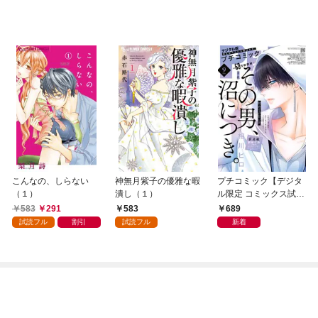
こんなの、しらない
神無月紫子の優雅な暇
プチコミック【デジタ
（１）
潰し（１）
ル限定 コミックス試し
読み特典付き】 2026
583
291
583
689
年9月号（2026年8月7
試読フル
割引
試読フル
新着
日発売）