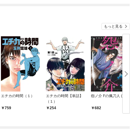
ね！？)
もっと見る
エチカの時間（１）
エチカの時間【単話】
怨ノ介 Fの佩刀人 (1)
（１）
759
254
682