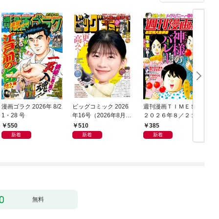
漫画ゴラク 2026年 8/2
ビッグコミック 2026
週刊漫画ＴＩＭＥＳ
1・28 号
年16号（2026年8月7
２０２６年８／２１・
日発売）
２８合併号
550
510
385
新着
新着
新着
無料