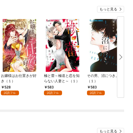
もっと見る
お嬢様はお仕置きが好
極と蕾～極道と恋を知
その男、沼につき。
き（１）
らない人妻と～（１）
（１）
528
583
583
試読フル
試読フル
試読フル
もっと見る