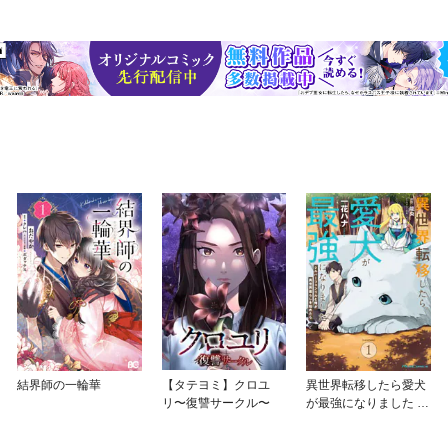
結界師の一輪華
【タテヨミ】クロユ
異世界転移したら愛犬
リ〜復讐サークル〜
が最強になりました ～
シルバーフェンリルと
俺が異世界暮らしを始