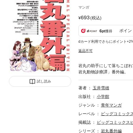
マンガ
693
(税込)
ポイン
6
pt
獲得
dカード利用でさらにポイント+2
返品不可
岩丸の助手にして落ちこぼれ“
岩丸動物診療譚」番外編。
試し読み
著者
玉井雪雄
出版社
小学館
ジャンル
青年マンガ
レーベル
ビッグコミック
掲載誌
ビッグコミックス
シリーズ
岩丸番外編