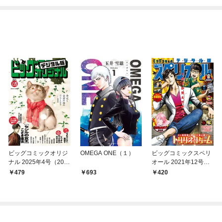
めたら～ THE COMIC
ビッグコミックオリジ
OMEGA ONE（１）
ビッグコミックスペリ
ナル 2025年4号（202
オール 2021年12号（2
5年2月5日発売)
021年5月28日発売）
479
693
420