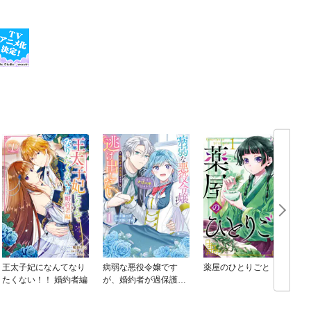
王太子妃になんてなり
病弱な悪役令嬢です
薬屋のひとりごと
たくない！！ 婚約者編
が、婚約者が過保護す
ぎて逃げ出したい(私た
ち犬猿の仲でしたよ