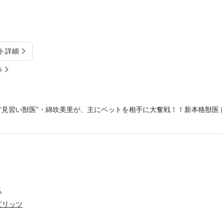
ト詳細
%
見習い獣医”・綿吹美里が、主にペットを相手に大奮戦！！新本格獣医ドラ
ス
ピリッツ