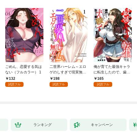
ごめん、恋愛する気は
二世界ハーレム～エロ
俺が育てた最強キャラ
ない（フルカラー） 1
ゲのしすぎで現実無双
に転生したので、歯向
～１
かうヤツはすべてぶん
132
198
165
殴って生きる事にしま
試読フル
試読フル
試読フル
した。１
ランキング
キャンペーン