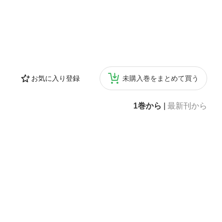
お気に入り登録
未購入巻をまとめて買う
1巻から
|
最新刊から