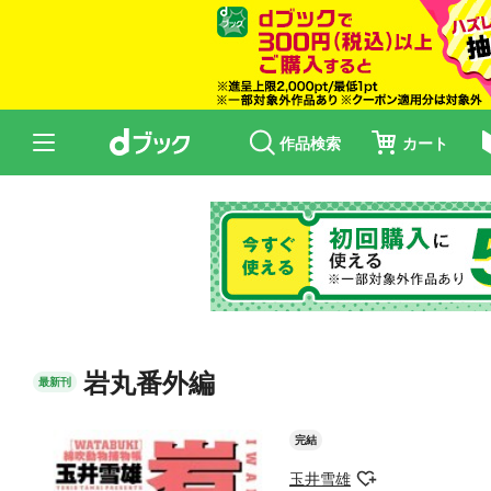
作品検索
カート
岩丸番外編
最新刊
完結
玉井雪雄