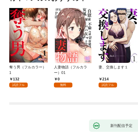
奪う男（フルカラー）
人妻物語（フルカラ
妻、交換します１
1
ー）01
132
0
214
試読フル
無料
試読フル
新刊配信予定