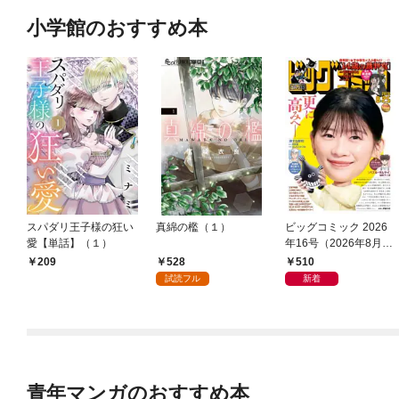
小学館のおすすめ本
スパダリ王子様の狂い
真綿の檻（１）
ビッグコミック 2026
愛【単話】（１）
年16号（2026年8月7
日発売）
528
510
209
試読フル
新着
青年マンガのおすすめ本