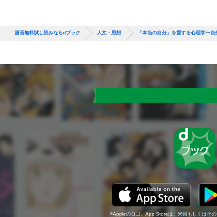
漫画無料試し読みならdブック
人文・思想
「本当の自分」を愛する心理学〜自
Appleのロゴ、App Storeは、米国もしくはそ