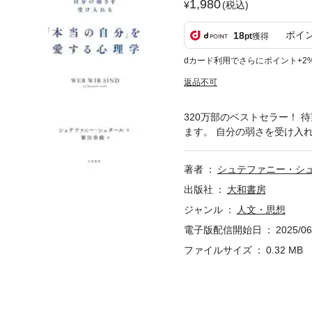
1,980
(税込)
ポイ
18
pt
獲得
dカード利用でさらにポイント+2
返品不可
320万部のベストセラー！
ます。 自分の弱さを受け入
著者
シュテファニー・シ
出版社
大和書房
ジャンル
人文・思想
電子版配信開始日
2025/06
ファイルサイズ
0.32 MB