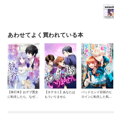
あわせてよく買われている本
【単行本】おデブ悪女
【タテヨミ】あなたは
バッドエンド目前のヒ
に転生したら、なぜか
もういりません
ロインに転生した私、
ラスボス王子様に執着
今世では恋愛するつも
されています
りがチートな兄が離し
てくれません！？@C