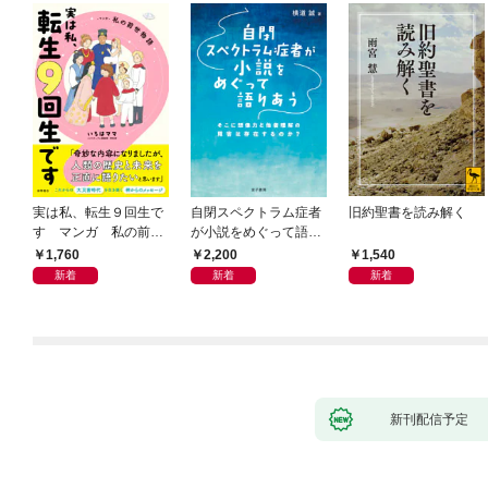
実は私、転生９回生で
自閉スペクトラム症者
旧約聖書を読み解く
す マンガ 私の前世
が小説をめぐって語り
物語
あう
1,760
2,200
1,540
新着
新着
新着
新刊配信予定