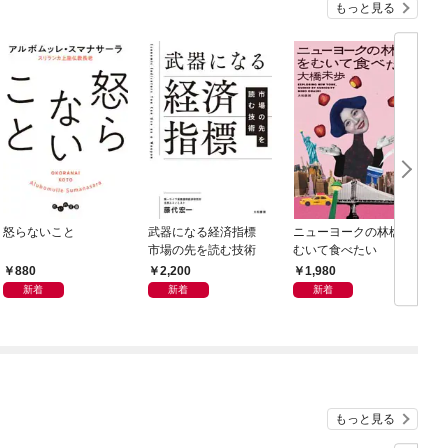
もっと見る
怒らないこと
武器になる経済指標
ニューヨークの林檎を
市場の先を読む技術
むいて食べたい
880
2,200
1,980
新着
新着
新着
もっと見る