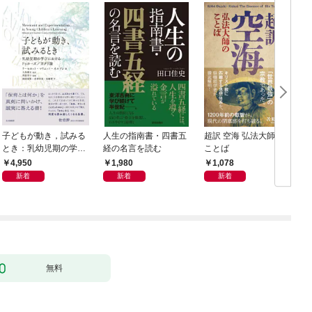
子どもが動き，試みる
人生の指南書・四書五
超訳 空海 弘法大師の
とき：乳幼児期の学び
経の名言を読む
ことば
におけるドゥルーズ／
4,950
1,980
1,078
ガタリ論
新着
新着
新着
無料