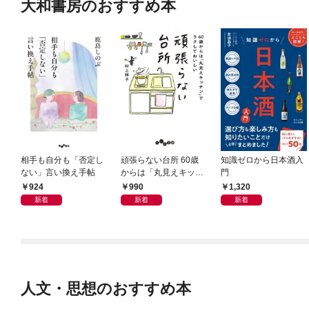
大和書房のおすすめ本
相手も自分も「否定し
頑張らない台所 60歳
知識ゼロから日本酒入
ない」言い換え手帖
からは「丸見えキッチ
門
ン」でラクしておいし
924
990
1,320
い
新着
新着
新着
人文・思想のおすすめ本