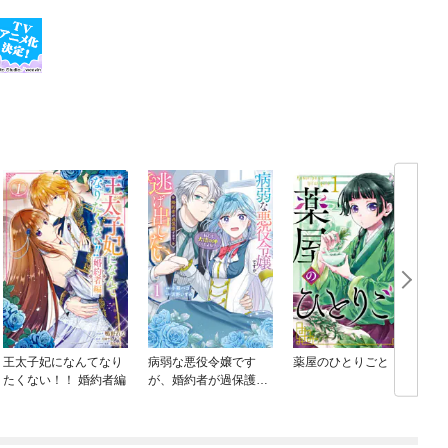
王太子妃になんてなり
病弱な悪役令嬢です
薬屋のひとりごと
たくない！！ 婚約者編
が、婚約者が過保護す
ぎて逃げ出したい(私た
ち犬猿の仲でしたよ
ね！？)