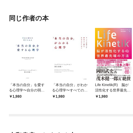
OMIC
同じ作者の本
「本当の自分」を愛す
「本当の自分」がわか
Life Kinetik(R) 脳が
る心理学〜自分の弱さ
る心理学〜すべての悩
活性化する世界最先端
を受け入れる
みを解決する鍵は自分
の方法
1,980
1,980
1,980
の中にある