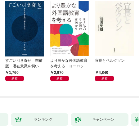
すごい引き寄せ 増補
より豊かな外国語教育
宣長とベルクソン
版 潜在意識を飼い馴
を考える ヨーロッパ
らす方法
9か国の事例から
1,760
2,970
4,840
新着
新着
新着
ランキング
キャンペーン