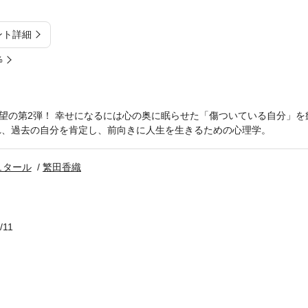
ント詳細
%
 待望の第2弾！ 幸せになるには心の奥に眠らせた「傷ついている自分」
れ、過去の自分を肯定し、前向きに人生を生きるための心理学。
ュタール
繁田香織
/11