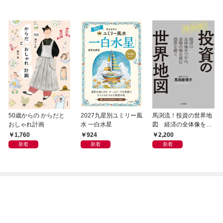
50歳からの からだと
2027九星別ユミリー風
馬渕流！投資の世界地
おしゃれ計画
水 一白水星
図 経済の全体像をつ
かみ、金融市場を読む
1,760
924
2,200
感度を磨く
新着
新着
新着