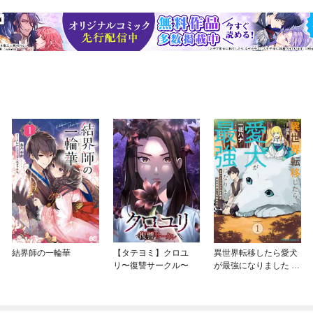
結界師の一輪華
【タテヨミ】クロユ
異世界転移したら愛犬
リ〜復讐サークル〜
が最強になりました ～
シルバーフェンリルと
俺が異世界暮らしを始
めたら～ THE COMIC