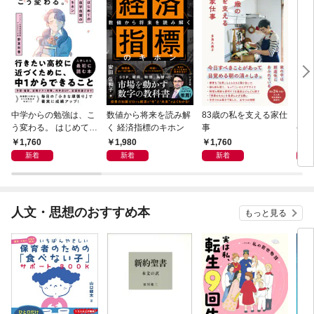
中学からの勉強は、こ
数値から将来を読み解
83歳の私を支える家仕
また
う変わる。 はじめての
く 経済指標のキホン
事
やっ
自学自習のキホン
1,760
1,980
1,760
1,
新着
新着
新着
人文・思想のおすすめ本
もっと見る