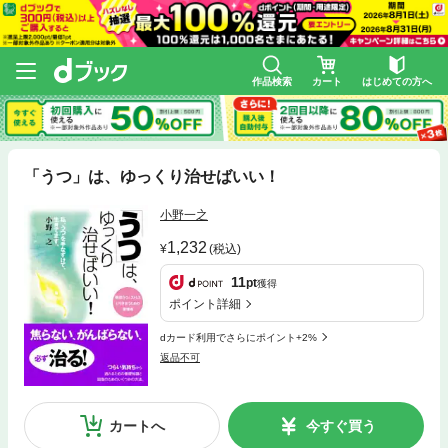
作品検索
カート
はじめての方へ
「うつ」は、ゆっくり治せばいい！
小野一之
1,232
(税込)
11
pt
獲得
ポイント詳細
dカード利用でさらにポイント+2%
返品不可
カートへ
今すぐ買う