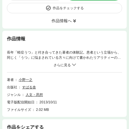
作品をチェックする
作品情報へ
作品情報
長年「軽症うつ」と付き合ってきた著者の体験記。患者という立場から、
同じく「うつ」に悩まされている方々に向けて書かれたリアリティーのあ
る一冊です。 「うつは必ず治る！」とか「うつを気楽に癒す」といったど
こか楽観的な本も出ていますが、著者いわく、うつはそんなに簡単には治
るものでもありません。じっくりと「付き合う」つもりで、気長に焦らず
頑張り過ぎないで、「うつ」を上手に手なずけて生きていくヒントがぎっ
著者
小野一之
しり詰まっています。
出版社
すばる舎
ジャンル
人文・思想
電子版配信開始日
2013/10/11
ファイルサイズ
2.02 MB
作品をシェアする