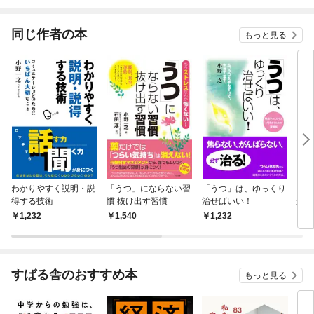
されています
りがチートな兄が離し
てくれません！？@C
OMIC
同じ作者の本
もっと見る
わかりやすく説明・説
「うつ」にならない習
「うつ」は、ゆっくり
「う
得する技術
慣 抜け出す習慣
治せばいい！
がん
1,232
1,540
1,232
1,
すばる舎のおすすめ本
もっと見る