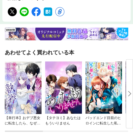
あわせてよく買われている本
【単行本】おデブ悪女
【タテヨミ】あなたは
バッドエンド目前のヒ
【タ
に転生したら、なぜか
もういりません
ロインに転生した私、
リ〜
ラスボス王子様に執着
今世では恋愛するつも