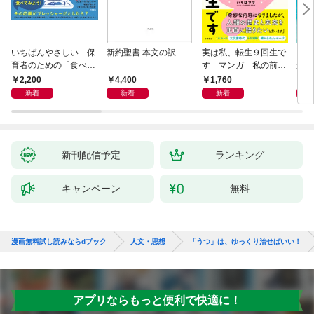
いちばんやさしい 保
新約聖書 本文の訳
実は私、転生９回生で
自閉
育者のための「食べな
す マンガ 私の前世
が小
い子」サポートＢＯＯ
物語
あう
2,200
4,400
1,760
2,
Ｋ 偏食・少食のお悩
新着
新着
新着
み解決！
新刊配信予定
ランキング
キャンペーン
無料
漫画無料試し読みならdブック
人文・思想
「うつ」は、ゆっくり治せばいい！
アプリならもっと便利で快適に！