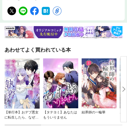
あわせてよく買われている本
【単行本】おデブ悪女
【タテヨミ】あなたは
結界師の一輪華
バッ
に転生したら、なぜか
もういりません
ロイ
ラスボス王子様に執着
今世