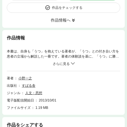
作品をチェックする
作品情報へ
作品情報
本書は、自身も「うつ」を抱えている著者が、「うつ」との付き合い方を
患者の立場から解説した一冊です。著者の体験談を基に、「うつ」に勝つ
わけでも、負けるわけでもない、「ゆっくり、がんばる生き方・考え方」
を提案します。 ちょっとした「落ち込み」が長期間続き、自分は「うつ」
かもしれない……と感じている人、すでに「うつ」になって苦しんでいる
人へ向けて、患者の視点で書かれた「うつ脱出」の処方箋です。
著者
小野一之
出版社
すばる舎
ジャンル
人文・思想
電子版配信開始日
2013/10/01
ファイルサイズ
1.19 MB
作品をシェアする