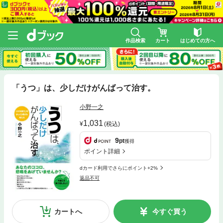
作品検索
カート
はじめての方へ
「うつ」は、少しだけがんばって治す。
小野一之
1,031
(税込)
9
pt
獲得
ポイント詳細
dカード利用でさらにポイント+2%
返品不可
カートへ
今すぐ買う