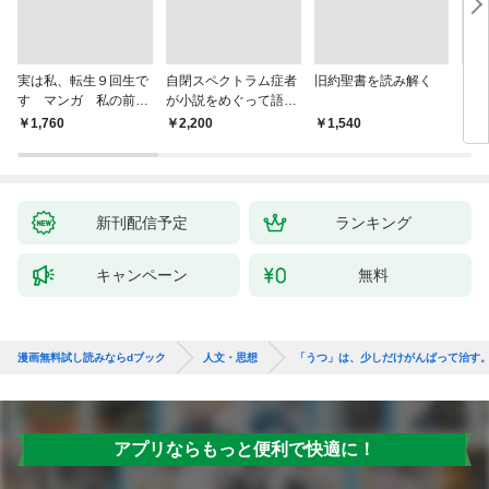
実は私、転生９回生で
自閉スペクトラム症者
旧約聖書を読み解く
より
す マンガ 私の前世
が小説をめぐって語り
を考
物語
あう
9か
￥1,760
￥2,200
￥1,540
￥2,
新刊配信予定
ランキング
キャンペーン
無料
漫画無料試し読みならdブック
人文・思想
「うつ」は、少しだけがんばって治す
アプリならもっと便利で快適に！