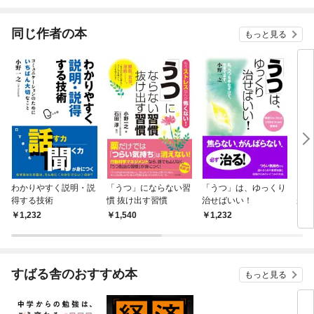
されています
りが
てく
OMI
同じ作者の本
もっと見る
わかりやすく説明・説
「うつ」にならない習
「うつ」は、ゆっくり
「う
得する技術
慣 抜け出す習慣
治せばいい！
がん
1,232
1,540
1,232
1,
すばる舎のおすすめ本
もっと見る