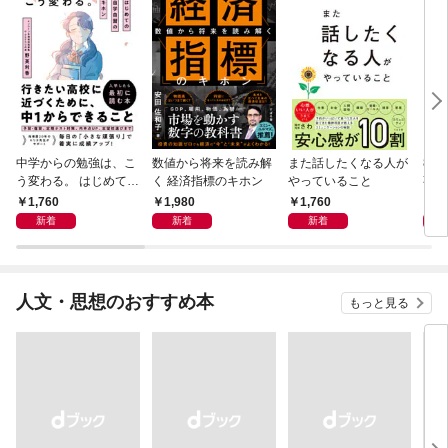
中学からの勉強は、こ
数値から将来を読み解
また話したくなる人が
83
う変わる。 はじめての
く 経済指標のキホン
やっていること
事
自学自習のキホン
1,760
1,980
1,760
1,
新着
新着
新着
人文・思想のおすすめ本
もっと見る