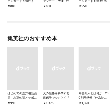
ァンガード YouthQuak
ァンガード will+Dress
ァンガード firstDress
e1［先行電子書籍版］
D2（1）
880
880
550
集英社のおすすめ本
はじめての漢方相談薬
犬の性格を科学する
為替介入とは何か 20
局 水草体質とサボテ
遺伝子でひもとく「最
0兆円規模「外為特
ン体質
良の友」の進化
会」が生まれた謎
￥990
￥1,375
￥1,320