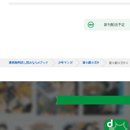
バーと世界に復讐＆
『ざまぁ！』します！
（１）
新刊配信予定
漫画無料試し読みならdブック
少年マンガ
遊☆戯☆王R
遊☆戯☆王R 2