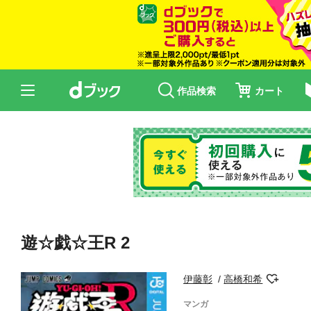
作品検索
カート
遊☆戯☆王R 2
伊藤彰
高橋和希
マンガ