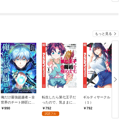
もっと見る
俺だけ最強超越者～全
転生したら第七王子だ
ギルティサークル
世界のチート師匠に認
ったので、気ままに魔
（１）
められた～【単行本】
術を極めます（１）
792
990
792
（１）
試読フル