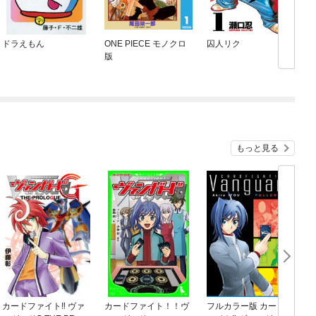
ドラえもん
ONE PIECE モノクロ
囚人リク
版
もっと見る
カードファイト‼ ヴァ
カードファイト！！ヴ
フルカラー版 カードフ
S