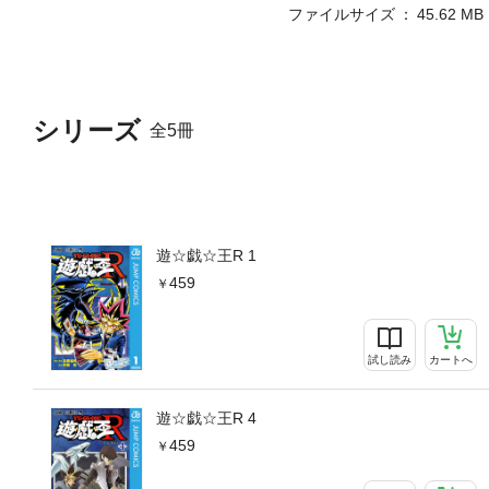
ファイルサイズ
45.62 MB
シリーズ
全5冊
遊☆戯☆王R 1
459
試し読み
カートへ
遊☆戯☆王R 4
459