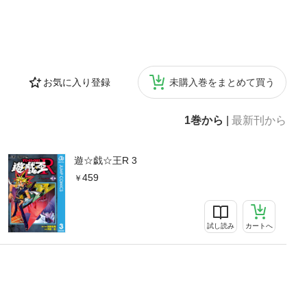
お気に入り登録
未購入巻をまとめて買う
1巻から
|
最新刊から
遊☆戯☆王R 3
459
試し読み
カートへ