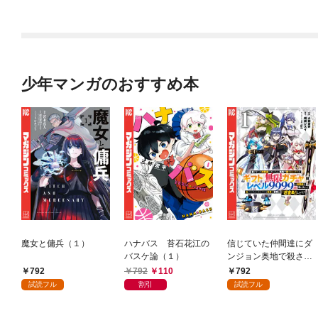
少年マンガのおすすめ本
魔女と傭兵（１）
ハナバス 苔石花江の
信じていた仲間達にダ
バスケ論（１）
ンジョン奥地で殺され
かけたがギフト『無限
792
792
110
792
ガチャ』でレベル９９
試読フル
割引
試読フル
９９の仲間達を手に入
れて元パーティーメン