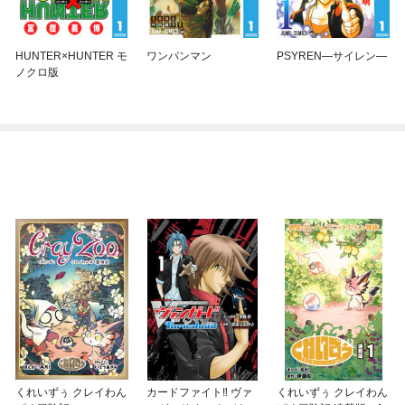
HUNTER×HUNTER モ
ワンパンマン
PSYREN—サイレン—
ノクロ版
くれいずぅ クレイわん
カードファイト‼ ヴァ
くれいずぅ クレイわん