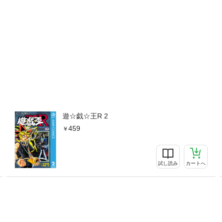
遊☆戯☆王R 2
459
試し読み
カートへ