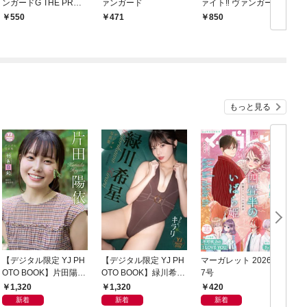
ンガードG THE PROL
ァンガード
ァイト‼ ヴァンガード
OGUE
(1)
550
471
850
もっと見る
【デジタル限定 YJ PH
【デジタル限定 YJ PH
マーガレット 2026年1
グ
OTO BOOK】片田陽依
OTO BOOK】緑川希星
7号
6
写真集「羽色日和」
写真集「きらら、キラ
1,320
1,320
420
リ」
新着
新着
新着