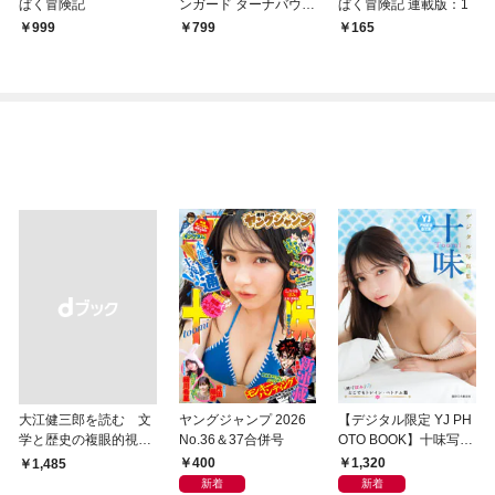
ぱく冒険記
ンガード ターナバウト
ぱく冒険記 連載版：1
（１）
999
799
165
大江健三郎を読む 文
ヤングジャンプ 2026
【デジタル限定 YJ PH
学と歴史の複眼的視点
No.36＆37合併号
OTO BOOK】十味写真
から
集「続・『ぽみ』！？
400
1,320
￥1,485
どこでもトレイン・ベ
新着
新着