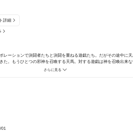
ト詳細
%
ポレーションで決闘者たちと決闘を重ねる遊戯たち。だがその途中に天
きた。もうひとつの邪神を召喚する天馬。対する遊戯は神を召喚出来ない
属しておりません。ご了承ください。
/01