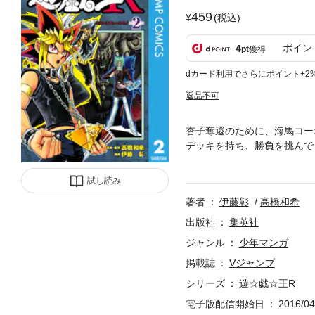
459
(税込)
ポイン
4
pt
獲得
dカード利用でさらにポイント+2
返品不可
杏子奪還のために、海馬コー
デッキを持ち、勝負を挑んで
ジタル版には同梱カードは付
試し読み
著者
伊藤彰
高橋和希
出版社
集英社
ジャンル
少年マンガ
掲載誌
Vジャンプ
シリーズ
遊☆戯☆王R
電子版配信開始日
2016/04