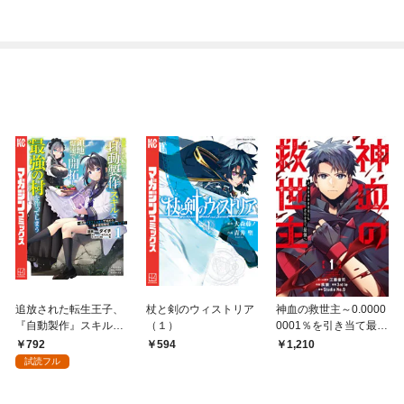
トナム篇」
追放された転生王子、
杖と剣のウィストリア
神血の救世主～0.0000
『自動製作』スキルで
（１）
0001％を引き当て最強
領地を爆速で開拓し最
へ～【電子書籍特典
792
594
1,210
強の村を作ってしまう
付】（１）
試読フル
～最強クラフトスキル
で始める、楽々領地開