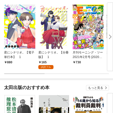
君にシナリオ。【電子
君にシナリオ。【分冊
月刊モーニング・ツー
遠野
単行本】 1
版】 1
2021年2月号 [2020年
12月21日発売]
165
880
730
7
試読フル
太田出版のおすすめ本
もっと見る