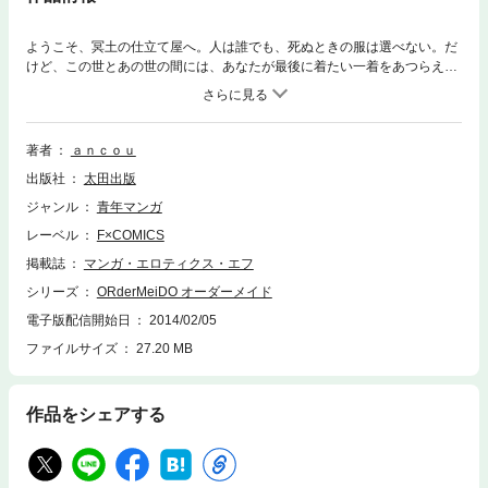
ようこそ、冥土の仕立て屋へ。人は誰でも、死ぬときの服は選べない。だ
けど、この世とあの世の間には、あなたが最後に着たい一着をあつらえて
くれる、不思議な仕立て屋さんがあるんです。ふしぎで、せつなくて、ち
ょっとときめく。ancouが贈る、素敵な仕立て屋物語。 ◆陽気なジョニ
ー、クールなマキ、おしゃれなフジタ、頑固なイサオ、腹黒(?)なマツダさ
ん。 目覚めたリー君を待っていたのは、個性豊かな仕立て屋の面々。そこ
著者
ａｎｃｏｕ
で仕立て屋修業を始めたリー君は、「最後に着たい一着」を通して、訪れ
出版社
太田出版
る人々の人生の豊かさに触れていきます。そして彼は問うのです。「僕の
人生に、やりたいことなどあっただろうか」と——。
ジャンル
青年マンガ
レーベル
F×COMICS
掲載誌
マンガ・エロティクス・エフ
シリーズ
ORderMeiDO オーダーメイド
電子版配信開始日
2014/02/05
ファイルサイズ
27.20 MB
作品をシェアする