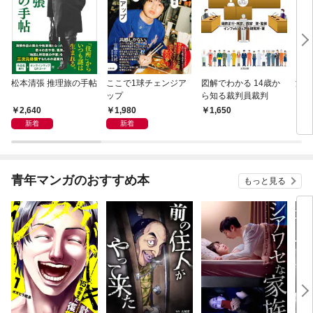
松本清張 推理旅の手帖
ここで1球チェンジア
図解でわかる 14歳か
深夜
ップ
ら知る裁判員裁判
ぐら
こと
2,640
1,980
1,650
2,
新着
新着
青年マンガのおすすめ本
もっと見る