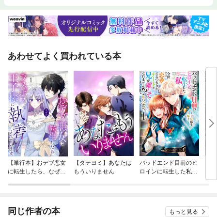
あわせてよく買われている本
【単行本】おデブ悪女
【タテヨミ】あなたは
バッドエンド目前のヒ
【タ
に転生したら、なぜか
もういりません
ロインに転生した私、
リ〜
ラスボス王子様に執着
今世では恋愛するつも
されています
りがチートな兄が離し
てくれません！？@C
OMIC
同じ作者の本
もっと見る