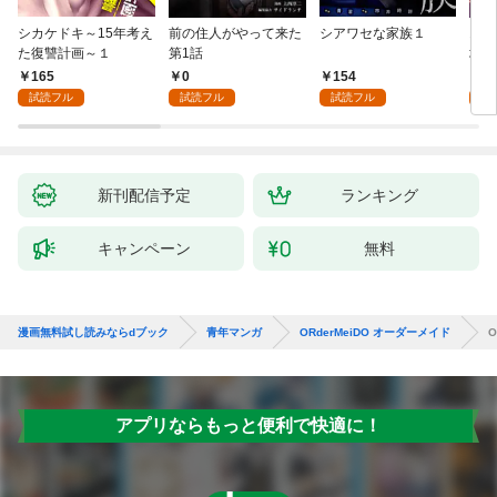
シカケドキ～15年考え
前の住人がやって来た
シアワセな家族１
16
た復讐計画～１
第1話
地獄
165
0
154
1
試読フル
試読フル
試読フル
試
新刊配信予定
ランキング
キャンペーン
無料
漫画無料試し読みならdブック
青年マンガ
ORderMeiDO オーダーメイド
O
アプリならもっと便利で快適に！