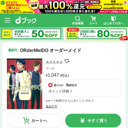
作品検索
カート
はじめての方へ
ORderMeiDO オーダーメイド
最新刊
ａｎｃｏｕ
マンガ
1,047
(税込)
9
pt
獲得
ポイント詳細
dカード利用でさらにポイント+2%
返品不可
カートへ
今すぐ買う