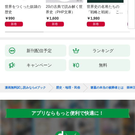
世界をつくった奴隷の
20の古典で読み解く世
世界史の名将たちの
日本
歴史
界史（PHP文庫）
「戦略と戦術」 この
痛い
社会で賢く生きる方法
990
1,600
1,980
9
は歴史が教えてくれる
新着
新着
新着
新刊配信予定
ランキング
キャンペーン
無料
漫画無料試し読みならdブック
歴史・地理・民俗
箸墓の本当の被葬者とは 崇神
アプリならもっと便利で快適に！