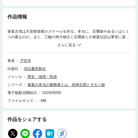
作品情報
箸墓古墳は天皇陵規模のスケールを誇る。本当に、百襲姫やあるいはヒミ
コの墓なのか。また、三輪の神大物主と百襲姫との箸墓伝説は事実に基づ
くのか。崇神朝のヤマト建国を補助線に迫る。
著者
戸矢学
出版社
河出書房新社
ジャンル
歴史・地理・民俗
シリーズ
箸墓の本当の被葬者とは 崇神王朝とモモソ姫
電子版配信開始日
2026/06/05
ファイルサイズ
- MB
作品をシェアする