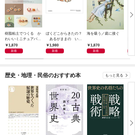
樹脂粘土でつくる か
ぼくどこからきたの？
海を吸う／庭に接ぐ
『オ
わいいミニチュアパ
あるがままの いの
門
ン ベーキングパウダ
ちのはなし。ごまかし
1,870
1,980
1,870
1,
ーでふっくらふくら
なし、さしえつき。
新着
新着
新着
む！ 電子レンジで乾
燥タイム短縮！
歴史・地理・民俗のおすすめ本
もっと見る