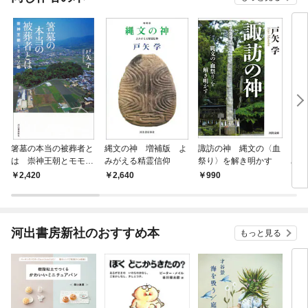
箸墓の本当の被葬者と
縄文の神 増補版 よ
諏訪の神 縄文の〈血
アラ
は 崇神王朝とモモソ
みがえる精霊信仰
祭り〉を解き明かす
ぬ神
姫
消さ
2,420
2,640
990
2,
河出書房新社のおすすめ本
もっと見る