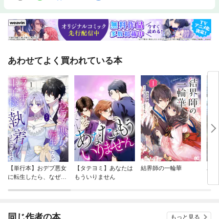
あわせてよく買われている本
【単行本】おデブ悪女
【タテヨミ】あなたは
結界師の一輪華
バッ
に転生したら、なぜか
もういりません
ロイ
ラスボス王子様に執着
今世
されています
りが
てく
OMI
同じ作者の本
もっと見る