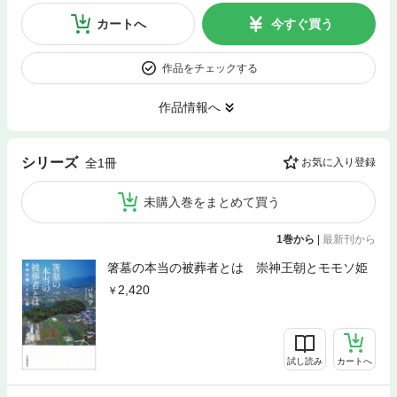
カートへ
今すぐ買う
作品をチェックする
作品情報へ
シリーズ
全1冊
お気に入り登録
未購入巻をまとめて買う
1巻から
|
最新刊から
箸墓の本当の被葬者とは 崇神王朝とモモソ姫
2,420
試し読み
カートへ