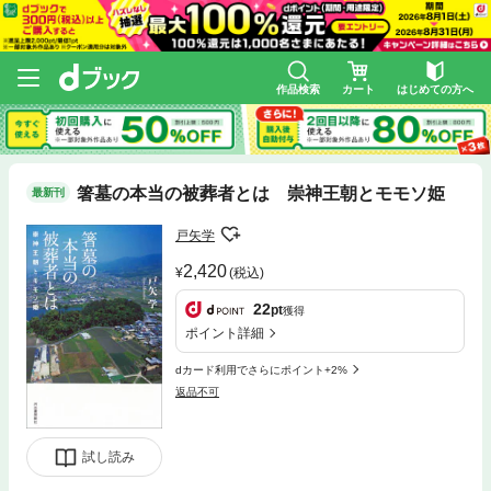
作品検索
カート
はじめての方へ
箸墓の本当の被葬者とは 崇神王朝とモモソ姫
最新刊
戸矢学
2,420
(税込)
22
pt
獲得
ポイント詳細
dカード利用でさらにポイント+2%
返品不可
試し読み