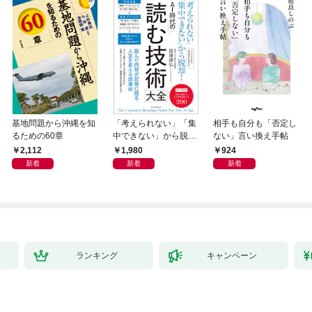
基地問題から沖縄を知
「考えられない」「集
相手も自分も「否定し
るための60章
中できない」から脱
ない」言い換え手帖
却！ AI時代の読む技
2,112
1,980
924
術大全
新着
新着
新着
ランキング
キャンペーン