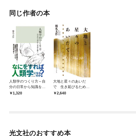
同じ作者の本
人類学のつくり方～自
大地と星々のあいだ
分の日常から知識を編
で 生き延びるための
む～
人類学的思考
1,320
2,640
光文社のおすすめ本