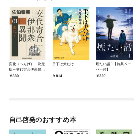
変化（へんげ） 決定
手下は犬だけ
煙たい話 1【特典ペー
版～交代寄合伊那衆異
パー付】
聞（1）～
880
814
220
自己啓発のおすすめ本