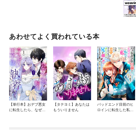
あわせてよく買われている本
【単行本】おデブ悪女
【タテヨミ】あなたは
バッドエンド目前のヒ
に転生したら、なぜか
もういりません
ロインに転生した私、
ラスボス王子様に執着
今世では恋愛するつも
されています
りがチートな兄が離し
てくれません！？@C
OMIC