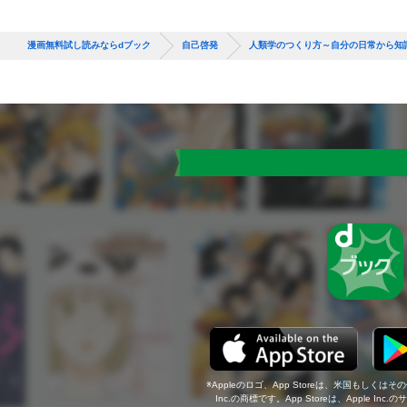
漫画無料試し読みならdブック
自己啓発
人類学のつくり方～自分の日常から知
Appleのロゴ、App Storeは、米国もしくはそ
Inc.の商標です。App Storeは、Apple In