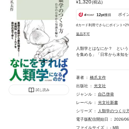
1,320
(税込)
ポイ
12
pt
獲得
dカード利用でさらにポイント+2
返品不可
人類学とはなにか？ という
を集める」「日常から未知を
る」ための技法を提示。基礎
歩くための、いまだかつてな
著者
橋爪太作
出版社
光文社
試し読み
ジャンル
自己啓発
レーベル
光文社新書
シリーズ
人類学のつくり
電子版配信開始日
2026/06
ファイルサイズ
- MB