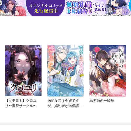
【タテヨミ】クロユ
病弱な悪役令嬢です
結界師の一輪華
リ〜復讐サークル〜
が、婚約者が過保護す
ぎて逃げ出したい(私た
ち犬猿の仲でしたよ
ね！？)