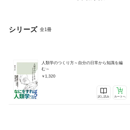
シリーズ
全1冊
人類学のつくり方～自分の日常から知識を編
む～
1,320
試し読み
カートへ