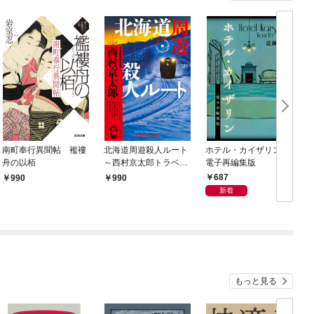
南町奉行異聞帖 襤褸
北海道周遊殺人ルート
ホテル・カイザリン
舟の以栢
～西村京太郎トラベル
電子再編集版
ミステリー・セレクシ
687
990
990
ョン（1）～
新着
もっと見る