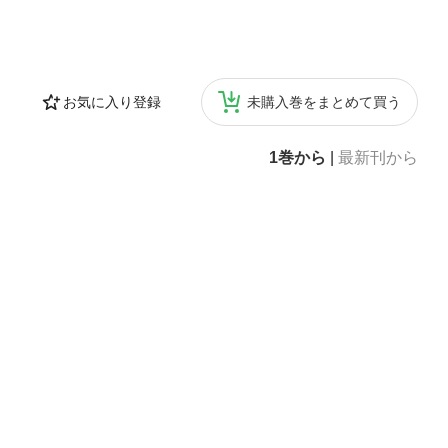
お気に入り登録
未購入巻をまとめて買う
1巻から
|
最新刊から