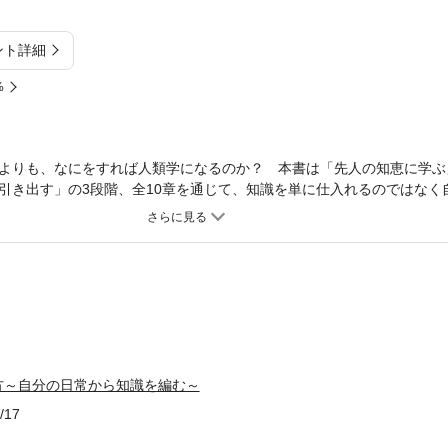
ント詳細
%
よりも、なにをすれば人類学になるのか？ 本書は「先人の知恵に学ぶ
引き出す」の3段階、全10章を通じて、知識を単に仕入れるのではなく
の基礎から最先端まで――この100年に蓄積された「実践知」のフィー
い手引き。
方～自分の日常から知識を編む～
/17