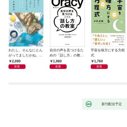
わたし、そんなにとん
自分の声を見つけるた
宇宙を味方にする方程
がってましたかね。
めの「話し方」の教
式
獅子座、Ａ型、丙午は
室 Ｏｒａｃｙ（オラ
2,090
1,980
1,760
めぐる
シー）
新着
新着
新着
新刊配信予定