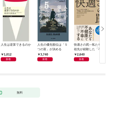
人生は逆算できるのか
人生の優先順位は「５
快適さの罠―私たちの
つの富」が決める
祖先が経験した「不快
さ」が人生を充実させ
1,012
3,740
2,640
る
新着
新着
新着
無料