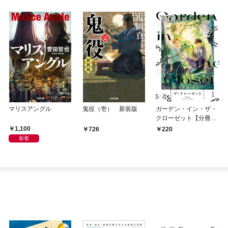
マリスアングル
鬼役（壱） 新装版
ガーデン・イン・ザ・
クローゼット【分冊
版】1
1,100
726
220
新着