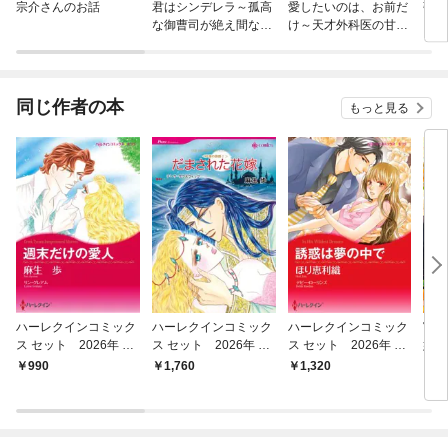
宗介さんのお話
君はシンデレラ～孤高
愛したいのは、お前だ
張り
な御曹司が絶え間なく
け～天才外科医の甘い
く人
愛を注ぐ理由～【財閥
策略～【財閥御曹司シ
まし
御曹司シリーズ】
リーズ】
同じ作者の本
もっと見る
ハーレクインコミック
ハーレクインコミック
ハーレクインコミック
富豪
ス セット 2026年 vo
ス セット 2026年 vo
ス セット 2026年 vo
嫁
l.780
l.909
l.847
990
1,760
1,320
6