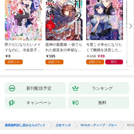
即クビになりたいメイ
龍神の最愛婚 ～捨てら
今度こそ幸せになりた
鬼条
ドなのに、冷血皇子に
れた姫巫女の幸福な嫁
くて離婚を決意したと
見初
執着されています第1
入り～: 1
ころ、無表情な旦那様
～１
0
165
198
99
1
話
が「愛してる」と言っ
試読フル
試読フル
試読フル
割引
試
てきました。1
新刊配信予定
ランキング
キャンペーン
無料
漫画無料試し読みならdブック
少女マンガ
RYOJI～ディープ・ブルー
RY