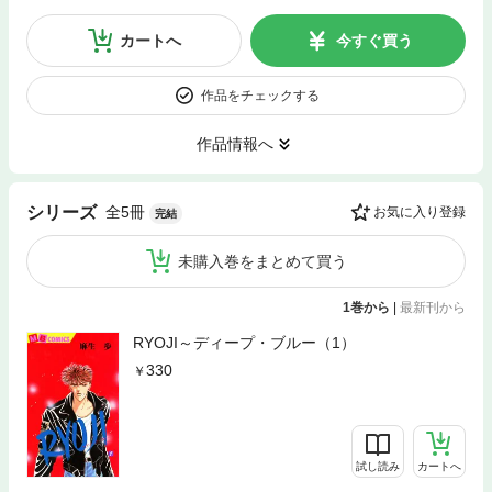
カートへ
今すぐ買う
作品をチェックする
作品情報へ
全5冊
シリーズ
お気に入り登録
完結
未購入巻をまとめて買う
1巻から
|
最新刊から
RYOJI～ディープ・ブルー（1）
330
試し読み
カートへ