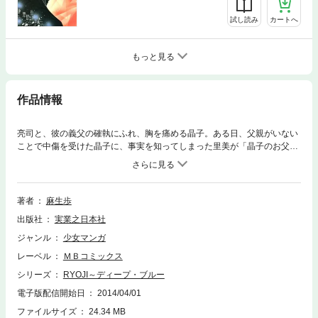
試し読み
カートへ
もっと見る
作品情報
亮司と、彼の義父の確執にふれ、胸を痛める晶子。ある日、父親がいない
ことで中傷を受けた晶子に、事実を知ってしまった里美が「晶子のお父さ
んは、亮司のお義父さんなんだよ！」と告げて――!! 真実を知ってしま
った晶子は――!? せつなく時を刻む、センシティブ・メモリー！
著者
麻生歩
出版社
実業之日本社
ジャンル
少女マンガ
レーベル
ＭＢコミックス
シリーズ
RYOJI～ディープ・ブルー
電子版配信開始日
2014/04/01
ファイルサイズ
24.34 MB