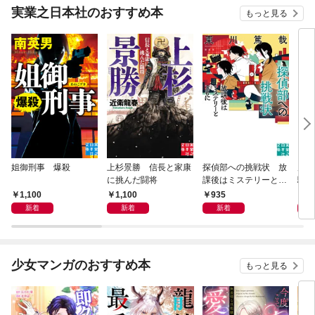
実業之日本社のおすすめ本
もっと見る
姐御刑事 爆殺
上杉景勝 信長と家康
探偵部への挑戦状 放
虎と
に挑んだ闘将
課後はミステリーとと
騒動
もに 新装版
1,100
1,100
935
1,
新着
新着
新着
少女マンガのおすすめ本
もっと見る