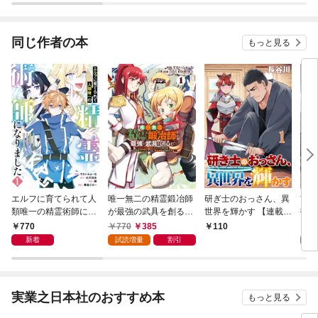
を駆使して最強を目指
ガチャ』でレベル９９
してみた
９９の仲間達を手に入
れて元パーティーメン
同じ作者の本
もっと見る
バーと世界に復讐＆
『ざまぁ！』します！
エルフに育てられて人
唯一無二の精霊鍛冶師
研ぎ士のおっさん、異
前世
類唯一の精霊術師にな
が最強の武具を創るま
世界を輝かす 【連載
指南
りました～世間知らず
で～ドワーフの鍛冶と
版】１
た転
770
770
385
1
110
の最強冒険者、無自覚
エルフの魔法を極めた
世界
新着
試読増量
割引
試
なまま人間社会で無双
最強ハーフエルフは、
育す
する～ 1巻
無自覚なまま無双する
～ 1巻
実業之日本社のおすすめ本
もっと見る