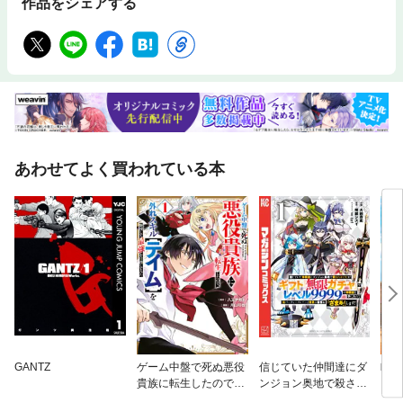
作品をシェアする
あわせてよく買われている本
GANTZ
ゲーム中盤で死ぬ悪役
信じていた仲間達にダ
町人
貴族に転生したので、
ンジョン奥地で殺され
うし
外れスキル【テイム】
かけたがギフト『無限
どぶ