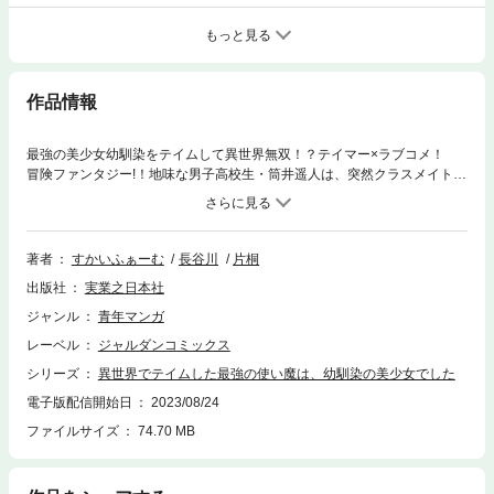
もっと見る
作品情報
最強の美少女幼馴染をテイムして異世界無双！？テイマー×ラブコメ！
冒険ファンタジー!！地味な男子高校生・筒井遥人は、突然クラスメイト達
と一緒に異世界に召喚される。流されるまま全員の能力を調べていたとこ
ろ、疎遠になっていた遥人の幼馴染・望月美衣奈の能力【魔法強化】が暴
走してしまう。そんな美衣奈を助ける唯一の方法は遥人が美衣奈を【テイ
ム】すること！？学園一の美少女である美衣奈に気遣い、遥人は距離をお
著者
すかいふぁーむ
長谷川
片桐
こうとするが、美衣奈は違うようで…。一方、裏では遥人に嫉妬するクラ
出版社
実業之日本社
スメイト達が暗躍していて……？
ジャンル
青年マンガ
レーベル
ジャルダンコミックス
シリーズ
異世界でテイムした最強の使い魔は、幼馴染の美少女でした
電子版配信開始日
2023/08/24
ファイルサイズ
74.70 MB