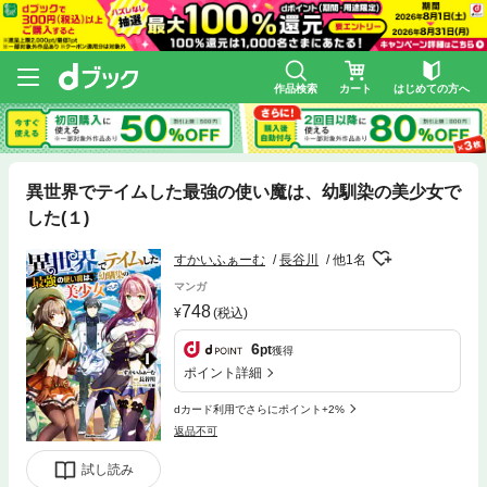
作品検索
カート
はじめての方へ
異世界でテイムした最強の使い魔は、幼馴染の美少女で
した(１)
すかいふぁーむ
長谷川
他1名
マンガ
748
(税込)
6
pt
獲得
ポイント詳細
dカード利用でさらにポイント+2%
返品不可
試し読み