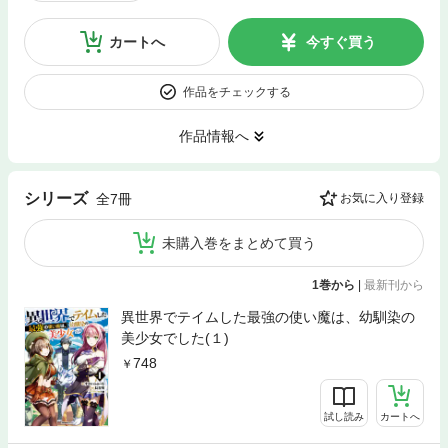
カートへ
今すぐ買う
作品をチェックする
作品情報へ
シリーズ
全7冊
お気に入り登録
未購入巻をまとめて買う
1巻から
|
最新刊から
異世界でテイムした最強の使い魔は、幼馴染の
美少女でした(１)
748
試し読み
カートへ