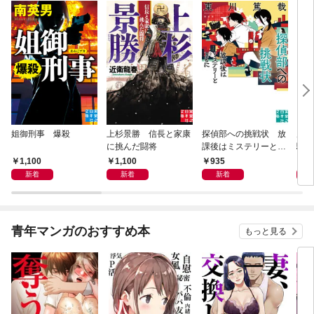
姐御刑事 爆殺
上杉景勝 信長と家康
探偵部への挑戦状 放
虎と
に挑んだ闘将
課後はミステリーとと
騒動
もに 新装版
1,100
1,100
935
1,
新着
新着
新着
青年マンガのおすすめ本
もっと見る