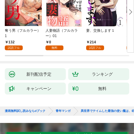
奪う男（フルカラー）
人妻物語（フルカラ
妻、交換します１
ごめ
1
ー）01
ない
132
0
214
1
試読フル
無料
試読フル
試
新刊配信予定
ランキング
キャンペーン
無料
漫画無料試し読みならdブック
青年マンガ
異世界でテイムした最強の使い魔は、