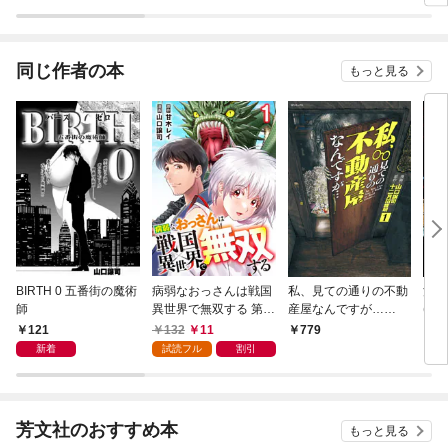
同じ作者の本
もっと見る
BIRTH 0 五番街の魔術
病弱なおっさんは戦国
私、見ての通りの不動
江戸
師
異世界で無双する 第1
産屋なんですが…
(1)
話
（1）
121
132
11
779
7
新着
試読フル
割引
芳文社のおすすめ本
もっと見る