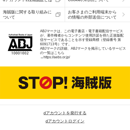
海賊版に関する取り組みに
お客さまのご利用端末から
ついて
の情報の外部送信について
ABJマークは、この電子書店・電子書籍配信サービス
が、著作権者からコンテンツ使用許諾を得た正規版配
信サービスであることを示す登録商標（登録番号 第
6091713号）です。
ABJマークの詳細、ABJマークを掲示しているサービス
の一覧はこちら
→
https://aebs.or.jp/
dアカウントを発行する
dアカウントログイン