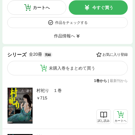
カートへ
今すぐ買う
作品をチェックする
作品情報へ
全20冊
シリーズ
お気に入り登録
完結
未購入巻をまとめて買う
1巻から
|
最新刊から
村祀り １巻
715
試し読み
カートへ