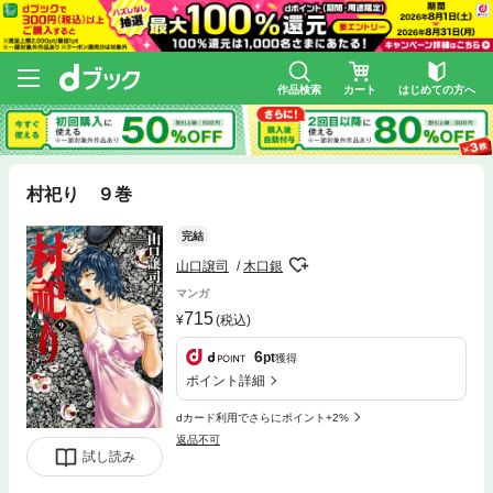
作品検索
カート
はじめての方へ
村祀り ９巻
完結
山口譲司
木口銀
マンガ
715
(税込)
6
pt
獲得
ポイント詳細
dカード利用でさらにポイント+2%
返品不可
試し読み