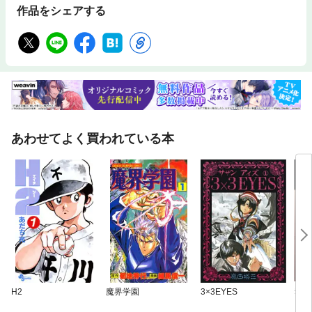
作品をシェアする
あわせてよく買われている本
H2
魔界学園
3×3EYES
奪う