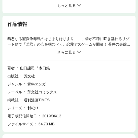
もっと見る
作品情報
醜悪なる寵愛争奪戦のはじまりはじまり……。椿が不穏に咲き乱れるリゾ
ート島で「若君」の心を掴むべく、恋愛デスゲームが開幕！ 蒼井の失踪を
不可解に感じた三神と園山は彼女がかつて所属していた劇団を訪ね、蒼井
がある島でのイベントに関わっていたことを知る。その「落椿島」では過
去に卑俗なリアリティショーが行われており…。
著者
山口譲司
木口銀
出版社
芳文社
ジャンル
青年マンガ
レーベル
芳文社コミックス
掲載誌
週刊漫画TIMES
シリーズ
村祀り
電子版配信開始日
2019/06/13
ファイルサイズ
64.73 MB