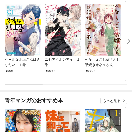
クールな氷上さんは迫
ニセアイホンアイ １
へなちょこお嬢さん世
うち
りたい １巻
巻
話焼きオネェさん １
レ配
巻
880
880
880
8
青年マンガのおすすめ本
もっと見る