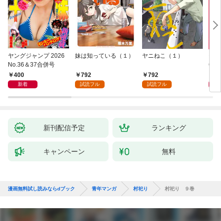
ヤングジャンプ 2026
妹は知っている（１）
ヤニねこ（１）
モー
No.36＆37合併号
6・3
日発
400
792
792
4
新着
試読フル
試読フル
新刊配信予定
ランキング
キャンペーン
無料
漫画無料試し読みならdブック
青年マンガ
村祀り
村祀り ９巻