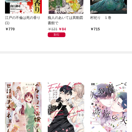
江戸の不倫は死の香り
痴人のあいては異動図
村祀り １巻
(1)
書館で
121
84
770
715
割引