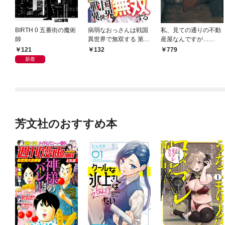
BIRTH 0 五番街の魔術
病弱なおっさんは戦国
私、見ての通りの不動
師
異世界で無双する 第1
産屋なんですが…
話
（1）
121
132
779
新着
芳文社のおすすめ本