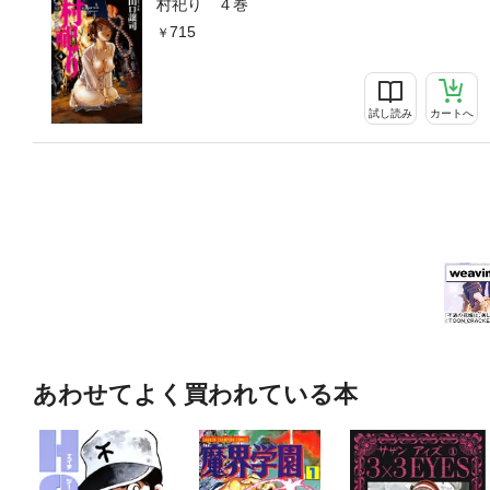
村祀り ４巻
715
試し読み
カートへ
あわせてよく買われている本