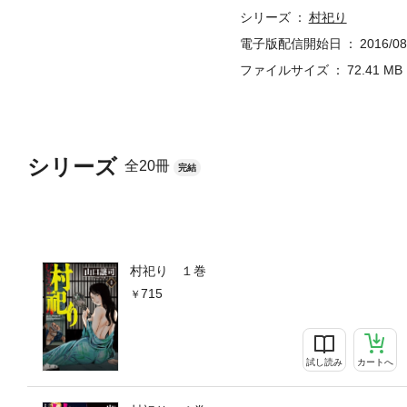
シリーズ
村祀り
電子版配信開始日
2016/08
ファイルサイズ
72.41 MB
シリーズ
全20冊
完結
村祀り １巻
715
試し読み
カートへ