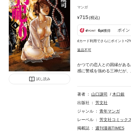
マンガ
715
(税込)
ポイン
6
pt
獲得
dカード利用でさらにポイント+2
返品不可
かつての恋人との因縁がある
感に警戒を強める三神だが、
のは、あまりに過酷な儀式だ
試し読み
著者
山口譲司
木口銀
出版社
芳文社
ジャンル
青年マンガ
レーベル
芳文社コミック
掲載誌
週刊漫画TIMES