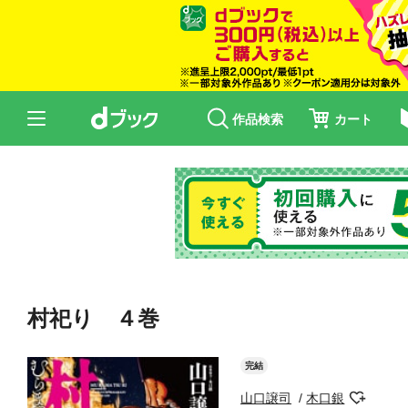
作品検索
カート
村祀り ４巻
完結
山口譲司
木口銀