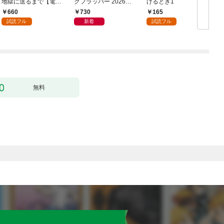
地獄に送るまで【電子
クフラッパー 2026年9
けるとき1
か
単行本版】１
月号
660
730
165
試読フル
新着
試読フル
無料