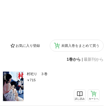
お気に入り登録
未購入巻をまとめて買う
1巻から
|
最新刊から
村祀り ３巻
715
試し読み
カートへ