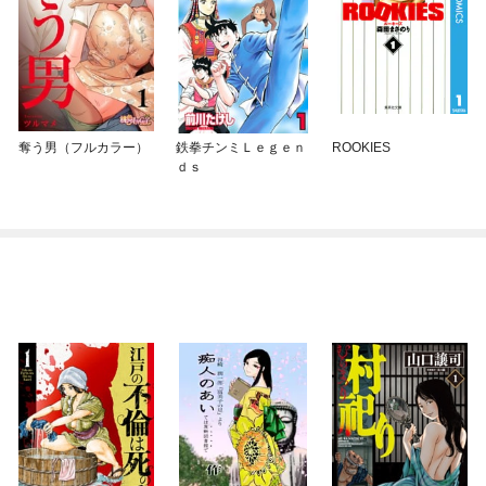
奪う男（フルカラー）
鉄拳チンミＬｅｇｅｎ
ROOKIES
ｄｓ