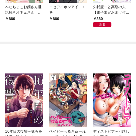
へなちょこお嬢さん世
ニセアイホンアイ １
久我慶一と高嶺の夫
話焼きオネェさん １
巻
【電子限定おまけ付
巻
き】
880
880
880
新着
16年目の復讐～奴らを
ベイビーわるきゅーれ
ディストピア～引越し