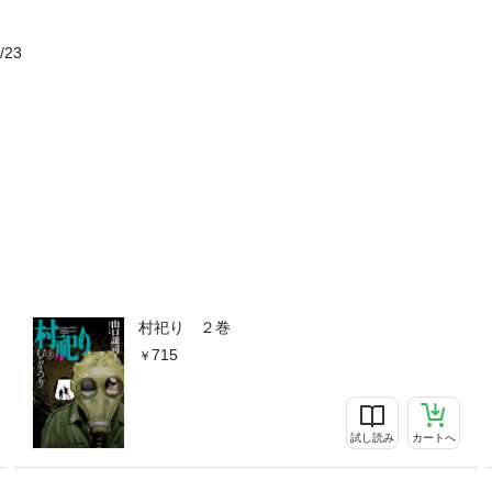
/23
村祀り ２巻
715
試し読み
カートへ