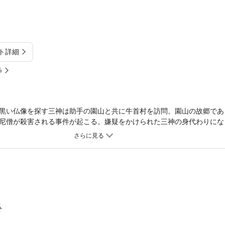
ト詳細
%
黒い仏像を探す三神は助手の園山と共に牛首村を訪問。園山の故郷であ
尼僧が殺害される事件が起こる。嫌疑をかけられた三神の身代わりにな
った。
ス