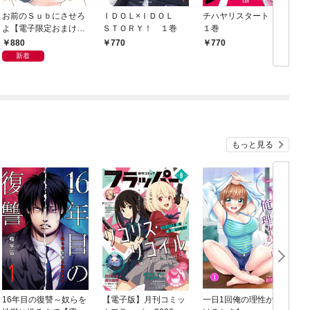
お前のＳｕｂにさせろ
ＩＤＯＬ×ＩＤＯＬ
チハヤリスタート！
よ【電子限定おまけ付
ＳＴＯＲＹ！ １巻
１巻
き】
880
770
770
新着
もっと見る
16年目の復讐～奴らを
【電子版】月刊コミッ
一日1回俺の理性が負