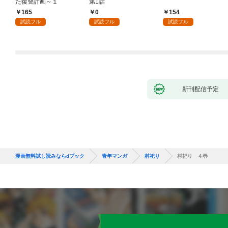
た復讐計画～１
第1話
165
0
154
試読フル
試読フル
試読フル
新刊配信予定
漫画無料試し読みならdブック
青年マンガ
村祀り
村祀り ４巻