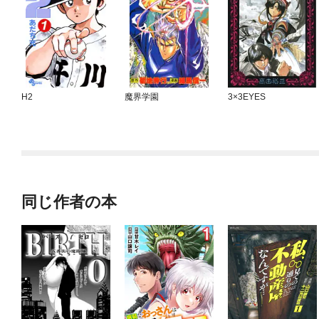
H2
魔界学園
3×3EYES
同じ作者の本