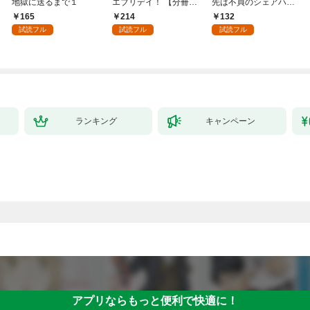
地獄に送るまで１
エブリデイ！ 【分冊
先は不貞のシェアハウ
版】 1
ス～１
165
214
132
試読フル
試読フル
試読フル
ランキング
キャンペーン
アプリならもっと便利で快適に！