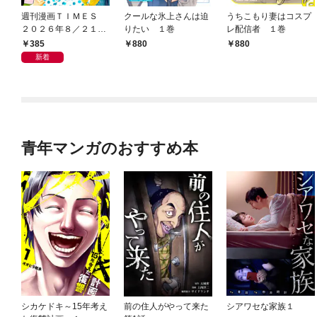
週刊漫画ＴＩＭＥＳ
クールな氷上さんは迫
うちこもり妻はコスプ
２０２６年８／２１・
りたい １巻
レ配信者 １巻
２８合併号
385
880
880
新着
青年マンガのおすすめ本
シカケドキ～15年考え
前の住人がやって来た
シアワセな家族１