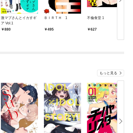
激マブさんとイカすギ
ＢＩＲＴＨ 1
不倫食堂 1
不
ア Vol.1
880
495
627
もっと見る