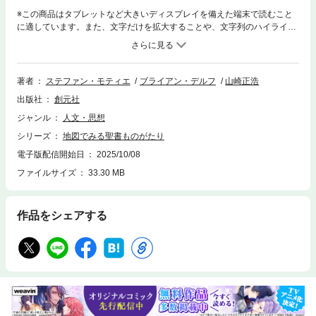
※この商品はタブレットなど大きいディスプレイを備えた端末で読むこと
に適しています。また、文字だけを拡大することや、文字列のハイライ
ト、検索、辞書の参照、引用などの機能が使用できません。旧約聖書と新
約聖書に登場する多くの物語を、地図、イラスト、写真をふんだんに用い
て生き生きと解説。人々がどのように生活していたか、誰がその土地を支
配していたか、現在のその場所がどのように見えるかなどの追加情報も多
著者
ステファン・モティエ
ブライアン・デルフ
山崎正浩
数収録。
出版社
創元社
ジャンル
人文・思想
シリーズ
地図でみる聖書ものがたり
電子版配信開始日
2025/10/08
ファイルサイズ
33.30 MB
作品をシェアする