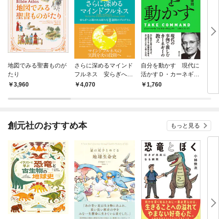
地図でみる聖書ものが
さらに深めるマインド
自分を動かす 現代に
自然
たり
フルネス 安らぎへと
活かすＤ・カーネギー
ク 
導かれる新たな8週間
の原則
3,960
4,070
1,760
4,
のプログラム
創元社のおすすめ本
もっと見る