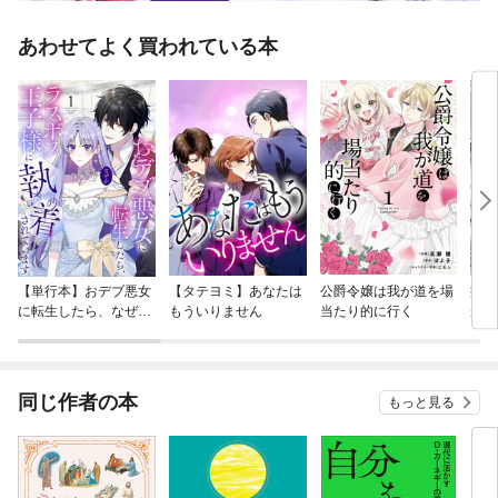
あわせてよく買われている本
【単行本】おデブ悪女
【タテヨミ】あなたは
公爵令嬢は我が道を場
病弱
に転生したら、なぜか
もういりません
当たり的に行く
が、
ラスボス王子様に執着
ぎて
されています
たち
ね！
同じ作者の本
もっと見る