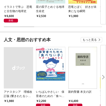
イラストで学ぶ 恐竜
星の双子とめぐる地球
恐竜とぼく 好きが未
知ら
と古生物の地球史
生命史
来になる瞬間
行 
と信
6,600
2,530
1,980
2,
新着
人文・思想のおすすめ本
もっと見る
アナスタシア 増補改
いちばんやさしい 保
新約聖書 本文の訳
実は
訂版 (響きわたるシベ
育者のための「食べな
す 
リア杉シリーズ 1)
い子」サポートＢＯＯ
物語
2,200
4,400
1,
￥1,980
Ｋ 偏食・少食のお悩
新着
新着