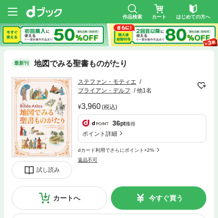
作品検索
カート
はじめての方へ
地図でみる聖書ものがたり
最新刊
ステファン・モティエ
ブライアン・デルフ
他1名
3,960
(税込)
36
pt
獲得
ポイント詳細
dカード利用でさらにポイント+2%
返品不可
試し読み
カートへ
今すぐ買う