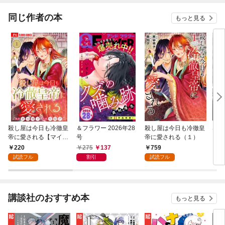
同じ作者の本
もっと見る
殺し屋は今日も冷徹皇
＆フラワー 2026年28
殺し屋は今日も冷徹皇
S×
帝に愛される【マイク
号
帝に愛される（１）
アキ
ロ】（１）
220
275
137
759
3
試読フル
割引
試読フル
講談社のおすすめ本
もっと見る