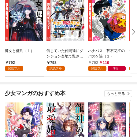
魔女と傭兵（１）
信じていた仲間達にダ
ハナバス 苔石花江の
追放
ンジョン奥地で殺され
バスケ論（１）
『自
かけたがギフト『無限
領地
792
792
792
110
7
ガチャ』でレベル９９
強の
試読フル
試読フル
試読フル
割引
試
９９の仲間達を手に入
～最
れて元パーティーメン
で始
バーと世界に復讐＆
拓ス
『ざまぁ！』します！
（１
少女マンガのおすすめ本
もっと見る
（１）