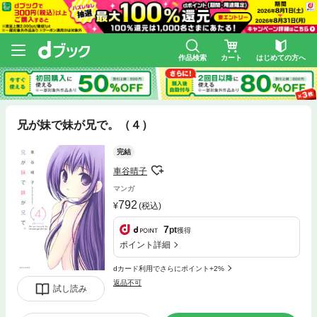
作品検索
カート
はじめての方へ
兄が妹で妹が兄で。（４）
完結
車谷晴子
マンガ
792
(税込)
7
pt
獲得
ポイント詳細
dカード利用でさらにポイント+2%
返品不可
試し読み