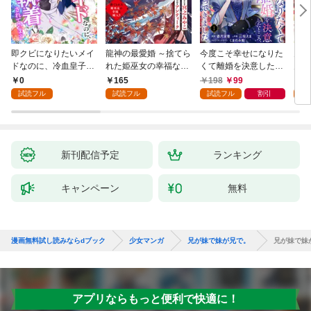
即クビになりたいメイ
龍神の最愛婚 ～捨てら
今度こそ幸せになりた
鬼条
ドなのに、冷血皇子に
れた姫巫女の幸福な嫁
くて離婚を決意したと
見初
執着されています第1
入り～: 1
ころ、無表情な旦那様
～１
0
165
198
99
1
話
が「愛してる」と言っ
試読フル
試読フル
試読フル
割引
試
てきました。1
新刊配信予定
ランキング
キャンペーン
無料
漫画無料試し読みならdブック
少女マンガ
兄が妹で妹が兄で。
兄が妹で妹
アプリならもっと便利で快適に！