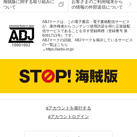
海賊版に関する取り組みに
お客さまのご利用端末から
ついて
の情報の外部送信について
ABJマークは、この電子書店・電子書籍配信サービス
が、著作権者からコンテンツ使用許諾を得た正規版配
信サービスであることを示す登録商標（登録番号 第
6091713号）です。
ABJマークの詳細、ABJマークを掲示しているサービス
の一覧はこちら
→
https://aebs.or.jp/
dアカウントを発行する
dアカウントログイン