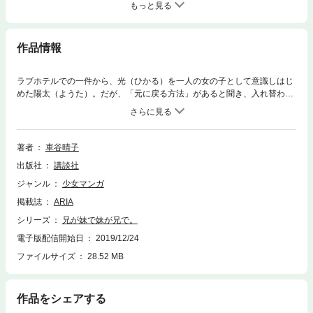
もっと見る
作品情報
ラブホテルでの一件から、光（ひかる）を一人の女の子として意識しはじ
めた陽太（ようた）。だが、「元に戻る方法」があると聞き、入れ替わり
の面々――光（身体は陽太）、ゆりか（身体は真山（まやま））、真山
（身体はゆりか）たちと湯けむり温泉旅行に向かう。そこに、衝撃の事実
が待ち受けているとも知らずに……。新キャラ登場もあって、さらにドタ
バタの男女入れ替わりときめきラブコメ！
著者
車谷晴子
出版社
講談社
ジャンル
少女マンガ
掲載誌
ARIA
シリーズ
兄が妹で妹が兄で。
電子版配信開始日
2019/12/24
ファイルサイズ
28.52 MB
作品をシェアする