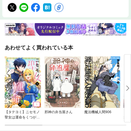
あわせてよく買われている本
【タテヨミ】ニセモノ
邪神の弁当屋さん
魔法機械人間906
さい
聖女は運命をくつがえ
最強
す
令嬢