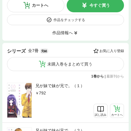
カートへ
今すぐ買う
作品をチェックする
作品情報へ
全7冊
シリーズ
お気に入り登録
完結
未購入巻をまとめて買う
1巻から
|
最新刊から
兄が妹で妹が兄で。（１）
792
試し読み
カートへ
兄が妹で妹が兄で。（２）