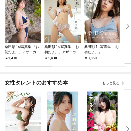
桑田彩 1st写真集 「お
桑田彩 1st写真集 「お
桑田彩 1st写真集 「お
桑田
初だよ。」アザーカッ
初だよ。」アザーカッ
初だよ。」
初だ
ト1
ト3
ト2
1,430
1,430
3,850
1,
女性タレントのおすすめ本
もっと見る