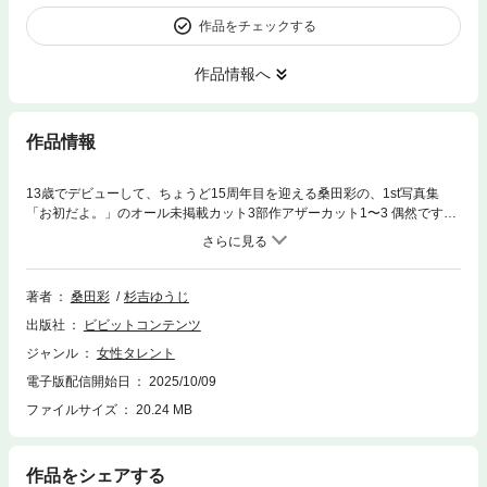
作品をチェックする
作品情報へ
作品情報
13歳でデビューして、ちょうど15周年目を迎える桑田彩の、1st写真集
「お初だよ。」のオール未掲載カット3部作アザーカット1〜3 偶然です
が、デビュー15周年目の発売がファーストでもあり、桑田彩にとって大変
記念すべき1冊となります。 桑田彩 1st写真集 「お初だよ。」 13歳の美少
女も、魅力的な女性になりました。 This photo book is a Japanese 28-ye
ar-old pin-up girl. Print length : 82 pages プロフィール 名前:桑田彩(くわた
著者
桑田彩
杉吉ゆうじ
あや) 生年月日:1997年1月15日 出身:群馬県 血液型:B型 身長:156cm サイ
出版社
ビビットコンテンツ
ズ:B71・W56・H83 趣味:車 Instagram:@aya_kuwata X:@kuwataaya
ジャンル
女性タレント
電子版配信開始日
2025/10/09
ファイルサイズ
20.24 MB
作品をシェアする