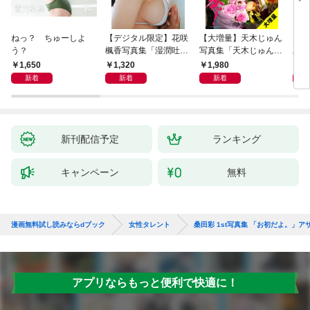
ねっ？ ちゅーしよ
【デジタル限定】花咲
【大増量】天木じゅん
【大
う？
楓香写真集「湿潤吐
写真集「天木じゅん大
真集
息」
爆発！」
性」
1,650
1,320
1,980
1,
新着
新着
新着
新刊配信予定
ランキング
キャンペーン
無料
漫画無料試し読みならdブック
女性タレント
桑田彩 1st写真集 「お初だよ。」ア
アプリならもっと便利で快適に！