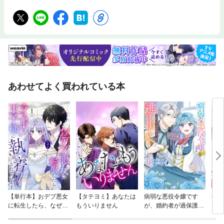
あわせてよく買われている本
【単行本】おデブ悪女
【タテヨミ】あなたは
病弱な悪役令嬢です
公爵
に転生したら、なぜか
もういりません
が、婚約者が過保護す
当た
ラスボス王子様に執着
ぎて逃げ出したい(私
されています
たち犬猿の仲でしたよ