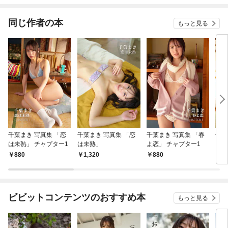
ね！？)
同じ作者の本
もっと見る
千葉まき 写真集 「恋
千葉まき 写真集 「恋
千葉まき 写真集 「春
千葉
は未熟」 チャプター1
は未熟」
よ恋」 チャプター1
よ恋
880
1,320
880
1,
ビビットコンテンツのおすすめ本
もっと見る