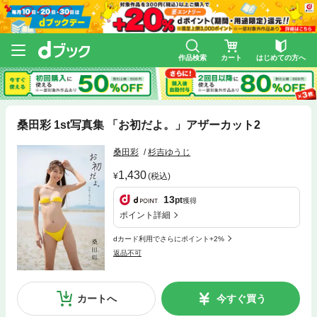
作品検索
カート
はじめての方へ
桑田彩 1st写真集 「お初だよ。」アザーカット2
桑田彩
杉吉ゆうじ
1,430
(税込)
13
pt
獲得
ポイント詳細
dカード利用でさらにポイント+2%
返品不可
カートへ
今すぐ買う