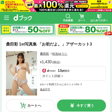
作品検索
カート
はじめての方へ
桑田彩 1st写真集 「お初だよ。」アザーカット3
桑田彩
杉吉ゆうじ
1,430
(税込)
13
pt
獲得
ポイント詳細
dカード利用でさらにポイント+2%
返品不可
カートへ
今すぐ買う