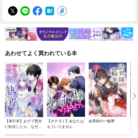
あわせてよく買われている本
【単行本】おデブ悪女
【タテヨミ】あなたは
結界師の一輪華
バッ
に転生したら、なぜか
もういりません
ロイ
ラスボス王子様に執着
今世
されています
りが