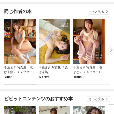
てく
OMI
同じ作者の本
もっと見る
千葉まき 写真集 「恋
千葉まき 写真集 「恋
千葉まき 写真集 「春
千葉
は未熟」 チャプター1
は未熟」
よ恋」 チャプター1
よ恋
880
1,320
880
1,
ビビットコンテンツのおすすめ本
もっと見る