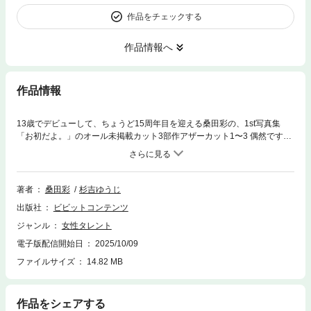
作品をチェックする
作品情報へ
作品情報
13歳でデビューして、ちょうど15周年目を迎える桑田彩の、1st写真集
「お初だよ。」のオール未掲載カット3部作アザーカット1〜3 偶然です
が、デビュー15周年目の発売がファーストでもあり、桑田彩にとって大変
記念すべき1冊となります。 桑田彩 1st写真集 「お初だよ。」 13歳の美少
女も、魅力的な女性になりました。 This photo book is a Japanese 28-ye
ar-old pin-up girl. Print length : 82 pages プロフィール 名前:桑田彩(くわた
著者
桑田彩
杉吉ゆうじ
あや) 生年月日:1997年1月15日 出身:群馬県 血液型:B型 身長:156cm サイ
出版社
ビビットコンテンツ
ズ:B71・W56・H83 趣味:車 Instagram:@aya_kuwata X:@kuwataaya
ジャンル
女性タレント
電子版配信開始日
2025/10/09
ファイルサイズ
14.82 MB
作品をシェアする